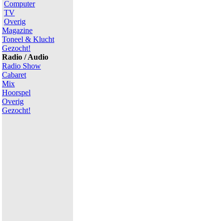
Computer
TV
Overig
Magazine
Toneel & Klucht
Gezocht!
Radio / Audio
Radio Show
Cabaret
Mix
Hoorspel
Overig
Gezocht!