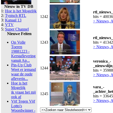
Nieuw in TV DB
1:
Hoe is het Mogelijk
rtl_nieuws_
2:
Typisch RTL
1242
hits = 40036
3:
Kanaal 13
> Nieuws, A
4:
VTV
5:
Super Channel
Nieuwe Feiten
rtl_nieuws
Op Volle
1243
hits = 41342
Toeren
> Nieuws, A
19881223 -
Kerstaflevering
vanuit Ap...
veronica_-
Pin-Up Club
_nieuwslij
1244
Weet er iemand
hits = 35988
waar de oude
> Nieuws, Ac
afleverin...
Hoe is het
vara_-
Mogelijk
_achter_he
ik vraag het mij
1245
hits = 33645
ook af
> Nieuws, Ac
Vijf Tegen Vijf
Lotto's
Woordwinner -