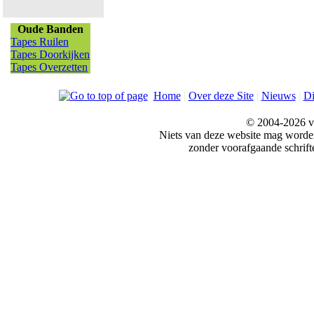
Oude Banden
Tapes Ruilen
Tapes Doorkijken
Tapes Overzetten
Home
|
Over deze Site
|
Nieuws
|
Di
© 2004-2026 v
Niets van deze website mag word
zonder voorafgaande schrift