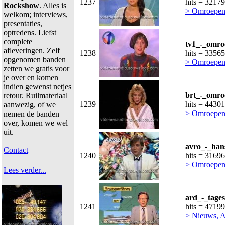
1237
hits = 32179
Rockshow
. Alles is
> Omroepen
welkom; interviews,
presentaties,
optredens. Liefst
complete
tv1_-_omro
afleveringen. Zelf
1238
hits = 33565
opgenomen banden
> Omroepen
zetten we gratis voor
je over en komen
indien gewenst netjes
brt_-_omro
retour. Ruilmateriaal
1239
hits = 44301
aanwezig, of we
> Omroepen
nemen de banden
over, komen we wel
uit.
avro_-_han
Contact
1240
hits = 31696
> Omroepen
Lees verder...
ard_-_tage
1241
hits = 47199
> Nieuws, A