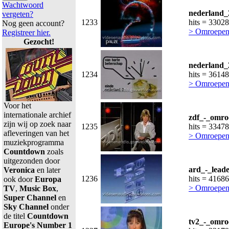
Wachtwoord
nederland_
vergeten?
1233
hits = 33028
Nog geen account?
> Omroepen
Registreer hier.
Gezocht!
nederland_
1234
hits = 36148
> Omroepen
Voor het
internationale archief
zdf_-_omro
zijn wij op zoek naar
1235
hits = 33478
afleveringen van het
> Omroepen 
muziekprogramma
Countdown
zoals
uitgezonden door
ard_-_lead
Veronica
en later
1236
hits = 41686
ook door
Europa
> Omroepen 
TV
,
Music Box
,
Super Channel
en
Sky Channel
onder
de titel
Countdown
tv2_-_omro
Europe's Number 1