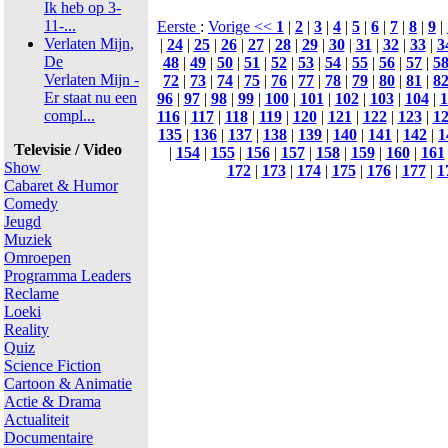
Ik heb op 3-
11-...
Eerste
:
Vorige <<
1
|
2
|
3
|
4
|
5
|
6
|
7
|
8
|
9
|
Verlaten Mijn,
|
24
|
25
|
26
|
27
|
28
|
29
|
30
|
31
|
32
|
33
|
3
De
48
|
49
|
50
|
51
|
52
|
53
|
54
|
55
|
56
|
57
|
5
Verlaten Mijn -
72
|
73
|
74
|
75
|
76
|
77
|
78
|
79
|
80
|
81
|
8
Er staat nu een
96
|
97
|
98
|
99
|
100
|
101
|
102
|
103
|
104
|
1
compl...
116
|
117
|
118
|
119
|
120
|
121
|
122
|
123
|
1
135
|
136
|
137
|
138
|
139
|
140
|
141
|
142
|
1
Televisie / Video
|
154
|
155
|
156
|
157
|
158
|
159
|
160
|
161
Show
172
|
173
|
174
|
175
|
176
|
177
|
1
Cabaret & Humor
Comedy
Jeugd
Muziek
Omroepen
Programma Leaders
Reclame
Loeki
Reality
Quiz
Science Fiction
Cartoon & Animatie
Actie & Drama
Actualiteit
Documentaire