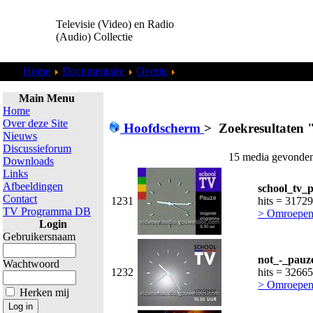
Televisie (Video) en Radio
(Audio) Collectie
Home
Documentaire
Overig
Zoekresultaten "
admin
"
Main Menu
Home
Over deze Site
Hoofdscherm
>
Zoekresultaten 
Nieuws
Discussieforum
15 media gevonden 
Downloads
Links
Afbeeldingen
school_tv_p
Contact
1231
hits = 31729
TV Programma DB
> Omroepen
Login
Gebruikersnaam
not_-_pauz
Wachtwoord
1232
hits = 32665
> Omroepen
Herken mij