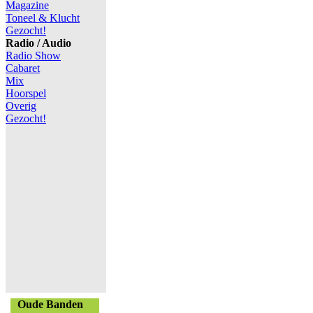
Magazine
Toneel & Klucht
Gezocht!
Radio / Audio
Radio Show
Cabaret
Mix
Hoorspel
Overig
Gezocht!
Oude Banden