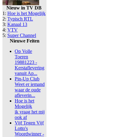
Nieuw in TV DB
1:
Hoe is het Mogelijk
2:
Typisch RTL
3:
Kanaal 13
4:
VTV
5:
Super Channel
Nieuwe Feiten
Op Volle
Toeren
19881223 -
Kerstaflevering
vanuit Ap...
Pin-Up Club
Weet er iemand
waar de oude
afleverin...
Hoe is het
Mogelijk
ik vraag het mij
ook af
Vijf Tegen Vijf
Lotto's
Woordwinner -