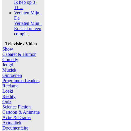
Ik heb op 3-
11-...
Verlaten Mijn,
De
Verlaten Mijn -
Er staat nu een
compl...
Televisie / Video
Show
Cabaret & Humor
Comedy
Jeugd
Muziek
Omroepen
Programma Leaders
Reclame
Loeki
Reality
Quiz
Science Fiction
Cartoon & Animatie
Actie & Drama
Actualiteit
Documentaire