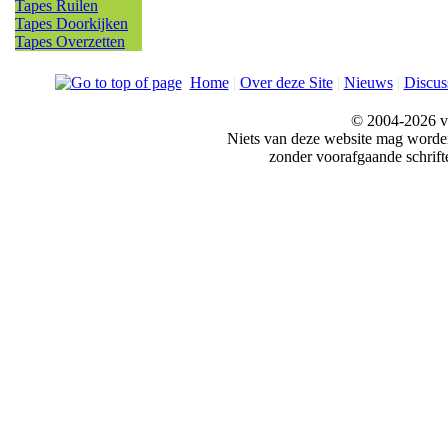
Tapes Ruilen
Tapes Doorkijken
Tapes Overzetten
Home
|
Over deze Site
|
Nieuws
|
Discus
© 2004-2026 v
Niets van deze website mag word
zonder voorafgaande schrift