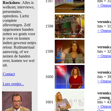
1597
hits = 3
Rockshow
. Alles is
> Omroe
welkom; interviews,
presentaties,
optredens. Liefst
complete
veronic
afleveringen. Zelf
1598
hits = 3
opgenomen banden
> Omroe
zetten we gratis voor
je over en komen
indien gewenst netjes
veronic
retour. Ruilmateriaal
1599
hits = 3
aanwezig, of we
> Omroe
nemen de banden
over, komen we wel
uit.
veronic
Contact
1600
hits = 3
> Omroe
Lees verder...
veronic
_young_
1601
hits = 4
> Omroe
One