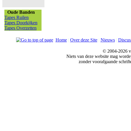
Oude Banden
Tapes Ruilen
Tapes Doorkijken
Tapes Overzetten
Home
|
Over deze Site
|
Nieuws
|
Discus
© 2004-2026 v
Niets van deze website mag word
zonder voorafgaande schrift