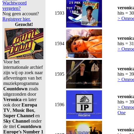
Wachtwoord
veronic
vergeten?
1593
hits = 3
Nog geen account?
> Omroe
Registreer hier.
Gezocht!
veronic
1594
hits = 3
> Omroe
Voor het
internationale archief
veronic
zijn wij op zoek naar
1595
hits = 3
afleveringen van het
> Omroe
muziekprogramma
Countdown
zoals
uitgezonden door
veronic
Veronica
en later
hits = 3
1596
ook door
Europa
> Omroe
TV
,
Music Box
,
One
Super Channel
en
Sky Channel
onder
de titel
Countdown
veronic
Europe's Number 1