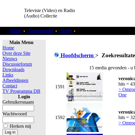
Televisie (Video) en Radio
(Audio) Collectie
Home
Documentaire
Overig
Zoekresultaten "
admin
"
Main Menu
Home
Over deze Site
Hoofdscherm
>
Zoekresultat
Nieuws
Discussieforum
15 media gevonden - u 
Downloads
Links
veronic
Afbeeldingen
hits = 4
Contact
1591
> Omroe
TV Programma DB
One
Login
Gebruikersnaam
veronic
Wachtwoord
1592
hits = 3
> Omroe
Herken mij