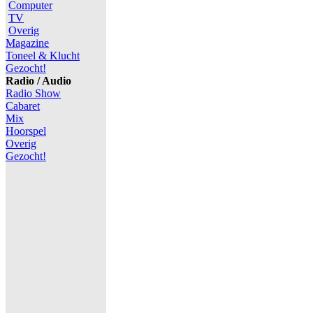
Computer
TV
Overig
Magazine
Toneel & Klucht
Gezocht!
Radio / Audio
Radio Show
Cabaret
Mix
Hoorspel
Overig
Gezocht!