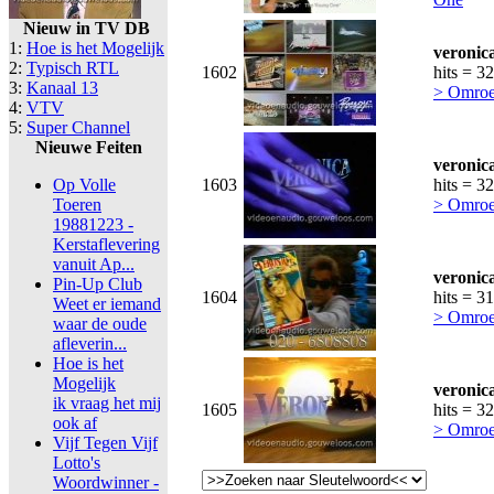
Nieuw in TV DB
1:
Hoe is het Mogelijk
veronic
2:
Typisch RTL
1602
hits = 3
3:
Kanaal 13
> Omroe
4:
VTV
5:
Super Channel
Nieuwe Feiten
veronic
Op Volle
1603
hits = 3
Toeren
> Omroe
19881223 -
Kerstaflevering
vanuit Ap...
veronic
Pin-Up Club
1604
hits = 3
Weet er iemand
> Omroe
waar de oude
afleverin...
Hoe is het
Mogelijk
veronic
ik vraag het mij
1605
hits = 3
ook af
> Omroe
Vijf Tegen Vijf
Lotto's
Woordwinner -