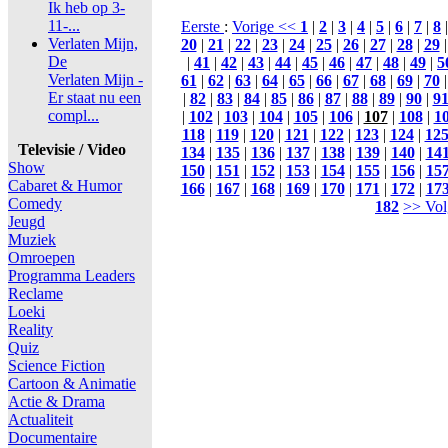
Ik heb op 3-
11-...
Eerste
:
Vorige <<
1
|
2
|
3
|
4
|
5
|
6
|
7
|
8
Verlaten Mijn,
20
|
21
|
22
|
23
|
24
|
25
|
26
|
27
|
28
|
29
De
|
41
|
42
|
43
|
44
|
45
|
46
|
47
|
48
|
49
|
5
Verlaten Mijn -
61
|
62
|
63
|
64
|
65
|
66
|
67
|
68
|
69
|
70
Er staat nu een
|
82
|
83
|
84
|
85
|
86
|
87
|
88
|
89
|
90
|
9
compl...
|
102
|
103
|
104
|
105
|
106
|
107
|
108
|
1
118
|
119
|
120
|
121
|
122
|
123
|
124
|
12
Televisie / Video
134
|
135
|
136
|
137
|
138
|
139
|
140
|
14
Show
150
|
151
|
152
|
153
|
154
|
155
|
156
|
15
Cabaret & Humor
166
|
167
|
168
|
169
|
170
|
171
|
172
|
17
Comedy
182
>> Vol
Jeugd
Muziek
Omroepen
Programma Leaders
Reclame
Loeki
Reality
Quiz
Science Fiction
Cartoon & Animatie
Actie & Drama
Actualiteit
Documentaire