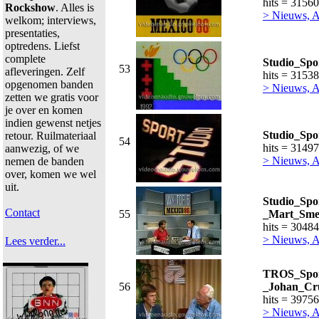
hits = 31560
Rockshow
. Alles is
> Nieuws, Ac
welkom; interviews,
presentaties,
optredens. Liefst
complete
Studio_Spo
53
afleveringen. Zelf
hits = 31538
opgenomen banden
> Nieuws, Ac
zetten we gratis voor
je over en komen
indien gewenst netjes
Studio_Spo
retour. Ruilmateriaal
54
hits = 31497
aanwezig, of we
> Nieuws, Ac
nemen de banden
over, komen we wel
uit.
Studio_Spo
Contact
55
_Mart_Sme
hits = 30484
> Nieuws, Ac
Lees verder...
TROS_Sport
56
_Johan_Cr
hits = 39756
> Nieuws, Ac