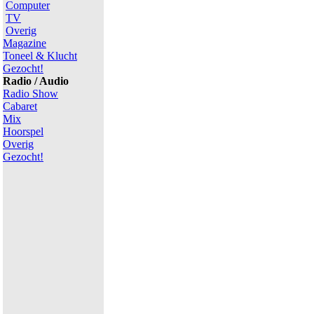
Computer
TV
Overig
Magazine
Toneel & Klucht
Gezocht!
Radio / Audio
Radio Show
Cabaret
Mix
Hoorspel
Overig
Gezocht!