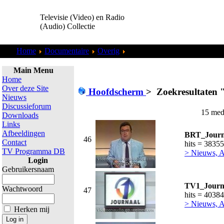
Televisie (Video) en Radio
(Audio) Collectie
Home
Documentaire
Overig
Zoekresultaten "
admin
"
Main Menu
Home
Over deze Site
Hoofdscherm
>
Zoekresultaten 
Nieuws
Discussieforum
15 med
Downloads
Links
Afbeeldingen
BRT_Journ
46
Contact
hits = 38355
TV Programma DB
> Nieuws, A
Login
Gebruikersnaam
TV1_Journa
Wachtwoord
47
hits = 40384
> Nieuws, A
Herken mij