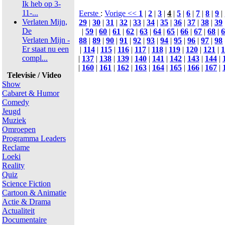
Ik heb op 3-
11-...
Eerste
:
Vorige <<
1
|
2
|
3
|
4
|
5
|
6
|
7
|
8
|
9
|
Verlaten Mijn,
29
|
30
|
31
|
32
|
33
|
34
|
35
|
36
|
37
|
38
|
39
De
|
59
|
60
|
61
|
62
|
63
|
64
|
65
|
66
|
67
|
68
|
Verlaten Mijn -
88
|
89
|
90
|
91
|
92
|
93
|
94
|
95
|
96
|
97
|
98
Er staat nu een
|
114
|
115
|
116
|
117
|
118
|
119
|
120
|
121
|
1
compl...
|
137
|
138
|
139
|
140
|
141
|
142
|
143
|
144
|
|
160
|
161
|
162
|
163
|
164
|
165
|
166
|
167
|
Televisie / Video
Show
Cabaret & Humor
Comedy
Jeugd
Muziek
Omroepen
Programma Leaders
Reclame
Loeki
Reality
Quiz
Science Fiction
Cartoon & Animatie
Actie & Drama
Actualiteit
Documentaire