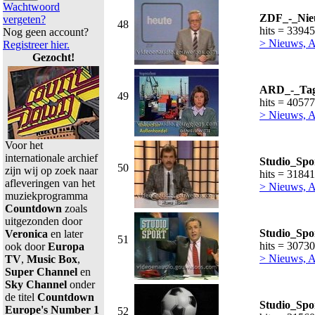
Wachtwoord
ZDF_-_Nieu
vergeten?
48
hits = 33945
Nog geen account?
> Nieuws, A
Registreer hier.
Gezocht!
ARD_-_Tage
49
hits = 40577
> Nieuws, A
Voor het
internationale archief
Studio_Sp
50
zijn wij op zoek naar
hits = 31841
afleveringen van het
> Nieuws, Ac
muziekprogramma
Countdown
zoals
uitgezonden door
Studio_Spo
Veronica
en later
51
hits = 30730
ook door
Europa
> Nieuws, Ac
TV
,
Music Box
,
Super Channel
en
Sky Channel
onder
de titel
Countdown
Studio_Spo
Europe's Number 1
52