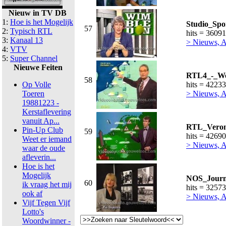
Nieuw in TV DB
1:
Hoe is het Mogelijk
Studio_Spor
57
2:
Typisch RTL
hits = 36091
3:
Kanaal 13
> Nieuws, Ac
4:
VTV
5:
Super Channel
Nieuwe Feiten
RTL4_-_We
58
Op Volle
hits = 42233
Toeren
> Nieuws, A
19881223 -
Kerstaflevering
vanuit Ap...
RTL_Veron
Pin-Up Club
59
hits = 42690
Weet er iemand
> Nieuws, A
waar de oude
afleverin...
Hoe is het
Mogelijk
NOS_Journa
60
ik vraag het mij
hits = 32573
ook af
> Nieuws, A
Vijf Tegen Vijf
Lotto's
Woordwinner -