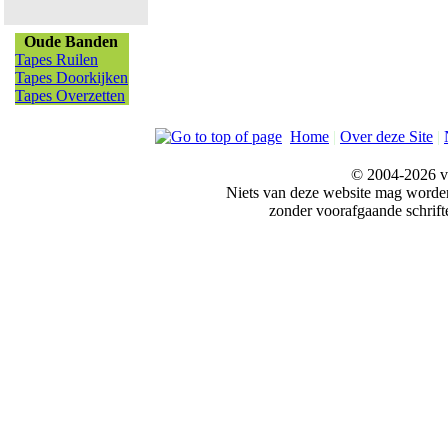
Oude Banden
Tapes Ruilen
Tapes Doorkijken
Tapes Overzetten
Home
|
Over deze Site
|
© 2004-2026 v
Niets van deze website mag word
zonder voorafgaande schrift