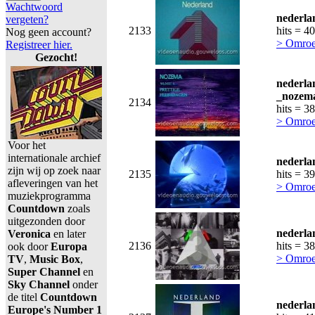
Wachtwoord
nederla
vergeten?
2133
hits = 4
Nog geen account?
> Omroe
Registreer hier.
Gezocht!
nederla
_nozema
2134
hits = 3
> Omroe
Voor het
internationale archief
nederla
zijn wij op zoek naar
2135
hits = 3
afleveringen van het
> Omroe
muziekprogramma
Countdown
zoals
uitgezonden door
nederla
Veronica
en later
2136
hits = 3
ook door
Europa
> Omroe
TV
,
Music Box
,
Super Channel
en
Sky Channel
onder
de titel
Countdown
nederla
Europe's Number 1