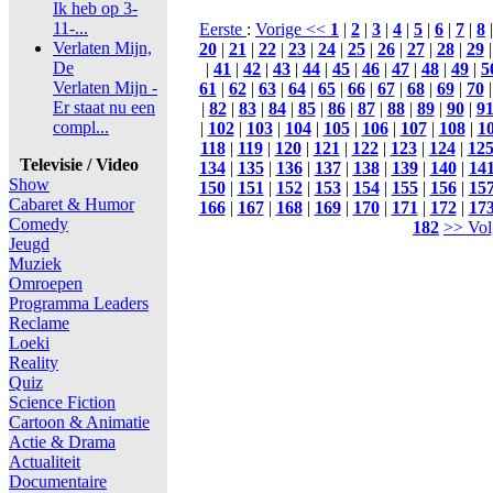
Ik heb op 3-
11-...
Eerste
:
Vorige <<
1
|
2
|
3
|
4
|
5
|
6
|
7
|
8
Verlaten Mijn,
20
|
21
|
22
|
23
|
24
|
25
|
26
|
27
|
28
|
29
De
|
41
|
42
|
43
|
44
|
45
|
46
|
47
|
48
|
49
|
5
Verlaten Mijn -
61
|
62
|
63
|
64
|
65
|
66
|
67
|
68
|
69
|
70
Er staat nu een
|
82
|
83
|
84
|
85
|
86
|
87
|
88
|
89
|
90
|
9
compl...
|
102
|
103
|
104
|
105
|
106
|
107
|
108
|
1
118
|
119
|
120
|
121
|
122
|
123
|
124
|
12
Televisie / Video
134
|
135
|
136
|
137
|
138
|
139
|
140
|
14
Show
150
|
151
|
152
|
153
|
154
|
155
|
156
|
15
Cabaret & Humor
166
|
167
|
168
|
169
|
170
|
171
|
172
|
17
Comedy
182
>> Vol
Jeugd
Muziek
Omroepen
Programma Leaders
Reclame
Loeki
Reality
Quiz
Science Fiction
Cartoon & Animatie
Actie & Drama
Actualiteit
Documentaire