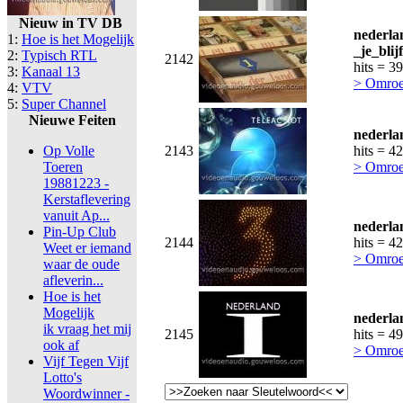
Nieuw in TV DB
nederla
1:
Hoe is het Mogelijk
_je_blij
2:
Typisch RTL
2142
hits = 3
3:
Kanaal 13
> Omroe
4:
VTV
5:
Super Channel
Nieuwe Feiten
nederla
Op Volle
2143
hits = 4
Toeren
> Omroe
19881223 -
Kerstaflevering
vanuit Ap...
nederla
Pin-Up Club
2144
hits = 4
Weet er iemand
> Omroe
waar de oude
afleverin...
Hoe is het
Mogelijk
nederla
ik vraag het mij
2145
hits = 4
ook af
> Omroe
Vijf Tegen Vijf
Lotto's
Woordwinner -