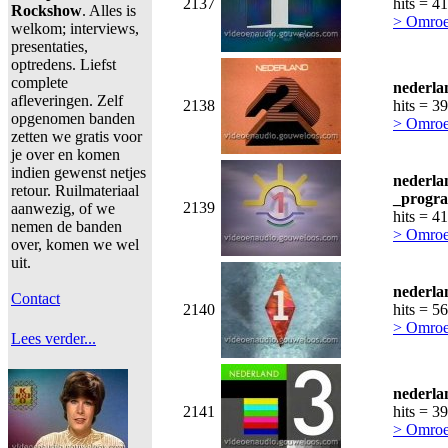
2137
hits = 4
Rockshow
. Alles is
> Omroe
welkom; interviews,
presentaties,
optredens. Liefst
complete
nederla
afleveringen. Zelf
2138
hits = 3
opgenomen banden
> Omroe
zetten we gratis voor
je over en komen
indien gewenst netjes
nederla
retour. Ruilmateriaal
_progra
2139
aanwezig, of we
hits = 4
nemen de banden
> Omroe
over, komen we wel
uit.
nederla
Contact
2140
hits = 5
> Omroe
Lees verder...
nederla
2141
hits = 3
> Omroe