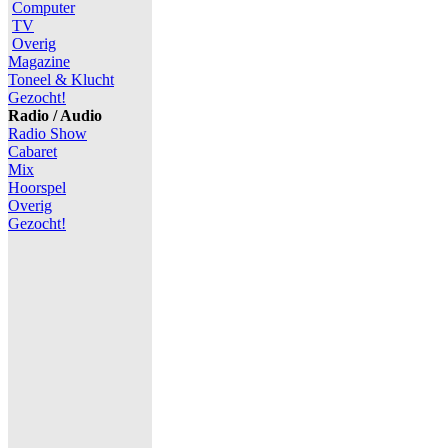
Computer
TV
Overig
Magazine
Toneel & Klucht
Gezocht!
Radio / Audio
Radio Show
Cabaret
Mix
Hoorspel
Overig
Gezocht!