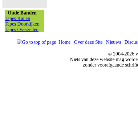
Oude Banden
Tapes Ruilen
Tapes Doorkijken
Tapes Overzetten
Home
|
Over deze Site
|
Nieuws
|
Discus
© 2004-2026 v
Niets van deze website mag word
zonder voorafgaande schrift