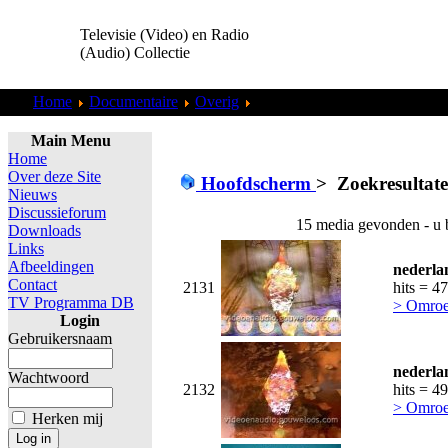
Televisie (Video) en Radio
(Audio) Collectie
Home
Documentaire
Overig
Zoekresultaten "
admin
"
Main Menu
Home
Over deze Site
Hoofdscherm
>
Zoekresultat
Nieuws
Discussieforum
15 media gevonden - u 
Downloads
Links
Afbeeldingen
nederla
Contact
2131
hits = 4
TV Programma DB
> Omroe
Login
Gebruikersnaam
nederla
Wachtwoord
2132
hits = 4
> Omroe
Herken mij