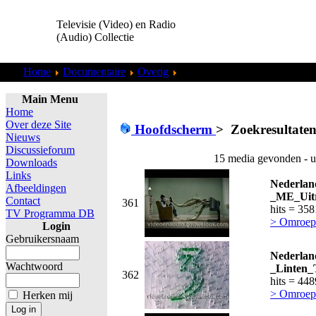
Televisie (Video) en Radio
(Audio) Collectie
Home
Documentaire
Overig
Zoekresultaten "
admin
"
Main Menu
Home
Over deze Site
Hoofdscherm
>
Zoekresultaten
Nieuws
Discussieforum
15 media gevonden - u
Downloads
Links
Nederlan
Afbeeldingen
_ME_Uitr
Contact
361
hits = 35
TV Programma DB
> Omroepe
Login
Gebruikersnaam
Nederlan
Wachtwoord
_Linten_
362
hits = 44
> Omroepe
Herken mij