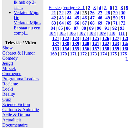
Ik heb op 3-
11-...
Eerste
:
Vorige <<
1
|
2
|
3
|
4
|
5
|
6
|
7
|
8
|
Verlaten Mijn,
21
|
22
|
23
|
24
|
25
|
26
|
27
|
28
|
29
|
30
De
42
|
43
|
44
|
45
|
46
|
47
|
48
|
49
|
50
|
51
Verlaten Mijn -
63
|
64
|
65
|
66
|
67
|
68
|
69
|
70
|
71
|
72
Er staat nu een
84
|
85
|
86
|
87
|
88
|
89
|
90
|
91
|
92
|
93
|
compl...
104
|
105
|
106
|
107
|
108
|
109
|
110
|
111
|
121
|
122
|
123
|
124
|
125
|
126
|
127
|
12
Televisie / Video
137
|
138
|
139
|
140
|
141
|
142
|
143
|
14
Show
153
|
154
|
155
|
156
|
157
|
158
|
159
|
16
Cabaret & Humor
169
|
170
|
171
|
172
|
173
|
174
|
175
|
176
Comedy
L
Jeugd
Muziek
Omroepen
Programma Leaders
Reclame
Loeki
Reality
Quiz
Science Fiction
Cartoon & Animatie
Actie & Drama
Actualiteit
Documentaire