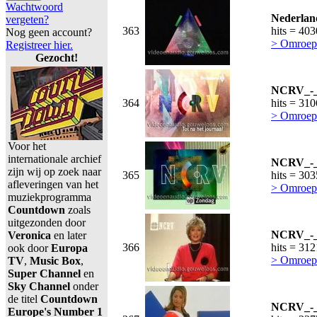
Wachtwoord
Nederland
vergeten?
363
hits = 40
Nog geen account?
> Omroepe
Registreer hier.
Gezocht!
NCRV_-_T
364
hits = 31
> Omroep
Voor het
internationale archief
NCRV_-_
zijn wij op zoek naar
365
hits = 30
afleveringen van het
> Omroep
muziekprogramma
Countdown
zoals
uitgezonden door
NCRV_-_L
Veronica
en later
366
hits = 31
ook door
Europa
> Omroep
TV
,
Music Box
,
Super Channel
en
Sky Channel
onder
de titel
Countdown
NCRV_-_
Europe's Number 1