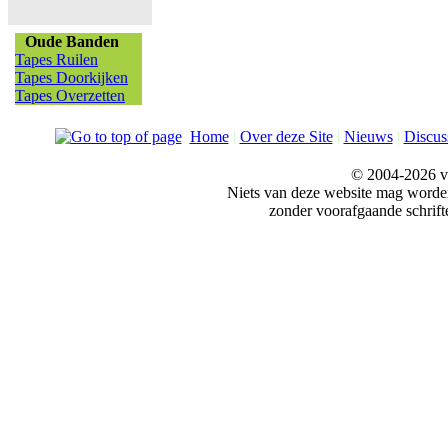
Oude Banden
Tapes Ruilen
Tapes Doorkijken
Tapes Overzetten
Home
|
Over deze Site
|
Nieuws
|
Discus
© 2004-2026 v
Niets van deze website mag word
zonder voorafgaande schrift