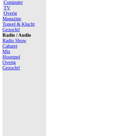
Computer
TV
Overig
Magazine
Toneel & Klucht
Gezocht!
Radio / Audio
Radio Show
Cabaret
Mix
Hoorspel
Overig
Gezocht!