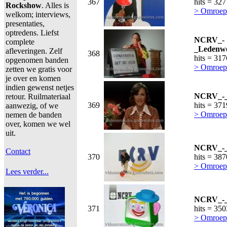
367
hits = 32
Rockshow
. Alles is
> Omroep
welkom; interviews,
presentaties,
optredens. Liefst
NCRV_-
complete
_Ledenwe
afleveringen. Zelf
368
hits = 31
opgenomen banden
> Omroep
zetten we gratis voor
je over en komen
indien gewenst netjes
NCRV_-_D
retour. Ruilmateriaal
369
hits = 37
aanwezig, of we
> Omroep
nemen de banden
over, komen we wel
uit.
NCRV_-_B
Contact
370
hits = 38
> Omroep
Lees verder...
NCRV_-_T
371
hits = 35
> Omroep