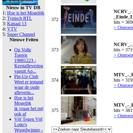
Nieuw in TV DB
NCRV_-
1:
Hoe is het Mogelijk
_Einde_L
2:
Typisch RTL
372
hits = 36
3:
Kanaal 13
> Omroep
4:
VTV
5:
Super Channel
Nieuwe Feiten
NCRV_-_C
Op Volle
373
hits = 37
Toeren
> Omroep
19881223 -
Kerstaflevering
vanuit Ap...
MTV_-_Fr
Pin-Up Club
374
hits = 31
Weet er iemand
> Omroep
waar de oude
afleverin...
Hoe is het
Mogelijk
MTV_-_Bl
ik vraag het mij
375
hits = 38
ook af
> Omroep
Vijf Tegen Vijf
Lotto's
Woordwinner -