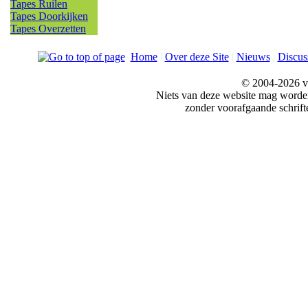
Tapes Ruilen
Tapes Doorkijken
Tapes Overzetten
Home
|
Over deze Site
|
Nieuws
|
Discus
© 2004-2026 v
Niets van deze website mag word
zonder voorafgaande schrift