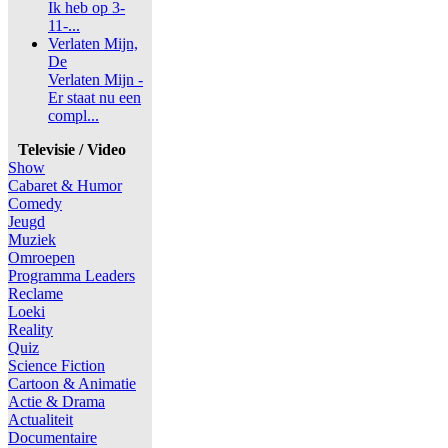
Ik heb op 3-
11-...
Verlaten Mijn,
De
Verlaten Mijn -
Er staat nu een
compl...
Televisie / Video
Show
Cabaret & Humor
Comedy
Jeugd
Muziek
Omroepen
Programma Leaders
Reclame
Loeki
Reality
Quiz
Science Fiction
Cartoon & Animatie
Actie & Drama
Actualiteit
Documentaire