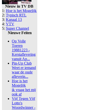
Nieuw in TV DB
1:
Hoe is het Mogelijk
2:
Typisch RTL
3:
Kanaal 13
4:
VTV
5:
Super Channel
Nieuwe Feiten
Op Volle
Toeren
19881223 -
Kerstaflevering
vanuit Ap...
Pin-Up Club
Weet er iemand
waar de oude
afleverin...
Hoe is het
Mogelijk
ik vraag het mij
ook af
Vijf Tegen Vijf
Lotto's
Woordwinner -