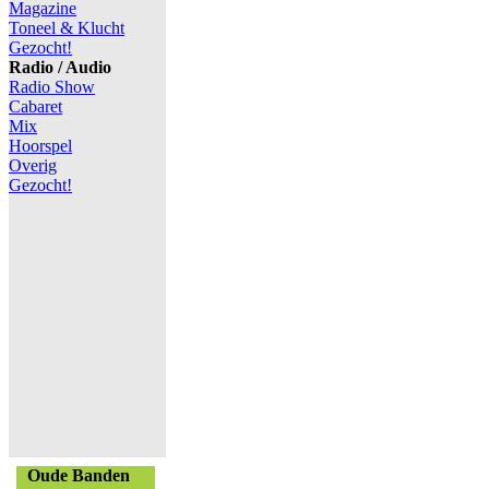
Magazine
Toneel & Klucht
Gezocht!
Radio / Audio
Radio Show
Cabaret
Mix
Hoorspel
Overig
Gezocht!
Oude Banden