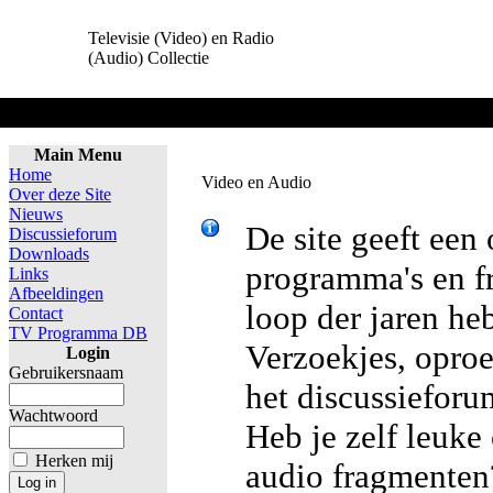
Televisie (Video) en Radio
(Audio) Collectie
Main Menu
Home
Video en Audio
Over deze Site
Nieuws
De site geeft een
Discussieforum
Downloads
programma's en f
Links
Afbeeldingen
loop der jaren he
Contact
TV Programma DB
Verzoekjes, oproe
Login
Gebruikersnaam
het discussieforu
Wachtwoord
Heb je zelf leuke
Herken mij
audio fragmenten