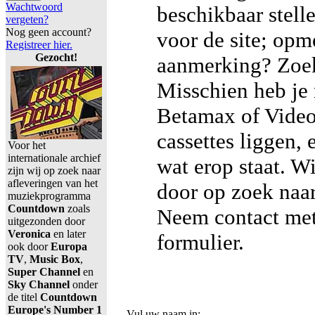
Wachtwoord
beschikbaar stell
vergeten?
Nog geen account?
voor de site; opm
Registreer hier.
Gezocht!
aanmerking? Zoek
Misschien heb je
Betamax of Vide
cassettes liggen, 
Voor het
internationale archief
wat erop staat. W
zijn wij op zoek naar
afleveringen van het
door op zoek naar
muziekprogramma
Countdown
zoals
Neem contact met
uitgezonden door
Veronica
en later
formulier.
ook door
Europa
TV
,
Music Box
,
Super Channel
en
Sky Channel
onder
de titel
Countdown
Europe's Number 1
Vul uw naam in: