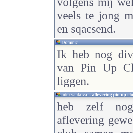
volgens mij wel
veels te jong m
en sqacsend.
Dominic
Ik heb nog div
van Pin Up Cl
liggen.
mira vankova
-
aflevering pin up cl
heb zelf no
aflevering gewe