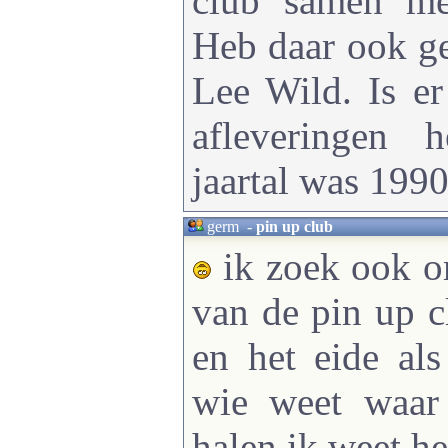
club samen me
Heb daar ook g
Lee Wild. Is e
afleveringen 
jaartal was 199
germ
-
pin up club
ik zoek ook o
van de pin up c
en het eide als
wie weet waar
halen ik weet h