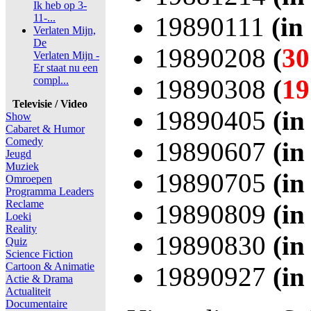
Ik heb op 3-
11-...
19890111
(in
Verlaten Mijn,
De
19890208
(
30
Verlaten Mijn -
Er staat nu een
compl...
19890308
(
19
Televisie / Video
19890405
(in
Show
Cabaret & Humor
Comedy
19890607
(in
Jeugd
Muziek
19890705
(in
Omroepen
Programma Leaders
Reclame
19890809
(in
Loeki
Reality
19890830
(in
Quiz
Science Fiction
Cartoon & Animatie
19890927
(in
Actie & Drama
Actualiteit
Documentaire