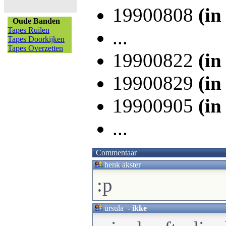
19900808
(in
Oude Banden
Tapes Ruilen
...
Tapes Doorkijken
Tapes Overzetten
19900822
(in
19900829
(in
19900905
(in
...
Commentaar
henk akster
:p
ursula
-
ikke