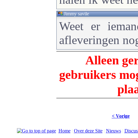
Jimmy savile
Weet er iema
afleveringen nog
Alleen ge
gebruikers m
pla
< Vorige
Home
|
Over deze Site
|
Nieuws
|
Discus