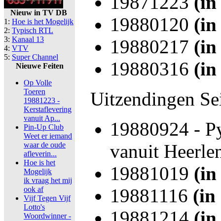
19871223
(in
Nieuw in TV DB
19880120
(in
1:
Hoe is het Mogelijk
2:
Typisch RTL
3:
Kanaal 13
19880217
(in
4:
VTV
5:
Super Channel
19880316
(in
Nieuwe Feiten
Op Volle
Toeren
Uitzendingen Se
19881223 -
Kerstaflevering
vanuit Ap...
19880924 - P
Pin-Up Club
Weet er iemand
waar de oude
vanuit Heerle
afleverin...
Hoe is het
19881019
(in
Mogelijk
ik vraag het mij
ook af
19881116
(in
Vijf Tegen Vijf
Lotto's
19881214
(in
Woordwinner -