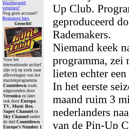
Wachtwoord
Up Club. Progr
vergeten?
Nog geen account?
geproduceerd do
Registreer hier.
Gezocht!
Rademakers.
Niemand keek na
programma, zei m
Voor het
internationale archief
lieten echter een
zijn wij op zoek naar
afleveringen van het
muziekprogramma
In het eerste sei
Countdown
zoals
uitgezonden door
maand ruim 3 mi
Veronica
en later
ook door
Europa
TV
,
Music Box
,
nederlanders naa
Super Channel
en
Sky Channel
onder
van de Pin-Up C
de titel
Countdown
Europe's Number 1