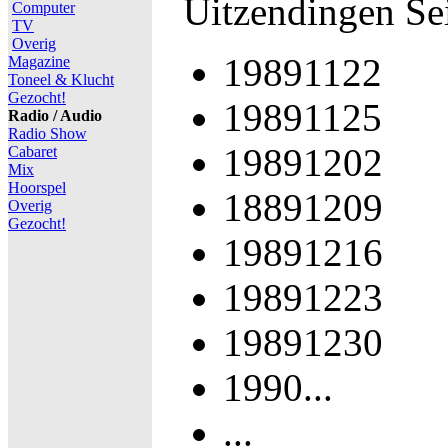
Uitzendingen Se
Computer
TV
Overig
19891122
Magazine
Toneel & Klucht
Gezocht!
19891125
Radio / Audio
Radio Show
19891202
Cabaret
Mix
Hoorspel
18891209
Overig
Gezocht!
19891216
19891223
19891230
1990...
...