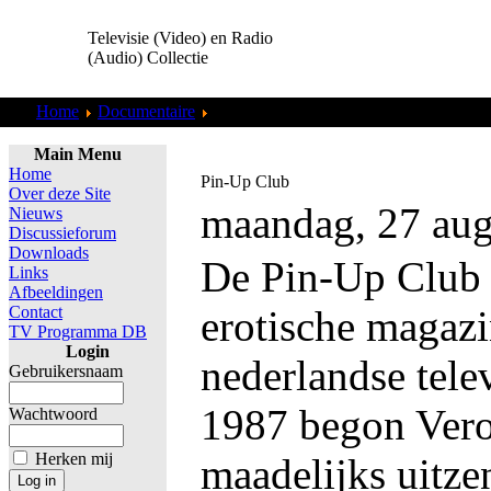
Televisie (Video) en Radio
(Audio) Collectie
Home
Documentaire
Overig
Main Menu
Home
Pin-Up Club
Over deze Site
maandag, 27 aug
Nieuws
Discussieforum
Downloads
De Pin-Up Club 
Links
Afbeeldingen
Contact
erotische magazi
TV Programma DB
Login
nederlandse telev
Gebruikersnaam
1987 begon Vero
Wachtwoord
Herken mij
maadelijks uitze