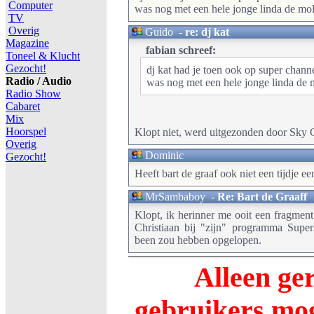
Computer
was nog met een hele jonge linda de mo
TV
Overig
Guido
-
re: dj kat
Magazine
fabian schreef:
Toneel & Klucht
Gezocht!
dj kat had je toen ook op super chann
Radio / Audio
was nog met een hele jonge linda de 
Radio Show
Cabaret
Mix
Hoorspel
Klopt niet, werd uitgezonden door Sky 
Overig
Dominic
Gezocht!
Heeft bart de graaf ook niet een tijdje
MrSambaboy
-
Re: Bart de Graaff
Klopt, ik herinner me ooit een fragmen
Christiaan bij "zijn" programma Supe
been zou hebben opgelopen.
Alleen ge
gebruikers m