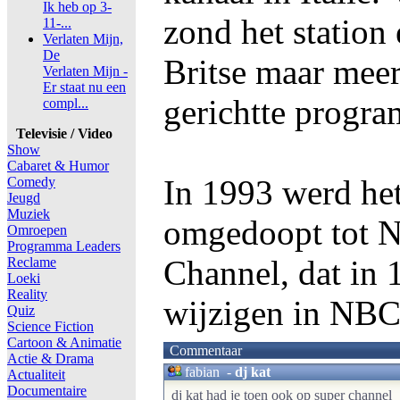
Ik heb op 3-
zond het station
11-...
Verlaten Mijn,
De
Britse maar mee
Verlaten Mijn -
Er staat nu een
gerichtte progra
compl...
Televisie / Video
Show
Cabaret & Humor
In 1993 werd het
Comedy
Jeugd
Muziek
omgedoopt tot 
Omroepen
Programma Leaders
Channel, dat in
Reclame
Loeki
Reality
wijzigen in NBC
Quiz
Science Fiction
Cartoon & Animatie
Commentaar
Actie & Drama
fabian
-
dj kat
Actualiteit
Documentaire
dj kat had je toen ook op super channel