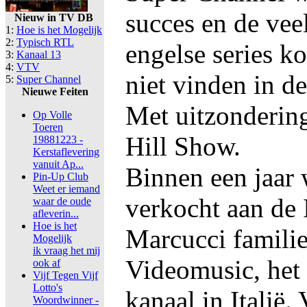
succes en de vee
Nieuw in TV DB
1:
Hoe is het Mogelijk
2:
Typisch RTL
engelse series 
3:
Kanaal 13
4:
VTV
niet vinden in d
5:
Super Channel
Nieuwe Feiten
Met uitzonderin
Op Volle
Toeren
Hill Show.
19881223 -
Kerstaflevering
vanuit Ap...
Binnen een jaar 
Pin-Up Club
Weet er iemand
verkocht aan de 
waar de oude
afleverin...
Hoe is het
Marcucci familie
Mogelijk
ik vraag het mij
Videomusic, het 
ook af
Vijf Tegen Vijf
Lotto's
kanaal in Italië
Woordwinner -