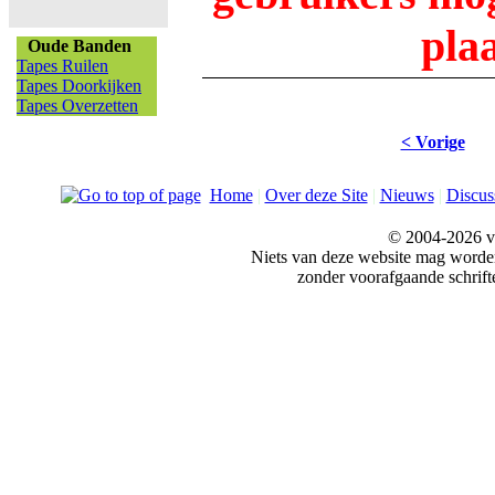
pla
Oude Banden
Tapes Ruilen
Tapes Doorkijken
Tapes Overzetten
< Vorige
Home
|
Over deze Site
|
Nieuws
|
Discus
© 2004-2026 v
Niets van deze website mag word
zonder voorafgaande schrift