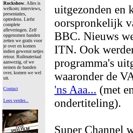
Rockshow
. Alles is
uitgezonden en
welkom; interviews,
presentaties,
oorspronkelijk v
optredens. Liefst
complete
afleveringen. Zelf
BBC. Nieuws we
opgenomen banden
zetten we gratis voor
ITN. Ook werden
je over en komen
indien gewenst netjes
retour. Ruilmateriaal
programma's uit
aanwezig, of we
nemen de banden
waaronder de 
over, komen we wel
uit.
'ns Aaa...
(met en
Contact
ondertiteling).
Lees verder...
Super Channel w