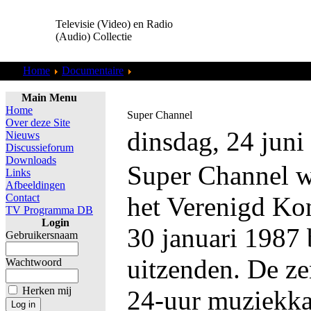
Televisie (Video) en Radio
(Audio) Collectie
Home
Documentaire
Overig
Main Menu
Home
Super Channel
Over deze Site
dinsdag, 24 juni
Nieuws
Discussieforum
Downloads
Super Channel w
Links
Afbeeldingen
Contact
het Verenigd Kon
TV Programma DB
Login
30 januari 1987
Gebruikersnaam
uitzenden. De ze
Wachtwoord
Herken mij
24-uur muziekk