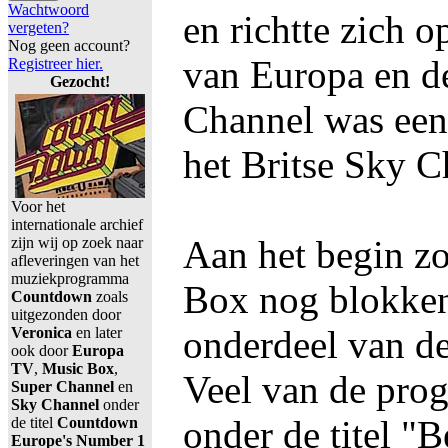
Wachtwoord
en richtte zich o
vergeten?
Nog geen account?
van Europa en d
Registreer hier.
Gezocht!
Channel was een
het Britse Sky C
Voor het
internationale archief
Aan het begin z
zijn wij op zoek naar
afleveringen van het
muziekprogramma
Box nog blokken
Countdown
zoals
uitgezonden door
onderdeel van d
Veronica
en later
ook door
Europa
TV
,
Music Box
,
Veel van de pro
Super Channel
en
Sky Channel
onder
onder de titel "B
de titel
Countdown
Europe's Number 1