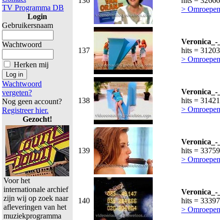
136
hits = 32666
TV Programma DB
> Omroepen
Login
Gebruikersnaam
Veronica_-
Wachtwoord
137
hits = 31203
> Omroepen
Herken mij
Wachtwoord
Veronica_-
vergeten?
138
hits = 31421
Nog geen account?
> Omroepen
Registreer hier.
Gezocht!
Veronica_-
139
hits = 33759
> Omroepen
Voor het
internationale archief
Veronica_-
zijn wij op zoek naar
140
hits = 33397
afleveringen van het
> Omroepen
muziekprogramma