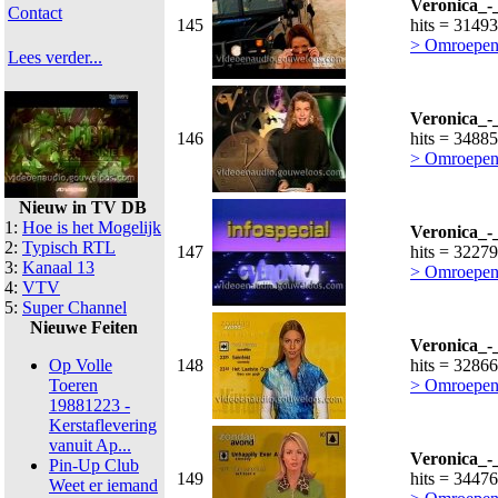
Veronica_-
Contact
145
hits = 31493
> Omroepen
Lees verder...
Veronica_-
146
hits = 34885
> Omroepen
Nieuw in TV DB
1:
Hoe is het Mogelijk
Veronica_-
2:
Typisch RTL
147
hits = 32279
3:
Kanaal 13
> Omroepen
4:
VTV
5:
Super Channel
Nieuwe Feiten
Veronica_-
Op Volle
148
hits = 32866
Toeren
> Omroepen
19881223 -
Kerstaflevering
vanuit Ap...
Veronica_-
Pin-Up Club
149
hits = 34476
Weet er iemand