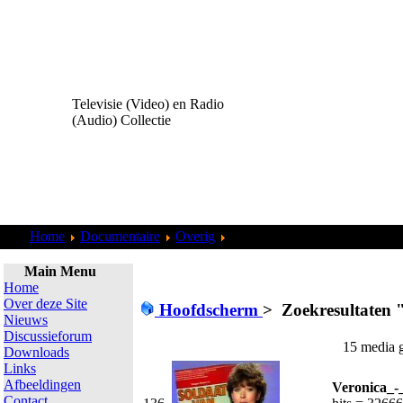
Televisie (Video) en Radio
(Audio) Collectie
Home
Documentaire
Overig
Zoekresultaten "
admin
"
Main Menu
Home
Over deze Site
Hoofdscherm
>
Zoekresultaten 
Nieuws
Discussieforum
15 media 
Downloads
Links
Afbeeldingen
Veronica_-
Contact