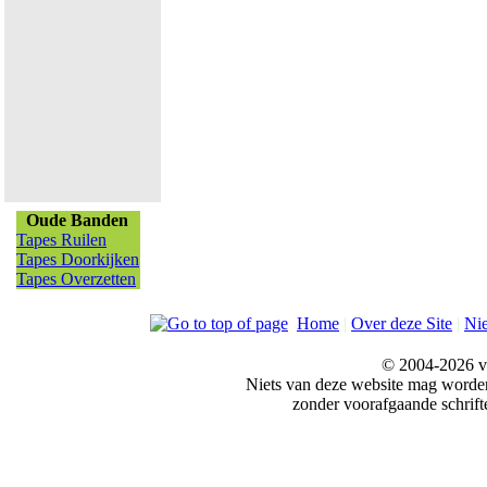
Oude Banden
Tapes Ruilen
Tapes Doorkijken
Tapes Overzetten
Home
|
Over deze Site
|
Ni
© 2004-2026 v
Niets van deze website mag word
zonder voorafgaande schrift