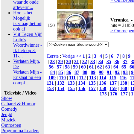
> Omroepen
waar de oude
afleverin...
Hoe is het
Mogelijk
Veronica_-
ik vraag het mij
150
hits = 31850
ook af
> Omroepen
Vijf Tegen Vijf
Lotto's
Woordwinner -
Ik heb op 3-
11-...
Eerste
:
Vorige <<
1
|
2
|
3
|
4
|
5
|
6
|
7
|
8
|
9
|
Verlaten Mijn,
|
28
|
29
|
30
|
31
|
32
|
33
|
34
|
35
|
36
|
37
|
3
De
56
|
57
|
58
|
59
|
60
|
61
|
62
|
63
|
64
|
65
|
6
Verlaten Mijn -
84
|
85
|
86
|
87
|
88
|
89
|
90
|
91
|
92
|
93
|
9
Er staat nu een
109
|
110
|
111
|
112
|
113
|
114
|
115
|
116
|
1
compl...
131
|
132
|
133
|
134
|
135
|
136
|
137
|
138
|
1
153
|
154
|
155
|
156
|
157
|
158
|
159
|
160
|
1
Televisie / Video
175
|
176
|
177
|
1
Show
Cabaret & Humor
Comedy
Jeugd
Muziek
Omroepen
Programma Leaders