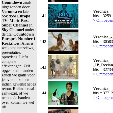
Countdown
zoals
uitgezonden door
Veronica_-_
Veronica
en later
141
hits = 32591
ook door
Europa
> Omroepen
TV
,
Music Box
,
Super Channel
en
Sky Channel
onder
de titel
Countdown
Veronica_-
Europe's Number 1
142
hits = 30583
Rockshow
. Alles is
> Omroepen
welkom; interviews,
presentaties,
optredens. Liefst
Veronica_-
complete
_IP_Reclam
afleveringen. Zelf
143
hits = 32734
opgenomen banden
> Omroepen
zetten we gratis voor
je over en komen
indien gewenst netjes
Veronica_-
retour. Ruilmateriaal
144
hits = 37712
aanwezig, of we
> Omroepen
nemen de banden
over, komen we wel
uit.