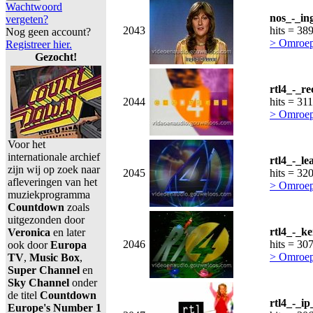
Wachtwoord
nos_-_in
vergeten?
2043
hits = 38
Nog geen account?
> Omroep
Registreer hier.
Gezocht!
rtl4_-_r
2044
hits = 31
> Omroep
Voor het
internationale archief
rtl4_-_le
zijn wij op zoek naar
2045
hits = 32
afleveringen van het
> Omroep
muziekprogramma
Countdown
zoals
uitgezonden door
rtl4_-_k
Veronica
en later
2046
hits = 30
ook door
Europa
> Omroep
TV
,
Music Box
,
Super Channel
en
Sky Channel
onder
de titel
Countdown
rtl4_-_i
Europe's Number 1