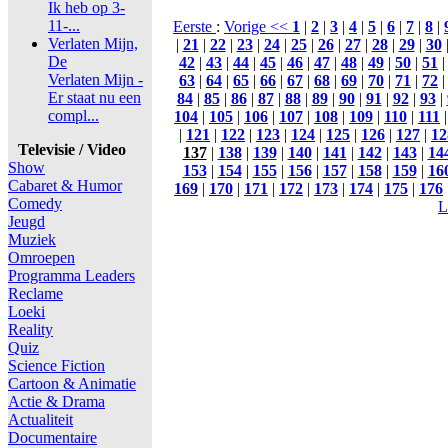
Ik heb op 3-
11-...
Eerste
:
Vorige <<
1
|
2
|
3
|
4
|
5
|
6
|
7
|
8
|
Verlaten Mijn,
|
21
|
22
|
23
|
24
|
25
|
26
|
27
|
28
|
29
|
30
De
42
|
43
|
44
|
45
|
46
|
47
|
48
|
49
|
50
|
51
Verlaten Mijn -
63
|
64
|
65
|
66
|
67
|
68
|
69
|
70
|
71
|
72
Er staat nu een
84
|
85
|
86
|
87
|
88
|
89
|
90
|
91
|
92
|
93
|
compl...
104
|
105
|
106
|
107
|
108
|
109
|
110
|
111
|
121
|
122
|
123
|
124
|
125
|
126
|
127
|
12
Televisie / Video
137
|
138
|
139
|
140
|
141
|
142
|
143
|
14
Show
153
|
154
|
155
|
156
|
157
|
158
|
159
|
16
Cabaret & Humor
169
|
170
|
171
|
172
|
173
|
174
|
175
|
176
Comedy
L
Jeugd
Muziek
Omroepen
Programma Leaders
Reclame
Loeki
Reality
Quiz
Science Fiction
Cartoon & Animatie
Actie & Drama
Actualiteit
Documentaire