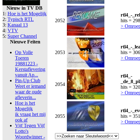
Nieuw in TV DB
1:
Hoe is het Mogelijk
rtl4_-_r
2:
Typisch RTL
2052
hits = 29
3:
Kanaal 13
> Omroep
4:
VTV
5:
Super Channel
Nieuwe Feiten
rtl4_-_l
Op Volle
2053
hits = 30
Toeren
> Omroep
19881223 -
Kerstaflevering
vanuit Ap...
rtl4_-
Pin-Up Club
_de_8_p
2054
Weet er iemand
hits = 32
waar de oude
> Omroep
afleverin...
Hoe is het
Mogelijk
rtl4_-_e
ik vraag het mij
2055
hits = 35
ook af
> Omroep
Vijf Tegen Vijf
Lotto's
Woordwinner -