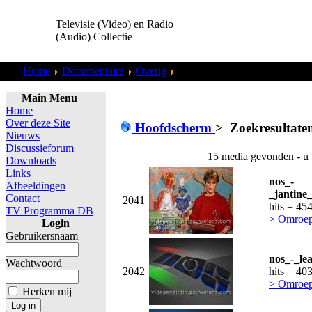
Televisie (Video) en Radio
(Audio) Collectie
Home
Documentaire
Overig
Zoekresultaten "
admin
"
Main Menu
Home
Over deze Site
Hoofdscherm
>
Zoekresultate
Nieuws
Discussieforum
15 media gevonden - u 
Downloads
Links
nos_-
Afbeeldingen
_jantine
Contact
2041
hits = 45
TV Programma DB
> Omroep
Login
Gebruikersnaam
nos_-_le
Wachtwoord
2042
hits = 40
> Omroep
Herken mij