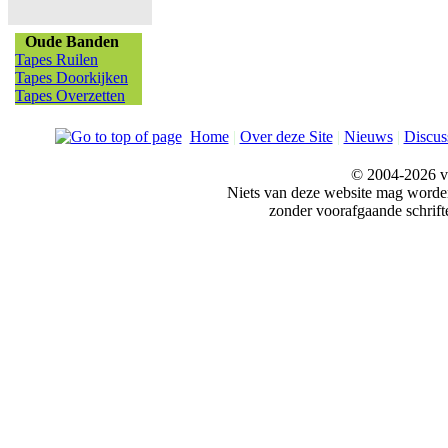
Oude Banden
Tapes Ruilen
Tapes Doorkijken
Tapes Overzetten
Home
|
Over deze Site
|
Nieuws
|
Discus
© 2004-2026 v
Niets van deze website mag word
zonder voorafgaande schrift