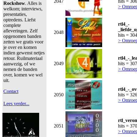
2047
hits = 30
Rockshow
. Alles is
> Omroep
welkom; interviews,
presentaties,
optredens. Liefst
rtl4_-
complete
_liefde_
afleveringen. Zelf
2048
hits = 30
opgenomen banden
> Omroep
zetten we gratis voor
je over en komen
indien gewenst netjes
rtl4_-_le
retour. Ruilmateriaal
2049
hits = 30
aanwezig, of we
> Omroep
nemen de banden
over, komen we wel
uit.
rtl4_-_o
Contact
2050
hits = 32
> Omroep
Lees verder...
rtl_vero
2051
hits = 37
> Omroep