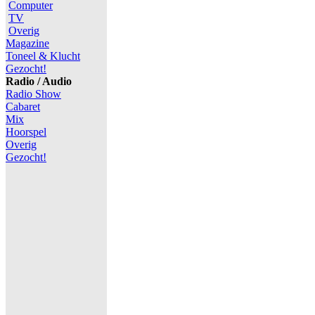
Computer
TV
Overig
Magazine
Toneel & Klucht
Gezocht!
Radio / Audio
Radio Show
Cabaret
Mix
Hoorspel
Overig
Gezocht!