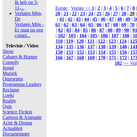
Ik heb op 3-
11-...
Eerste
:
Vorige <<
1
|
2
|
3
|
4
|
5
|
6
|
7
|
8
Verlaten Mijn,
20
|
21
|
22
|
23
|
24
|
25
|
26
|
27
|
28
|
29
De
|
41
|
42
|
43
|
44
|
45
|
46
|
47
|
48
|
49
|
5
Verlaten Mijn -
61
|
62
|
63
|
64
|
65
|
66
|
67
|
68
|
69
|
70
Er staat nu een
|
82
|
83
|
84
|
85
|
86
|
87
|
88
|
89
|
90
|
9
compl...
|
102
|
103
|
104
|
105
|
106
|
107
|
108
|
1
118
|
119
|
120
|
121
|
122
|
123
|
124
|
12
Televisie / Video
134
|
135
|
136
|
137
|
138
|
139
|
140
|
14
Show
150
|
151
|
152
|
153
|
154
|
155
|
156
|
15
Cabaret & Humor
166
|
167
|
168
|
169
|
170
|
171
|
172
|
17
Comedy
182
>> Vol
Jeugd
Muziek
Omroepen
Programma Leaders
Reclame
Loeki
Reality
Quiz
Science Fiction
Cartoon & Animatie
Actie & Drama
Actualiteit
Documentaire