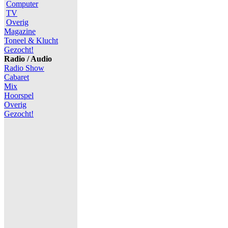
Computer
TV
Overig
Magazine
Toneel & Klucht
Gezocht!
Radio / Audio
Radio Show
Cabaret
Mix
Hoorspel
Overig
Gezocht!