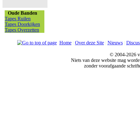
Oude Banden
Tapes Ruilen
Tapes Doorkijken
Tapes Overzetten
Home
|
Over deze Site
|
Nieuws
|
Discus
© 2004-2026 v
Niets van deze website mag word
zonder voorafgaande schrift