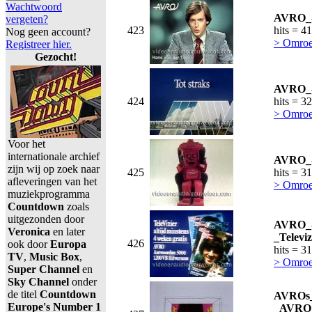
Wachtwoord
AVRO_-
vergeten?
423
hits = 4
Nog geen account?
> Omro
Registreer hier.
Gezocht!
AVRO_-_
424
hits = 3
> Omro
Voor het
internationale archief
AVRO_-
zijn wij op zoek naar
425
hits = 3
afleveringen van het
> Omro
muziekprogramma
Countdown
zoals
uitgezonden door
AVRO_
Veronica
en later
_Televi
426
ook door
Europa
hits = 3
TV
,
Music Box
,
> Omro
Super Channel
en
Sky Channel
onder
de titel
Countdown
AVROs_
Europe's Number 1
_AVRO_