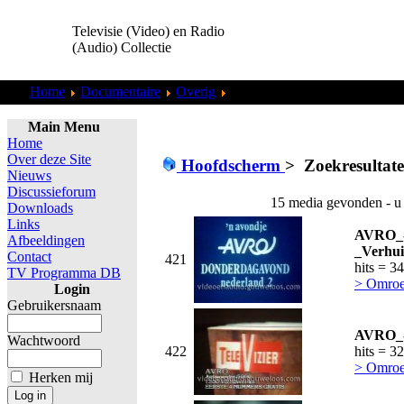
Televisie (Video) en Radio
(Audio) Collectie
Home
Documentaire
Overig
Zoekresultaten "
admin
"
Main Menu
Home
Over deze Site
Hoofdscherm
>
Zoekresultat
Nieuws
Discussieforum
15 media gevonden - u
Downloads
Links
AVRO_
Afbeeldingen
_Verhui
Contact
421
hits = 3
TV Programma DB
> Omro
Login
Gebruikersnaam
AVRO_-_
Wachtwoord
422
hits = 3
> Omro
Herken mij