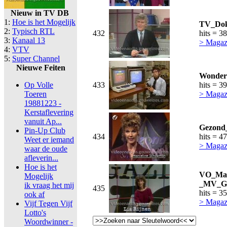
Nieuw in TV DB
1:
Hoe is het Mogelijk
TV_Dokt
2:
Typisch RTL
432
hits = 3
3:
Kanaal 13
> Magaz
4:
VTV
5:
Super Channel
Nieuwe Feiten
Wondere
Op Volle
433
hits = 3
Toeren
> Magaz
19881223 -
Kerstaflevering
vanuit Ap...
Gezond_
Pin-Up Club
434
hits = 4
Weet er iemand
> Magaz
waar de oude
afleverin...
Hoe is het
VO_Mag
Mogelijk
_MV_Ge
ik vraag het mij
435
hits = 3
ook af
> Magaz
Vijf Tegen Vijf
Lotto's
Woordwinner -