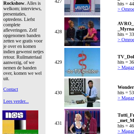
427
Rockshow
. Alles is
hits = 4
welkom; interviews,
> Omro
presentaties,
optredens. Liefst
AVRO_
complete
_Myrna
afleveringen. Zelf
428
hits = 3
opgenomen banden
> Omro
zetten we gratis voor
je over en komen
indien gewenst netjes
TV_Dokt
retour. Ruilmateriaal
429
hits = 3
aanwezig, of we
> Magaz
nemen de banden
over, komen we wel
uit.
Wondere
Contact
430
hits = 5
> Magaz
Lees verder...
Tutti_F
_met_Mo
431
hits = 4
> Magaz