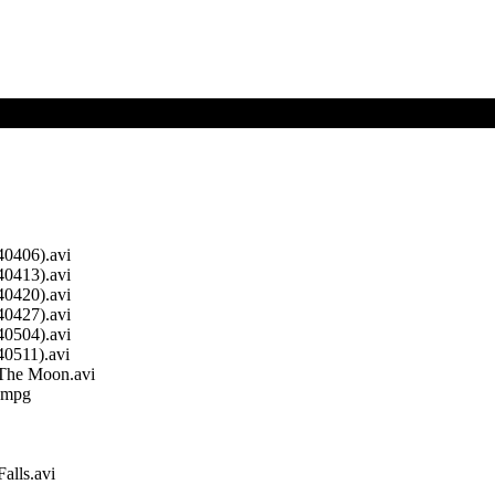
40406).avi
40413).avi
40420).avi
40427).avi
40504).avi
40511).avi
The Moon.avi
).mpg
alls.avi