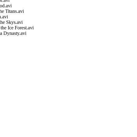
f.avi
od.avi
he Titans.avi
.avi
the Skys.avi
the Ice Forest.avi
a Dynasty.avi