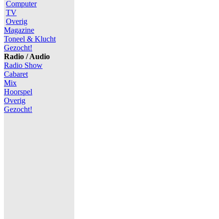
Computer
TV
Overig
Magazine
Toneel & Klucht
Gezocht!
Radio / Audio
Radio Show
Cabaret
Mix
Hoorspel
Overig
Gezocht!