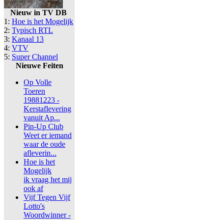
Nieuw in TV DB
1:
Hoe is het Mogelijk
2:
Typisch RTL
3:
Kanaal 13
4:
VTV
5:
Super Channel
Nieuwe Feiten
Op Volle
Toeren
19881223 -
Kerstaflevering
vanuit Ap...
Pin-Up Club
Weet er iemand
waar de oude
afleverin...
Hoe is het
Mogelijk
ik vraag het mij
ook af
Vijf Tegen Vijf
Lotto's
Woordwinner -