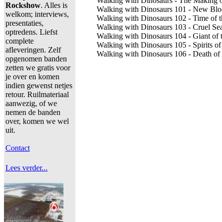
Walking with Dinosaurs - The Making o
Rockshow
. Alles is
Walking with Dinosaurs 101 - New Blo
welkom; interviews,
Walking with Dinosaurs 102 - Time of t
presentaties,
Walking with Dinosaurs 103 - Cruel Sea
optredens. Liefst
Walking with Dinosaurs 104 - Giant of 
complete
Walking with Dinosaurs 105 - Spirits of 
afleveringen. Zelf
Walking with Dinosaurs 106 - Death of 
opgenomen banden
zetten we gratis voor
je over en komen
indien gewenst netjes
retour. Ruilmateriaal
aanwezig, of we
nemen de banden
over, komen we wel
uit.
Contact
Lees verder...