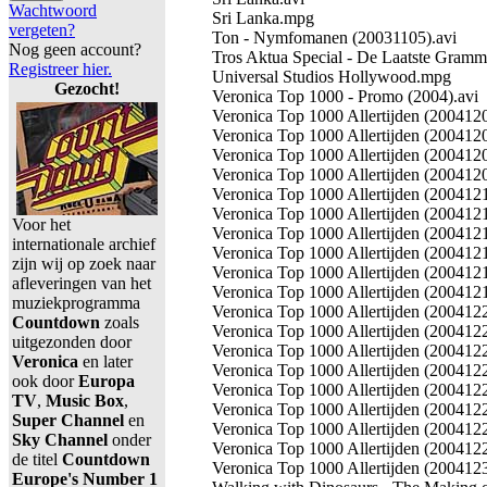
Wachtwoord
Sri Lanka.mpg
vergeten?
Ton - Nymfomanen (20031105).avi
Nog geen account?
Tros Aktua Special - De Laatste Gram
Registreer hier.
Universal Studios Hollywood.mpg
Gezocht!
Veronica Top 1000 - Promo (2004).avi
Veronica Top 1000 Allertijden (2004120
Veronica Top 1000 Allertijden (2004120
Veronica Top 1000 Allertijden (2004120
Veronica Top 1000 Allertijden (2004120
Veronica Top 1000 Allertijden (2004121
Veronica Top 1000 Allertijden (2004121
Voor het
Veronica Top 1000 Allertijden (2004121
internationale archief
Veronica Top 1000 Allertijden (2004121
zijn wij op zoek naar
Veronica Top 1000 Allertijden (2004121
afleveringen van het
Veronica Top 1000 Allertijden (2004121
muziekprogramma
Veronica Top 1000 Allertijden (2004122
Countdown
zoals
Veronica Top 1000 Allertijden (2004122
uitgezonden door
Veronica Top 1000 Allertijden (2004122
Veronica
en later
Veronica Top 1000 Allertijden (2004122
ook door
Europa
Veronica Top 1000 Allertijden (2004122
TV
,
Music Box
,
Veronica Top 1000 Allertijden (2004122
Super Channel
en
Veronica Top 1000 Allertijden (2004122
Sky Channel
onder
Veronica Top 1000 Allertijden (2004122
de titel
Countdown
Veronica Top 1000 Allertijden (2004123
Europe's Number 1