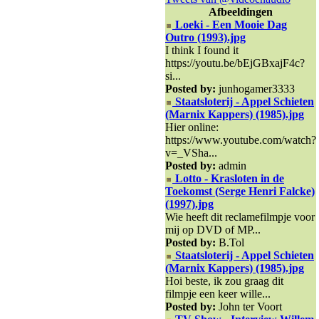
Afbeeldingen
Loeki - Een Mooie Dag
Outro (1993).jpg
I think I found it
https://youtu.be/bEjGBxajF4c?
si...
Posted by:
junhogamer3333
Staatsloterij - Appel Schieten
(Marnix Kappers) (1985).jpg
Hier online:
https://www.youtube.com/watch?
v=_VSha...
Posted by:
admin
Lotto - Krasloten in de
Toekomst (Serge Henri Falcke)
(1997).jpg
Wie heeft dit reclamefilmpje voor
mij op DVD of MP...
Posted by:
B.Tol
Staatsloterij - Appel Schieten
(Marnix Kappers) (1985).jpg
Hoi beste, ik zou graag dit
filmpje een keer wille...
Posted by:
John ter Voort