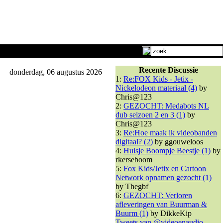
Recente Discussie
donderdag, 06 augustus 2026
1:
Re:FOX Kids - Jetix -
Nickelodeon materiaal (4)
by
Chris@123
2:
GEZOCHT: Medabots NL
dub seizoen 2 en 3 (1)
by
Chris@123
3:
Re:Hoe maak ik videobanden
digitaal? (2)
by ggouweloos
4:
Huisje Boompje Beestje (1)
by
rkerseboom
5:
Fox Kids/Jetix en Cartoon
Network opnamen gezocht (1)
by Thegbf
6:
GEZOCHT: Verloren
afleveringen van Buurman &
Buurm (1)
by DikkeKip
Tweets van @videoenaudio