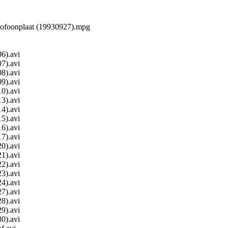
mofoonplaat (19930927).mpg
6).avi
7).avi
8).avi
9).avi
0).avi
3).avi
4).avi
5).avi
6).avi
7).avi
0).avi
1).avi
2).avi
3).avi
4).avi
7).avi
8).avi
9).avi
0).avi