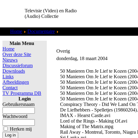
Televisie (Video) en Radio
(Audio) Collectie
Home
Documentaire
Overig
Main Menu
Home
Overig
Over deze Site
donderdag, 18 maart 2004
Nieuws
Discussieforum
Downloads
50 Manieren Om Je Lief te Kozen (200
Links
50 Manieren Om Je Lief te Kozen (200
Afbeeldingen
50 Manieren Om Je Lief te Kozen (200
Contact
50 Manieren Om Je Lief te Kozen (200
TV Programma DB
50 Manieren Om Je Lief te Kozen (200
Login
50 Manieren Om Je Lief te Kozen (200
Gebruikersnaam
Conspiracy Theory - Did We Land On 
De Liefhebbers - Spelletjes (19860204
IMAX - Hearst Castle.avi
Wachtwoord
Lord of the Rings - Making Of.avi
Making of The Matrix.mpg
Herken mij
Rail Away - Montreal, Toronto, Niagra F
Sri Lanka.avi