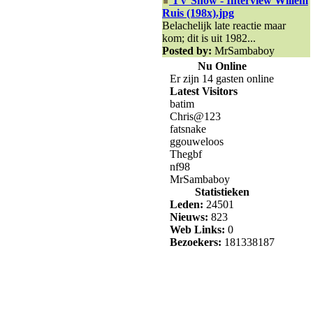
TV Show - Interview Willem
Ruis (198x).jpg
Belachelijk late reactie maar
kom; dit is uit 1982...
Posted by:
MrSambaboy
Nu Online
Er zijn 14 gasten online
Latest Visitors
batim
Chris@123
fatsnake
ggouweloos
Thegbf
nf98
MrSambaboy
Statistieken
Leden:
24501
Nieuws:
823
Web Links:
0
Bezoekers:
181338187