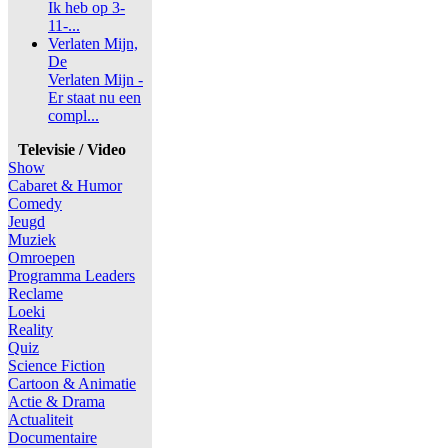
Ik heb op 3-
11-...
Verlaten Mijn,
De
Verlaten Mijn -
Er staat nu een
compl...
Televisie / Video
Show
Cabaret & Humor
Comedy
Jeugd
Muziek
Omroepen
Programma Leaders
Reclame
Loeki
Reality
Quiz
Science Fiction
Cartoon & Animatie
Actie & Drama
Actualiteit
Documentaire