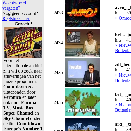
Wachtwoord
avro_-_
vergeten?
2433
hits = 3
Nog geen account?
> Omro
Registreer hier.
Gezocht!
brt_-_j
hits = 4
2434
> Nieuws
Buitenl
Voor het
zdf_heu
internationale archief
hits = 4
zijn wij op zoek naar
2435
> Nieuws
afleveringen van het
Buitenl
muziekprogramma
Countdown
zoals
uitgezonden door
brt_-_j
Veronica
en later
hits = 4
2436
ook door
Europa
> Nieuws
TV
,
Music Box
,
Buitenl
Super Channel
en
Sky Channel
onder
de titel
Countdown
ard_-_t
Europe's Number 1
hits = 3