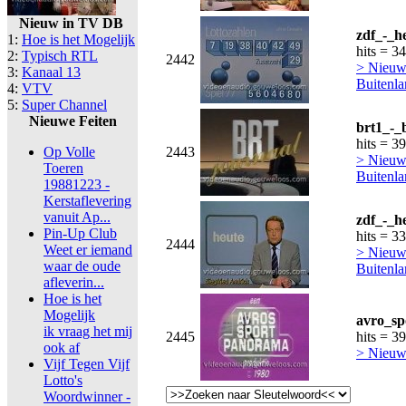
Nieuw in TV DB
zdf_-_he
1:
Hoe is het Mogelijk
hits = 3
2:
Typisch RTL
2442
> Nieuws
3:
Kanaal 13
Buitenl
4:
VTV
5:
Super Channel
Nieuwe Feiten
brt1_-_
hits = 3
Op Volle
2443
> Nieuws
Toeren
Buitenl
19881223 -
Kerstaflevering
vanuit Ap...
zdf_-_h
Pin-Up Club
hits = 3
2444
Weet er iemand
> Nieuws
waar de oude
Buitenl
afleverin...
Hoe is het
Mogelijk
avro_sp
ik vraag het mij
2445
hits = 3
ook af
> Nieuws
Vijf Tegen Vijf
Lotto's
Woordwinner -