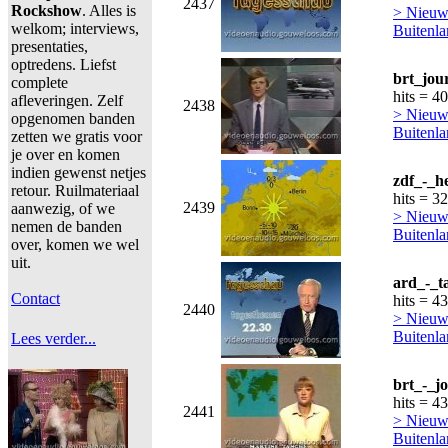
2437
Rockshow
. Alles is
> Nieuws
welkom; interviews,
Buitenl
presentaties,
optredens. Liefst
brt_jou
complete
hits = 4
afleveringen. Zelf
2438
> Nieuws
opgenomen banden
Buitenl
zetten we gratis voor
je over en komen
indien gewenst netjes
zdf_-_h
retour. Ruilmateriaal
hits = 3
2439
aanwezig, of we
> Nieuws
nemen de banden
Buitenl
over, komen we wel
uit.
ard_-_t
Contact
hits = 4
2440
> Nieuws
Buitenl
Lees verder...
brt_-_j
hits = 4
2441
> Nieuws
Buitenl