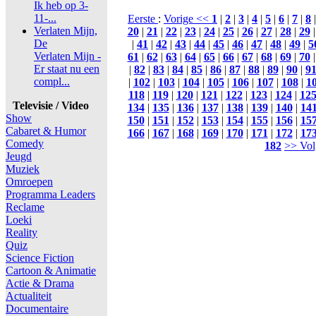
Ik heb op 3-
11-...
Eerste
:
Vorige <<
1
|
2
|
3
|
4
|
5
|
6
|
7
|
8
Verlaten Mijn,
20
|
21
|
22
|
23
|
24
|
25
|
26
|
27
|
28
|
29
De
|
41
|
42
|
43
|
44
|
45
|
46
|
47
|
48
|
49
|
5
Verlaten Mijn -
61
|
62
|
63
|
64
|
65
|
66
|
67
|
68
|
69
|
70
Er staat nu een
|
82
|
83
|
84
|
85
|
86
|
87
|
88
|
89
|
90
|
9
compl...
|
102
|
103
|
104
|
105
|
106
|
107
|
108
|
1
118
|
119
|
120
|
121
|
122
|
123
|
124
|
12
Televisie / Video
134
|
135
|
136
|
137
|
138
|
139
|
140
|
14
Show
150
|
151
|
152
|
153
|
154
|
155
|
156
|
15
Cabaret & Humor
166
|
167
|
168
|
169
|
170
|
171
|
172
|
17
Comedy
182
>> Vol
Jeugd
Muziek
Omroepen
Programma Leaders
Reclame
Loeki
Reality
Quiz
Science Fiction
Cartoon & Animatie
Actie & Drama
Actualiteit
Documentaire