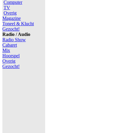
Computer
TV
Overig
Magazine
Toneel & Klucht
Gezocht!
Radio / Audio
Radio Show
Cabaret
Mix
Hoorspel
Overig
Gezocht!