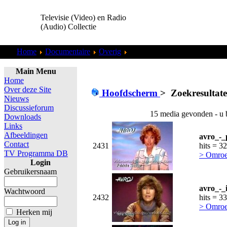
Televisie (Video) en Radio
(Audio) Collectie
Home
Documentaire
Overig
Zoekresultaten "
admin
"
Main Menu
Home
Over deze Site
Hoofdscherm
>
Zoekresultat
Nieuws
Discussieforum
15 media gevonden - u 
Downloads
Links
Afbeeldingen
avro_-_
Contact
2431
hits = 3
TV Programma DB
> Omro
Login
Gebruikersnaam
avro_-_
Wachtwoord
2432
hits = 3
> Omro
Herken mij