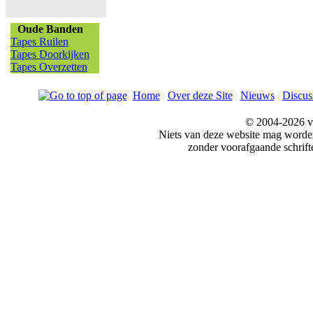
Oude Banden
Tapes Ruilen
Tapes Doorkijken
Tapes Overzetten
Home
|
Over deze Site
|
Nieuws
|
Discus
© 2004-2026 v
Niets van deze website mag word
zonder voorafgaande schrift