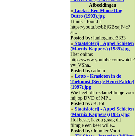
Afbeeldingen
Loeki - Een Mooie Dag
Outro (1993).jpg
I think I found it
https://youtu.be/bEjGBxajF4c?
si...
Posted by:
junhogamer3333
Staatsloterij - Appel Schieten
(Marnix Kappers) (1985).jpg
Hier online:
https://www.youtube.com/watch?
v=_VSha...
Posted by:
admin
Lotto - Krasloten in de
Toekomst (Serge Henri Falcke)
(1997).jpg
Wie heeft dit reclamefilmpje voor
mij op DVD of MP...
Posted by:
B.Tol
Staatsloterij - Appel Schieten
(Marnix Kappers) (1985).jpg
Hoi beste, ik zou graag dit
filmpje een keer wille...
Posted by:
John ter Voort