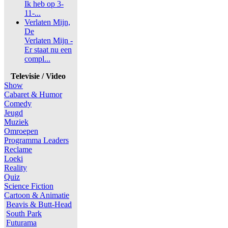
Ik heb op 3-
11-...
Verlaten Mijn,
De
Verlaten Mijn -
Er staat nu een
compl...
Televisie / Video
Show
Cabaret & Humor
Comedy
Jeugd
Muziek
Omroepen
Programma Leaders
Reclame
Loeki
Reality
Quiz
Science Fiction
Cartoon & Animatie
Beavis & Butt-Head
South Park
Futurama