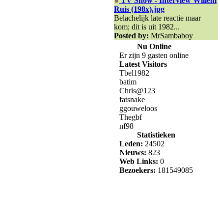
TV Show - Interview Willem
Ruis (198x).jpg
Belachelijk late reactie maar
kom; dit is uit 1982...
Posted by:
MrSambaboy
Nu Online
Er zijn 9 gasten online
Latest Visitors
Tbel1982
batim
Chris@123
fatsnake
ggouweloos
Thegbf
nf98
Statistieken
Leden:
24502
Nieuws:
823
Web Links:
0
Bezoekers:
181549085