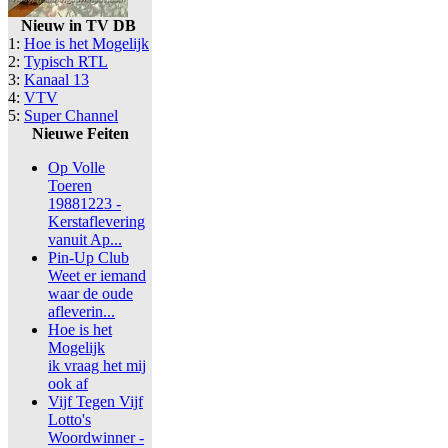
Nieuw in TV DB
1:
Hoe is het Mogelijk
2:
Typisch RTL
3:
Kanaal 13
4:
VTV
5:
Super Channel
Nieuwe Feiten
Op Volle
Toeren
19881223 -
Kerstaflevering
vanuit Ap...
Pin-Up Club
Weet er iemand
waar de oude
afleverin...
Hoe is het
Mogelijk
ik vraag het mij
ook af
Vijf Tegen Vijf
Lotto's
Woordwinner -