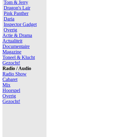
Tom & Jerry
Dragon's Lair
Pink Panther
Daria
Inspector Gadget
Overig
Actie & Drama
Actualiteit
Documentaire
Magazine
Toneel & Klucht
Gezocht!
Radio / Audio
Radio Show
Cabaret
Mix
Hoorspel
Overig
Gezocht!