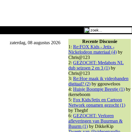
Recente Discussie
zaterdag, 08 augustus 2026
1:
Re:FOX Kids - Jetix -
Nickelodeon materiaal (4)
by
Chris@123
2:
GEZOCHT: Medabots NL
dub seizoen 2 en 3 (1)
by
Chris@123
3:
Re:Hoe maak ik videobanden
digitaal? (2)
by ggouweloos
4:
Huisje Boompje Beestje (1)
by
rkerseboom
5:
Fox Kids/Jetix en Cartoon
Network opnamen gezocht (1)
by Thegbf
6:
GEZOCHT: Verloren
afleveringen van Buurman &
Buurm (1)
by DikkeKip
Tweets van @videoenaudio