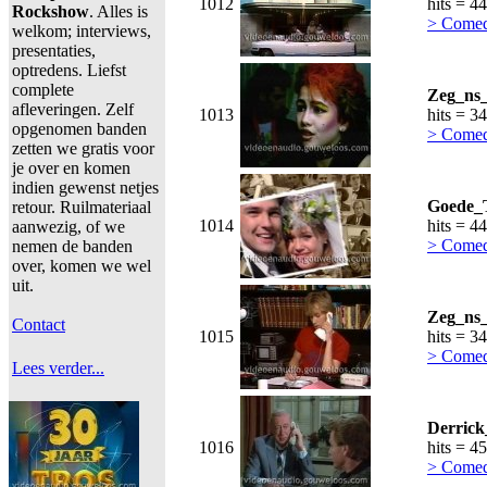
1012
hits = 4
Rockshow
. Alles is
> Comed
welkom; interviews,
presentaties,
optredens. Liefst
complete
Zeg_ns
afleveringen. Zelf
1013
hits = 3
opgenomen banden
> Comed
zetten we gratis voor
je over en komen
indien gewenst netjes
Goede_T
retour. Ruilmateriaal
1014
hits = 4
aanwezig, of we
> Comed
nemen de banden
over, komen we wel
uit.
Zeg_ns_
Contact
1015
hits = 3
> Comed
Lees verder...
Derrick
1016
hits = 4
> Comed