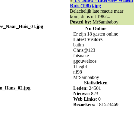
TV Show - Interview Willem
Ruis (198x).jpg
Belachelijk late reactie maar
kom; dit is uit 1982...
Posted by:
MrSambaboy
ee_Naar_Huis_01.jpg
Nu Online
Er zijn 18 gasten online
Latest Visitors
batim
Chris@123
fatsnake
ggouweloos
Thegbf
nf98
MrSambaboy
Statistieken
an_Hans_02.jpg
Leden:
24501
Nieuws:
823
Web Links:
0
Bezoekers:
181523469