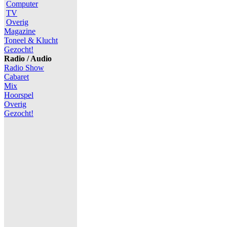
Computer
TV
Overig
Magazine
Toneel & Klucht
Gezocht!
Radio / Audio
Radio Show
Cabaret
Mix
Hoorspel
Overig
Gezocht!