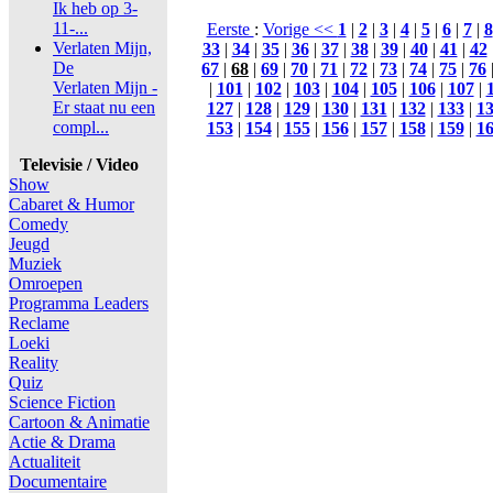
Ik heb op 3-
11-...
Eerste
:
Vorige <<
1
|
2
|
3
|
4
|
5
|
6
|
7
|
8
Verlaten Mijn,
33
|
34
|
35
|
36
|
37
|
38
|
39
|
40
|
41
|
42
De
67
|
68
|
69
|
70
|
71
|
72
|
73
|
74
|
75
|
76
Verlaten Mijn -
|
101
|
102
|
103
|
104
|
105
|
106
|
107
|
Er staat nu een
127
|
128
|
129
|
130
|
131
|
132
|
133
|
1
compl...
153
|
154
|
155
|
156
|
157
|
158
|
159
|
1
Televisie / Video
Show
Cabaret & Humor
Comedy
Jeugd
Muziek
Omroepen
Programma Leaders
Reclame
Loeki
Reality
Quiz
Science Fiction
Cartoon & Animatie
Actie & Drama
Actualiteit
Documentaire