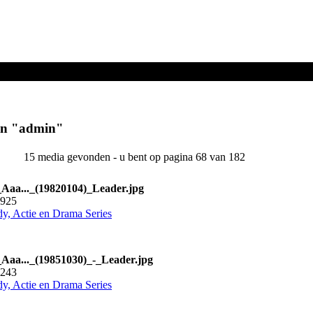
en "
admin
"
15 media gevonden - u bent op pagina 68 van 182
Aaa..._(19820104)_Leader.jpg
3925
y, Actie en Drama Series
Aaa..._(19851030)_-_Leader.jpg
4243
y, Actie en Drama Series