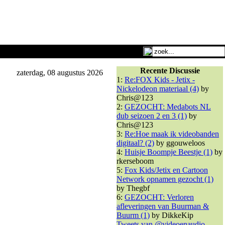
Recente Discussie
zaterdag, 08 augustus 2026
1:
Re:FOX Kids - Jetix -
Nickelodeon materiaal (4)
by
Chris@123
2:
GEZOCHT: Medabots NL
dub seizoen 2 en 3 (1)
by
Chris@123
3:
Re:Hoe maak ik videobanden
digitaal? (2)
by ggouweloos
4:
Huisje Boompje Beestje (1)
by
rkerseboom
5:
Fox Kids/Jetix en Cartoon
Network opnamen gezocht (1)
by Thegbf
6:
GEZOCHT: Verloren
afleveringen van Buurman &
Buurm (1)
by DikkeKip
Tweets van @videoenaudio