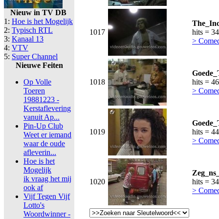
Nieuw in TV DB
1:
Hoe is het Mogelijk
The_Inc
2:
Typisch RTL
1017
hits = 3
3:
Kanaal 13
> Comed
4:
VTV
5:
Super Channel
Nieuwe Feiten
Goede_T
Op Volle
1018
hits = 4
Toeren
> Comed
19881223 -
Kerstaflevering
vanuit Ap...
Goede_T
Pin-Up Club
1019
hits = 4
Weet er iemand
> Comed
waar de oude
afleverin...
Hoe is het
Mogelijk
Zeg_ns
ik vraag het mij
1020
hits = 3
ook af
> Comed
Vijf Tegen Vijf
Lotto's
Woordwinner -