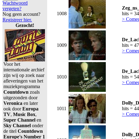
Wachtwoord
Zeg_ns_
vergeten?
1008
hits = 3
Nog geen account?
> Comed
Registreer hier.
Gezocht!
De_Lach
1009
hits = 4
> Comed
Voor het
internationale archief
De_Lach
zijn wij op zoek naar
1010
hits = 5
afleveringen van het
> Comed
muziekprogramma
Countdown
zoals
uitgezonden door
Dolly_D
Veronica
en later
1011
hits = 4
ook door
Europa
> Comed
TV
,
Music Box
,
Super Channel
en
Sky Channel
onder
de titel
Countdown
Dolly_D
Europe's Number 1