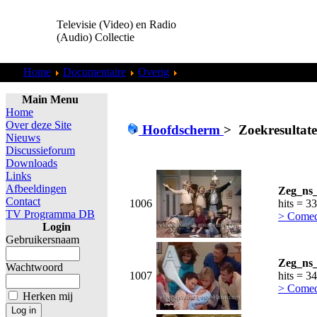
Televisie (Video) en Radio
(Audio) Collectie
Home
Documentaire
Overig
Zoekresultaten "
admin
"
Main Menu
Home
Over deze Site
Hoofdscherm
>
Zoekresultat
Nieuws
Discussieforum
Downloads
Links
Afbeeldingen
Zeg_ns_
Contact
1006
hits = 3
TV Programma DB
> Comed
Login
Gebruikersnaam
Zeg_ns_
Wachtwoord
1007
hits = 3
> Comed
Herken mij