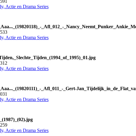
4591
y, Actie en Drama Series
_Aaa..._(19820118)_-_Afl_012_-_Nancy_Neemt_Punker_Ankie_M
4533
y, Actie en Drama Series
ijden,_Slechte_Tijden_(1994_of_1995)_01.jpg
4312
y, Actie en Drama Series
Aaa..._(19820111)_-_Afl_011_-_Gert-Jan_Tijdelijk_in_de_Flat_v
4031
y, Actie en Drama Series
_(1987)_(02).jpg
5259
y, Actie en Drama Series