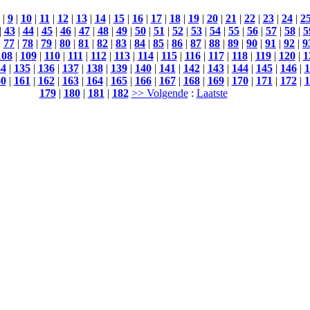
|
9
|
10
|
11
|
12
|
13
|
14
|
15
|
16
|
17
|
18
|
19
|
20
|
21
|
22
|
23
|
24
|
2
|
43
|
44
|
45
|
46
|
47
|
48
|
49
|
50
|
51
|
52
|
53
|
54
|
55
|
56
|
57
|
58
|
5
|
77
|
78
|
79
|
80
|
81
|
82
|
83
|
84
|
85
|
86
|
87
|
88
|
89
|
90
|
91
|
92
|
9
108
|
109
|
110
|
111
|
112
|
113
|
114
|
115
|
116
|
117
|
118
|
119
|
120
|
1
34
|
135
|
136
|
137
|
138
|
139
|
140
|
141
|
142
|
143
|
144
|
145
|
146
|
1
60
|
161
|
162
|
163
|
164
|
165
|
166
|
167
|
168
|
169
|
170
|
171
|
172
|
1
179
|
180
|
181
|
182
>> Volgende
:
Laatste