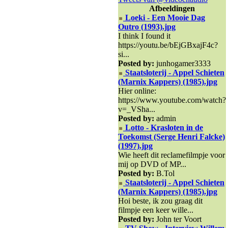
Afbeeldingen
Loeki - Een Mooie Dag
Outro (1993).jpg
I think I found it
https://youtu.be/bEjGBxajF4c?
si...
Posted by:
junhogamer3333
Staatsloterij - Appel Schieten
(Marnix Kappers) (1985).jpg
Hier online:
https://www.youtube.com/watch?
v=_VSha...
Posted by:
admin
Lotto - Krasloten in de
Toekomst (Serge Henri Falcke)
(1997).jpg
Wie heeft dit reclamefilmpje voor
mij op DVD of MP...
Posted by:
B.Tol
Staatsloterij - Appel Schieten
(Marnix Kappers) (1985).jpg
Hoi beste, ik zou graag dit
filmpje een keer wille...
Posted by:
John ter Voort