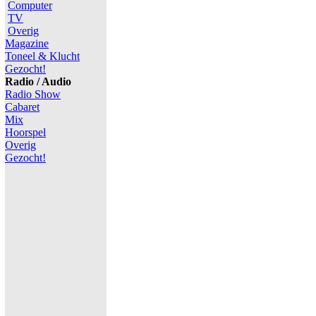
Computer
TV
Overig
Magazine
Toneel & Klucht
Gezocht!
Radio / Audio
Radio Show
Cabaret
Mix
Hoorspel
Overig
Gezocht!