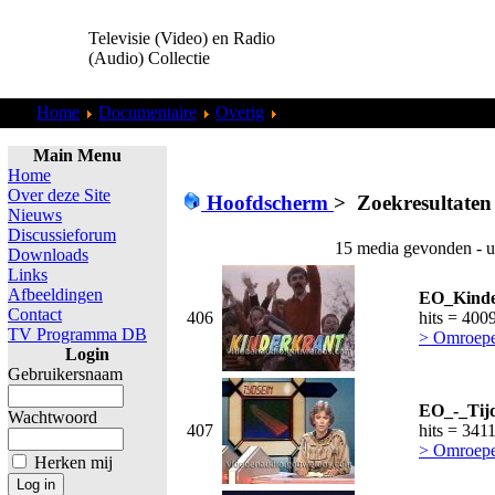
Televisie (Video) en Radio
(Audio) Collectie
Home
Documentaire
Overig
Zoekresultaten "
admin
"
Main Menu
Home
Over deze Site
Hoofdscherm
>
Zoekresultaten
Nieuws
Discussieforum
15 media gevonden - u
Downloads
Links
Afbeeldingen
EO_Kinder
Contact
406
hits = 400
TV Programma DB
> Omroepe
Login
Gebruikersnaam
EO_-_Tijd
Wachtwoord
407
hits = 341
> Omroepe
Herken mij