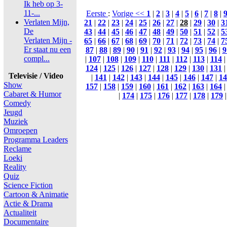
Ik heb op 3-
11-...
Eerste
:
Vorige <<
1
|
2
|
3
|
4
|
5
|
6
|
7
|
8
|
Verlaten Mijn,
21
|
22
|
23
|
24
|
25
|
26
|
27
|
28
|
29
|
30
|
3
De
43
|
44
|
45
|
46
|
47
|
48
|
49
|
50
|
51
|
52
|
5
Verlaten Mijn -
65
|
66
|
67
|
68
|
69
|
70
|
71
|
72
|
73
|
74
|
7
Er staat nu een
87
|
88
|
89
|
90
|
91
|
92
|
93
|
94
|
95
|
96
|
9
compl...
|
107
|
108
|
109
|
110
|
111
|
112
|
113
|
114
124
|
125
|
126
|
127
|
128
|
129
|
130
|
131
Televisie / Video
|
141
|
142
|
143
|
144
|
145
|
146
|
147
|
14
Show
157
|
158
|
159
|
160
|
161
|
162
|
163
|
164
Cabaret & Humor
|
174
|
175
|
176
|
177
|
178
|
179
Comedy
Jeugd
Muziek
Omroepen
Programma Leaders
Reclame
Loeki
Reality
Quiz
Science Fiction
Cartoon & Animatie
Actie & Drama
Actualiteit
Documentaire