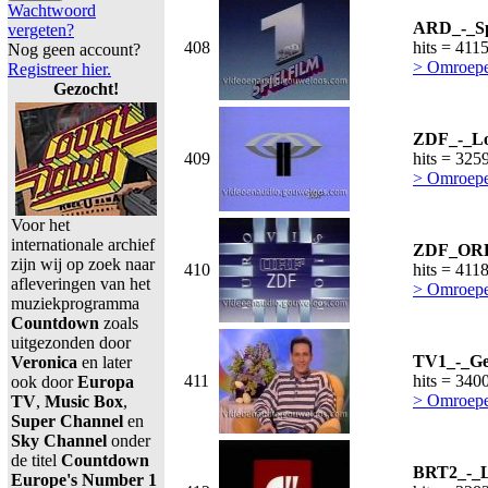
Wachtwoord
ARD_-_Spi
vergeten?
408
hits = 411
Nog geen account?
> Omroepe
Registreer hier.
Gezocht!
ZDF_-_Lo
409
hits = 325
> Omroepe
Voor het
internationale archief
ZDF_ORF_
zijn wij op zoek naar
410
hits = 411
afleveringen van het
> Omroepe
muziekprogramma
Countdown
zoals
uitgezonden door
TV1_-_Ger
Veronica
en later
411
hits = 340
ook door
Europa
> Omroepe
TV
,
Music Box
,
Super Channel
en
Sky Channel
onder
de titel
Countdown
BRT2_-_L
Europe's Number 1