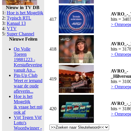
Nieuw in TV DB
1:
Hoe is het Mogelijk
AVRO_-_T
2:
Typisch RTL
417
hits = 340
3:
Kanaal 13
> Omroep
4:
VTV
5:
Super Channel
Nieuwe Feiten
AVRO_-_I
Op Volle
418
hits = 317
Toeren
> Omroep
19881223 -
Kerstaflevering
vanuit Ap...
AVRO_-
Pin-Up Club
_Hilvers
419
Weet er iemand
hits = 310
waar de oude
> Omroep
afleverin...
Hoe is het
Mogelijk
AVRO_-_S
ik vraag het mij
420
hits = 318
ook af
> Omroep
Vijf Tegen Vijf
Lotto's
Woordwinner -