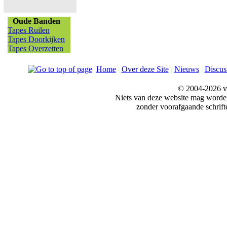
Oude Banden
Tapes Ruilen
Tapes Doorkijken
Tapes Overzetten
Home
|
Over deze Site
|
Nieuws
|
Discus
© 2004-2026 v
Niets van deze website mag word
zonder voorafgaande schrift