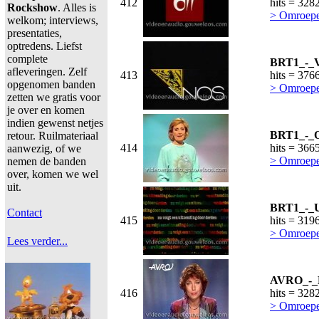
412
hits = 328
Rockshow
. Alles is
> Omroepe
welkom; interviews,
presentaties,
optredens. Liefst
complete
BRT1_-_V
afleveringen. Zelf
413
hits = 376
opgenomen banden
> Omroepe
zetten we gratis voor
je over en komen
indien gewenst netjes
BRT1_-_O
retour. Ruilmateriaal
414
hits = 366
aanwezig, of we
> Omroepe
nemen de banden
over, komen we wel
uit.
BRT1_-_U
Contact
415
hits = 319
> Omroepe
Lees verder...
AVRO_-_P
416
hits = 328
> Omroep