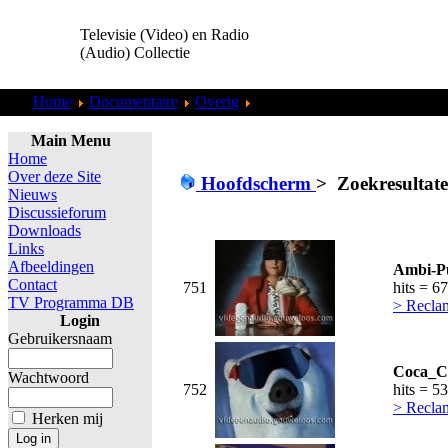
Televisie (Video) en Radio
(Audio) Collectie
Home
Documentaire
Overig
Zoekresultaten "
admin
"
Main Menu
Home
Over deze Site
Hoofdscherm
>
Zoekresultat
Nieuws
Discussieforum
Downloads
Links
Afbeeldingen
Ambi-Pu
Contact
751
hits = 6
TV Programma DB
> Recla
Login
Gebruikersnaam
Coca_Co
Wachtwoord
752
hits = 5
> Recla
Herken mij