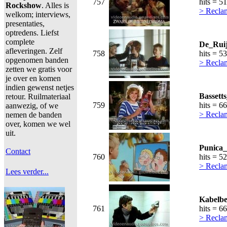
757
hits = 5
Rockshow
. Alles is
> Recla
welkom; interviews,
presentaties,
optredens. Liefst
complete
De_Ruij
afleveringen. Zelf
758
hits = 5
opgenomen banden
> Recla
zetten we gratis voor
je over en komen
indien gewenst netjes
Bassett
retour. Ruilmateriaal
759
hits = 6
aanwezig, of we
> Recla
nemen de banden
over, komen we wel
uit.
Punica_
Contact
760
hits = 5
> Recla
Lees verder...
Kabelbe
761
hits = 6
> Recla