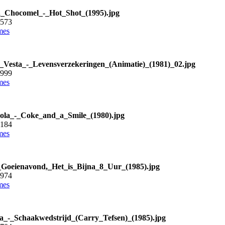
a_Chocomel_-_Hot_Shot_(1995).jpg
5573
mes
a_Vesta_-_Levensverzekeringen_(Animatie)_(1981)_02.jpg
2999
mes
la_-_Coke_and_a_Smile_(1980).jpg
4184
mes
Goeienavond,_Het_is_Bijna_8_Uur_(1985).jpg
0974
mes
_-_Schaakwedstrijd_(Carry_Tefsen)_(1985).jpg