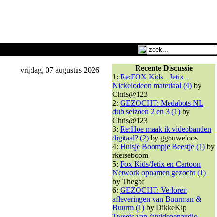
Recente Discussie
vrijdag, 07 augustus 2026
1:
Re:FOX Kids - Jetix -
Nickelodeon materiaal (4)
by
Chris@123
2:
GEZOCHT: Medabots NL
dub seizoen 2 en 3 (1)
by
Chris@123
3:
Re:Hoe maak ik videobanden
digitaal? (2)
by ggouweloos
4:
Huisje Boompje Beestje (1)
by
rkerseboom
5:
Fox Kids/Jetix en Cartoon
Network opnamen gezocht (1)
by Thegbf
6:
GEZOCHT: Verloren
afleveringen van Buurman &
Buurm (1)
by DikkeKip
Tweets van @videoenaudio