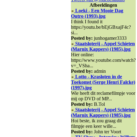
Afbeeldingen
Loeki - Een Mooie Dag
Outro (1993).jpg
I think I found it
https://youtu.be/bEjGBxajF4c?
si...
Posted by:
junhogamer3333
Staatsloterij - Appel Schieten
(Marnix Kappers) (1985).jpg
Hier online:
https://www.youtube.com/watch?
v=_VSha...
Posted by:
admin
Lotto - Krasloten in de
Toekomst (Serge Henri Falcke)
(1997).jpg
Wie heeft dit reclamefilmpje voor
mij op DVD of MP...
Posted by:
B.Tol
Staatsloterij - Appel Schieten
(Marnix Kappers) (1985).jpg
Hoi beste, ik zou graag dit
filmpje een keer wille...
Posted by:
John ter Voort