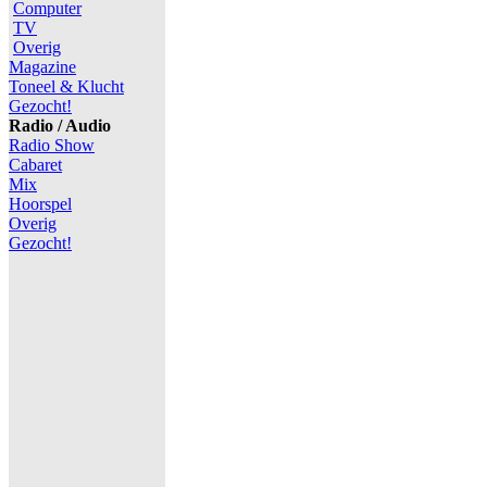
Computer
TV
Overig
Magazine
Toneel & Klucht
Gezocht!
Radio / Audio
Radio Show
Cabaret
Mix
Hoorspel
Overig
Gezocht!