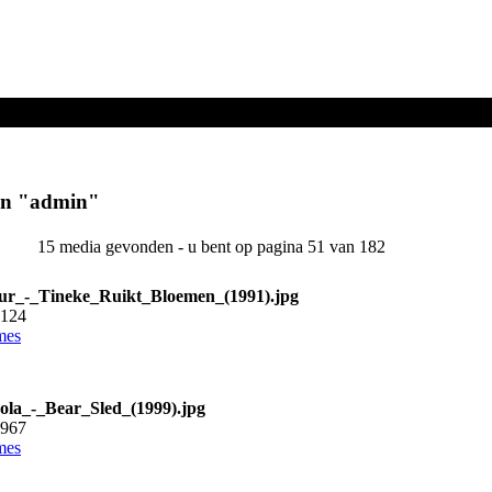
en "
admin
"
15 media gevonden - u bent op pagina 51 van 182
r_-_Tineke_Ruikt_Bloemen_(1991).jpg
7124
mes
la_-_Bear_Sled_(1999).jpg
3967
mes