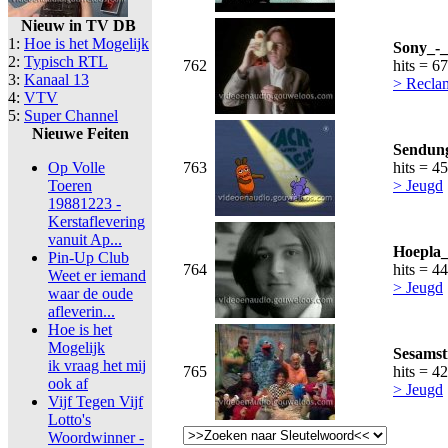
Nieuw in TV DB
1:
Hoe is het Mogelijk
Sony_-_
2:
Typisch RTL
762
hits = 6
3:
Kanaal 13
> Recla
4:
VTV
5:
Super Channel
Nieuwe Feiten
Sendung
Op Volle
763
hits = 4
Toeren
> Jeugd
19881223 -
Kerstaflevering
vanuit Ap...
Hoepla_
Pin-Up Club
764
hits = 4
Weet er iemand
> Jeugd
waar de oude
afleverin...
Hoe is het
Mogelijk
Sesamst
ik vraag het mij
765
hits = 4
ook af
> Jeugd
Vijf Tegen Vijf
Lotto's
Woordwinner -