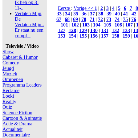
Ik heb op 3-
11-...
Eerste
:
Vorige <<
1
|
2
|
3
|
4
|
5
|
6
|
7
|
8
Verlaten Mijn,
33
|
34
|
35
|
36
|
37
|
38
|
39
|
40
|
41
|
42
De
67
|
68
|
69
|
70
|
71
|
72
|
73
|
74
|
75
|
76
Verlaten Mijn -
|
101
|
102
|
103
|
104
|
105
|
106
|
107
|
Er staat nu een
127
|
128
|
129
|
130
|
131
|
132
|
133
|
1
compl...
153
|
154
|
155
|
156
|
157
|
158
|
159
|
1
Televisie / Video
Show
Cabaret & Humor
Comedy
Jeugd
Muziek
Omroepen
Programma Leaders
Reclame
Loeki
Reality
Quiz
Science Fiction
Cartoon & Animatie
Actie & Drama
Actualiteit
Documentaire