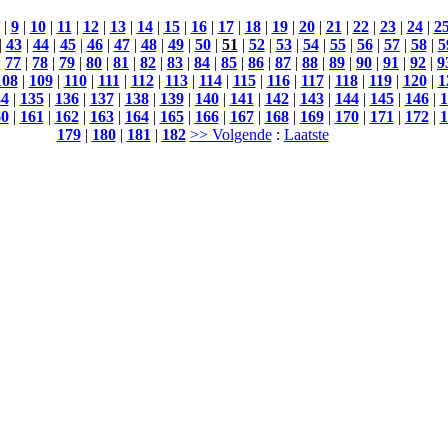
|
9
|
10
|
11
|
12
|
13
|
14
|
15
|
16
|
17
|
18
|
19
|
20
|
21
|
22
|
23
|
24
|
2
|
43
|
44
|
45
|
46
|
47
|
48
|
49
|
50
|
51
|
52
|
53
|
54
|
55
|
56
|
57
|
58
|
5
|
77
|
78
|
79
|
80
|
81
|
82
|
83
|
84
|
85
|
86
|
87
|
88
|
89
|
90
|
91
|
92
|
9
108
|
109
|
110
|
111
|
112
|
113
|
114
|
115
|
116
|
117
|
118
|
119
|
120
|
1
34
|
135
|
136
|
137
|
138
|
139
|
140
|
141
|
142
|
143
|
144
|
145
|
146
|
1
60
|
161
|
162
|
163
|
164
|
165
|
166
|
167
|
168
|
169
|
170
|
171
|
172
|
1
179
|
180
|
181
|
182
>> Volgende
:
Laatste