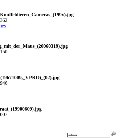
Knuffeldieren_Cameras_(199x).jpg
7362
mes
_mit_der_Maus_(20060319).jpg
5150
(19671009,_VPRO)_(02).jpg
4946
raat_(19900609).jpg
2007