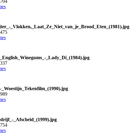
1704
mes
ter_-_Vlokken,_Laat_Ze_Niet_van_je_Brood_Eten_(1981).jpg
3475
mes
s_English_Winegums_-_Lady_Di_(1984).jpg
6337
mes
-_Woestijn_Tekenfilm_(1990).jpg
2989
mes
drijf_-_Afscheid_(1999).jpg
6754
mes