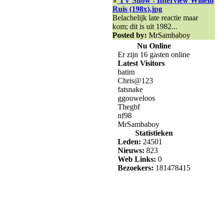
TV Show - Interview Willem
Ruis (198x).jpg
Belachelijk late reactie maar
kom; dit is uit 1982...
Posted by:
MrSambaboy
Nu Online
Er zijn 16 gasten online
Latest Visitors
batim
Chris@123
fatsnake
ggouweloos
Thegbf
nf98
MrSambaboy
Statistieken
Leden:
24501
Nieuws:
823
Web Links:
0
Bezoekers:
181478415