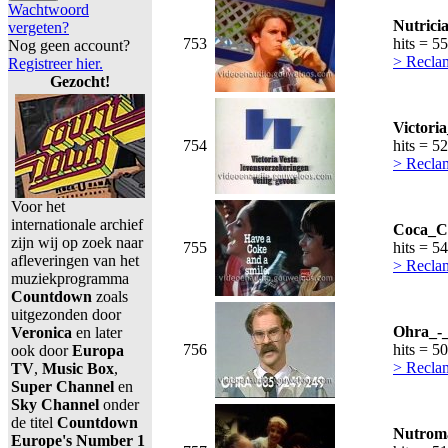
Wachtwoord
Nutrici
vergeten?
753
hits = 5
Nog geen account?
> Recla
Registreer hier.
Gezocht!
Victori
754
hits = 5
> Recla
Voor het
internationale archief
Coca_Co
zijn wij op zoek naar
755
hits = 5
afleveringen van het
> Recla
muziekprogramma
Countdown
zoals
uitgezonden door
Ohra_-_
Veronica
en later
756
hits = 5
ook door
Europa
> Recla
TV
,
Music Box
,
Super Channel
en
Sky Channel
onder
de titel
Countdown
Nutroma
Europe's Number 1