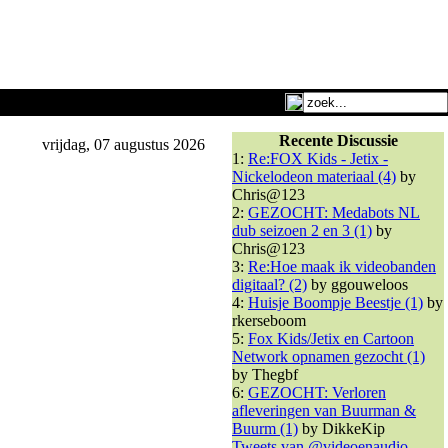
Recente Discussie
vrijdag, 07 augustus 2026
1:
Re:FOX Kids - Jetix -
Nickelodeon materiaal (4)
by
Chris@123
2:
GEZOCHT: Medabots NL
dub seizoen 2 en 3 (1)
by
Chris@123
3:
Re:Hoe maak ik videobanden
digitaal? (2)
by ggouweloos
4:
Huisje Boompje Beestje (1)
by
rkerseboom
5:
Fox Kids/Jetix en Cartoon
Network opnamen gezocht (1)
by Thegbf
6:
GEZOCHT: Verloren
afleveringen van Buurman &
Buurm (1)
by DikkeKip
Tweets van @videoenaudio