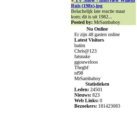
TV Show - Interview Willem
Ruis (198x).jpg
Belachelijk late reactie maar
kom; dit is uit 1982...
Posted by:
MrSambaboy
Nu Online
Er zijn 48 gasten online
Latest Visitors
batim
Chris@123
fatsnake
ggouweloos
Thegbf
nf98
MrSambaboy
Statistieken
Leden:
24501
Nieuws:
823
Web Links:
0
Bezoekers:
181423083