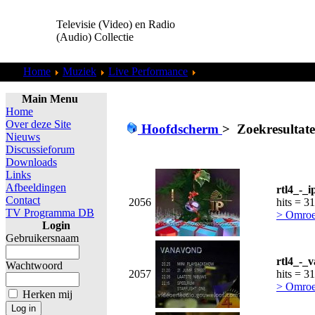
Televisie (Video) en Radio
(Audio) Collectie
Home
Muziek
Live Performance
Zoekresultaten "
admin
"
Main Menu
Home
Over deze Site
Hoofdscherm
>
Zoekresultat
Nieuws
Discussieforum
Downloads
Links
Afbeeldingen
rtl4_-_i
Contact
2056
hits = 3
TV Programma DB
> Omroe
Login
Gebruikersnaam
rtl4_-_
Wachtwoord
2057
hits = 3
> Omroe
Herken mij