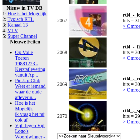
Nieuw in TV DB
1:
Hoe is het Mogelijk
rtl4_-_l
2:
Typisch RTL
2067
hits = 3
3:
Kanaal 13
> Omroe
4:
VTV
5:
Super Channel
Nieuwe Feiten
rtl4_-_f
Op Volle
2068
hits = 3
Toeren
> Omroe
19881223 -
Kerstaflevering
vanuit Ap...
rtl4_-_
Pin-Up Club
2069
hits = 3
Weet er iemand
> Omroe
waar de oude
afleverin...
Hoe is het
Mogelijk
rtl4_-_
ik vraag het mij
2070
hits = 2
ook af
> Omroe
Vijf Tegen Vijf
Lotto's
Woordwinner -