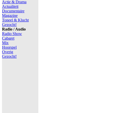
Actie & Drama
Actualiteit
Documentaire
Magazine
Toneel & Klucht
Gezocht!
Radio / Audio
Radio Show
Cabaret
Mix
Hoorspel
Overig
Gezocht!