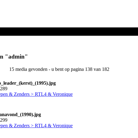
en "
admin
"
15 media gevonden - u bent op pagina 138 van 182
p_leader_(kerst)_(1995).jpg
1289
pen & Zenders > RTL4 & Veronique
vanavond_(1990).jpg
1299
pen & Zenders > RTL4 & Veronique