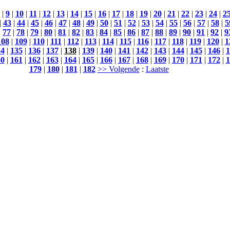
|
9
|
10
|
11
|
12
|
13
|
14
|
15
|
16
|
17
|
18
|
19
|
20
|
21
|
22
|
23
|
24
|
2
|
43
|
44
|
45
|
46
|
47
|
48
|
49
|
50
|
51
|
52
|
53
|
54
|
55
|
56
|
57
|
58
|
5
|
77
|
78
|
79
|
80
|
81
|
82
|
83
|
84
|
85
|
86
|
87
|
88
|
89
|
90
|
91
|
92
|
9
108
|
109
|
110
|
111
|
112
|
113
|
114
|
115
|
116
|
117
|
118
|
119
|
120
|
1
34
|
135
|
136
|
137
|
138
|
139
|
140
|
141
|
142
|
143
|
144
|
145
|
146
|
1
60
|
161
|
162
|
163
|
164
|
165
|
166
|
167
|
168
|
169
|
170
|
171
|
172
|
1
179
|
180
|
181
|
182
>> Volgende
:
Laatste