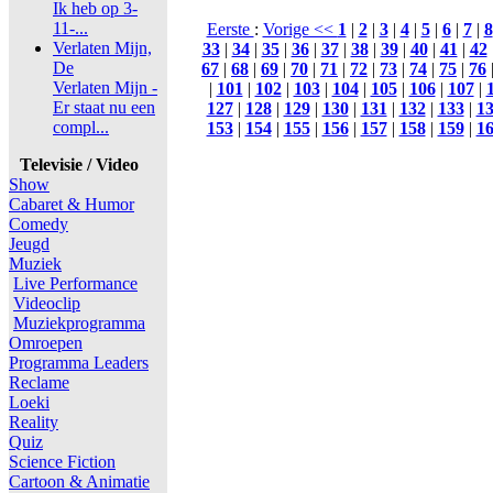
Ik heb op 3-
11-...
Eerste
:
Vorige <<
1
|
2
|
3
|
4
|
5
|
6
|
7
|
8
Verlaten Mijn,
33
|
34
|
35
|
36
|
37
|
38
|
39
|
40
|
41
|
42
De
67
|
68
|
69
|
70
|
71
|
72
|
73
|
74
|
75
|
76
Verlaten Mijn -
|
101
|
102
|
103
|
104
|
105
|
106
|
107
|
Er staat nu een
127
|
128
|
129
|
130
|
131
|
132
|
133
|
1
compl...
153
|
154
|
155
|
156
|
157
|
158
|
159
|
1
Televisie / Video
Show
Cabaret & Humor
Comedy
Jeugd
Muziek
Live Performance
Videoclip
Muziekprogramma
Omroepen
Programma Leaders
Reclame
Loeki
Reality
Quiz
Science Fiction
Cartoon & Animatie