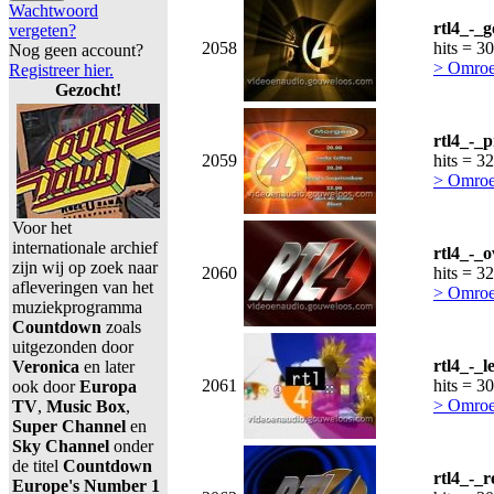
Wachtwoord
rtl4_-_
vergeten?
2058
hits = 3
Nog geen account?
> Omroe
Registreer hier.
Gezocht!
rtl4_-_
2059
hits = 3
> Omroe
Voor het
internationale archief
rtl4_-_
zijn wij op zoek naar
2060
hits = 3
afleveringen van het
> Omroe
muziekprogramma
Countdown
zoals
uitgezonden door
rtl4_-_l
Veronica
en later
2061
hits = 3
ook door
Europa
> Omroe
TV
,
Music Box
,
Super Channel
en
Sky Channel
onder
de titel
Countdown
rtl4_-_
Europe's Number 1