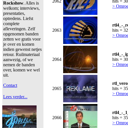
2062
hits = 3
Rockshow
. Alles is
> Omroe
welkom; interviews,
presentaties,
optredens. Liefst
complete
rtl4_-_
afleveringen. Zelf
2063
hits = 3
opgenomen banden
> Omroe
zetten we gratis voor
je over en komen
indien gewenst netjes
rtl4_-_i
retour. Ruilmateriaal
2064
hits = 3
aanwezig, of we
> Omroe
nemen de banden
over, komen we wel
uit.
rtl_ver
Contact
2065
hits = 3
> Omroe
Lees verder...
rtl4_-_
2066
hits = 3
> Omroe