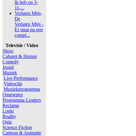
Ik heb op 3-
11-...
Verlaten Mijn,
De
Verlaten Mijn -
Er staat nu een
compl...
Televisie / Video
Show
Cabaret & Humor
Comedy
Jeugd
Muziek
Live Performance
Videoclip
Muziekprogramma
Omroepen
Programma Leaders
Reclame
Loeki
Reality
Quiz
Science Fiction
Cartoon & Animatie