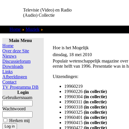
Televisie (Video) en Radio
(Audio) Collectie
Home
Muziek
Live Performance
Main Menu
Home
Hoe is het Mogelijk
Over deze Site
dinsdag, 18 mei 2010
Nieuws
Populair wetenschappelijk magazine over 
Discussieforum
eerste helft van 1996. Presentatie was in
Downloads
Links
Uitzendingen:
Afbeeldingen
Contact
19960219
TV Programma DB
19960226
(in collectie)
Login
19960304
(in collectie)
Gebruikersnaam
19960311
(in collectie)
19960318
(in collectie)
Wachtwoord
19960325
(in collectie)
19960401
(in collectie)
Herken mij
19960415
(in collectie)
19960422
(in collectie)