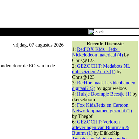
Recente Discussie
vrijdag, 07 augustus 2026
1:
Re:FOX Kids - Jetix -
Nickelodeon materiaal (4)
by
Chris@123
ezonden door de EO van in de
2:
GEZOCHT: Medabots NL
dub seizoen 2 en 3 (1)
by
Chris@123
3:
Re:Hoe maak ik videobanden
digitaal? (2)
by ggouweloos
4:
Huisje Boompje Beestje (1)
by
rkerseboom
5:
Fox Kids/Jetix en Cartoon
Network opnamen gezocht (1)
by Thegbf
6:
GEZOCHT: Verloren
afleveringen van Buurman &
Buurm (1)
by DikkeKip
Tweets van @videoenaudio