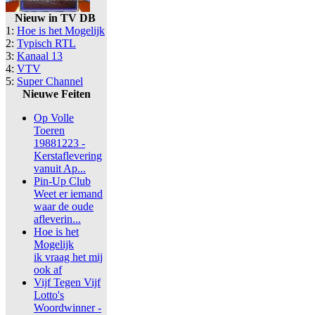
Nieuw in TV DB
1:
Hoe is het Mogelijk
2:
Typisch RTL
3:
Kanaal 13
4:
VTV
5:
Super Channel
Nieuwe Feiten
Op Volle
Toeren
19881223 -
Kerstaflevering
vanuit Ap...
Pin-Up Club
Weet er iemand
waar de oude
afleverin...
Hoe is het
Mogelijk
ik vraag het mij
ook af
Vijf Tegen Vijf
Lotto's
Woordwinner -