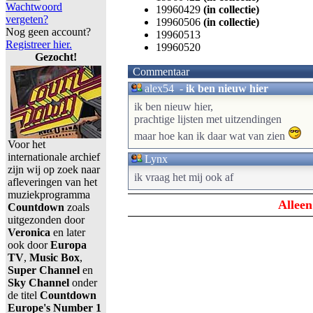
Wachtwoord
19960429
(in collectie)
vergeten?
19960506
(in collectie)
Nog geen account?
19960513
Registreer hier.
19960520
Gezocht!
Commentaar
alex54
-
ik ben nieuw hier
ik ben nieuw hier,
prachtige lijsten met uitzendingen
maar hoe kan ik daar wat van zien
Voor het
internationale archief
Lynx
zijn wij op zoek naar
ik vraag het mij ook af
afleveringen van het
muziekprogramma
Alleen
Countdown
zoals
uitgezonden door
Veronica
en later
ook door
Europa
TV
,
Music Box
,
Super Channel
en
Sky Channel
onder
de titel
Countdown
Europe's Number 1