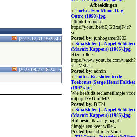
Afbeeldingen
Loeki - Een Mooie Dag
Outro (1993).jpg
I think I found it
https://youtu.be/bEjGBxajF4c?
si...
Posted by:
junhogamer3333
|
2013-12-31 15:28:43
Staatsloterij - Appel Schieten
(Marnix Kappers) (1985).jpg
Hier online:
https://www.youtube.com/watch?
v=_VSha...
|
2023-08-23 18:24:16
Posted by:
admin
Lotto - Krasloten in de
Toekomst (Serge Henri Falcke)
(1997).jpg
Wie heeft dit reclamefilmpje voor
mij op DVD of MP...
Posted by:
B.Tol
Staatsloterij - Appel Schieten
(Marnix Kappers) (1985).jpg
Hoi beste, ik zou graag dit
filmpje een keer wille...
Posted by:
John ter Voort