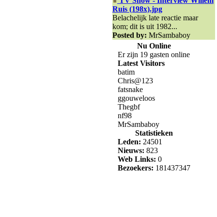
TV Show - Interview Willem
Ruis (198x).jpg
Belachelijk late reactie maar
kom; dit is uit 1982...
Posted by:
MrSambaboy
Nu Online
Er zijn 19 gasten online
Latest Visitors
batim
Chris@123
fatsnake
ggouweloos
Thegbf
nf98
MrSambaboy
Statistieken
Leden:
24501
Nieuws:
823
Web Links:
0
Bezoekers:
181437347