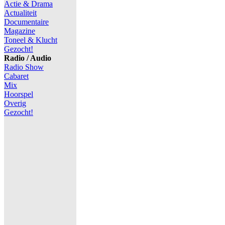
Actie & Drama
Actualiteit
Documentaire
Magazine
Toneel & Klucht
Gezocht!
Radio / Audio
Radio Show
Cabaret
Mix
Hoorspel
Overig
Gezocht!