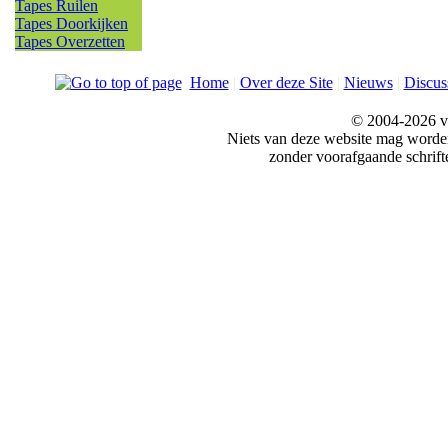
Tapes Ruilen
Tapes Doorkijken
Tapes Overzetten
Home
|
Over deze Site
|
Nieuws
|
Discus
© 2004-2026 v
Niets van deze website mag word
zonder voorafgaande schrift