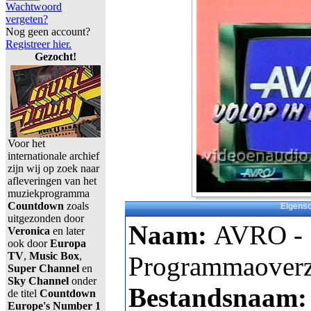
Wachtwoord
vergeten?
Nog geen account?
Registreer hier.
Gezocht!
Voor het
internationale archief
zijn wij op zoek naar
afleveringen van het
muziekprogramma
Countdown
zoals
Eigens
uitgezonden door
Naam:
AVRO -
Veronica
en later
ook door
Europa
TV
,
Music Box
,
Programmaoverzi
Super Channel
en
Sky Channel
onder
Bestandsnaam
de titel
Countdown
Europe's Number 1