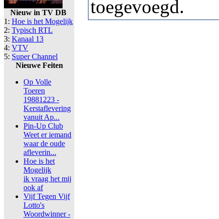
toegevoegd.
Nieuw in TV DB
1:
Hoe is het Mogelijk
2:
Typisch RTL
3:
Kanaal 13
4:
VTV
5:
Super Channel
Nieuwe Feiten
Op Volle
Toeren
19881223 -
Kerstaflevering
vanuit Ap...
Pin-Up Club
Weet er iemand
waar de oude
afleverin...
Hoe is het
Mogelijk
ik vraag het mij
ook af
Vijf Tegen Vijf
Lotto's
Woordwinner -