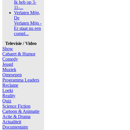
Ik heb op 3-
11-...
Verlaten Mijn,
De
Verlaten Mijn -
Er staat nu een
compl...
Televisie / Video
Show
Cabaret & Humor
Comedy
Jeugd
Muziek
Omroepen
Programma Leaders
Reclame
Loeki
Reality
Quiz
Science Fiction
Cartoon & Animatie
Actie & Drama
Actualiteit
Documentaire