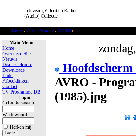
Televisie (Video) en Radio
(Audio) Collectie
Home
Afbeeldingen
AVRO
AVRO - Programmaoverzicht (1
Main Menu
zondag,
Home
Over deze Site
Nieuws
Hoofdscherm
Discussieforum
Downloads
Links
AVRO - Progra
Afbeeldingen
Contact
TV Programma DB
(1985).jpg
Login
Gebruikersnaam
Wachtwoord
Herken mij