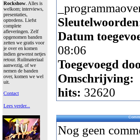
Rockshow
. Alles is
_programmaover
welkom; interviews,
presentaties,
Sleutelwoorden
optredens. Liefst
complete
afleveringen. Zelf
Datum toegevo
opgenomen banden
zetten we gratis voor
08:06
je over en komen
indien gewenst netjes
retour. Ruilmateriaal
Toegevoegd do
aanwezig, of we
nemen de banden
Omschrijving:
over, komen we wel
uit.
hits:
32620
Contact
Lees verder...
Comme
Nog geen comme