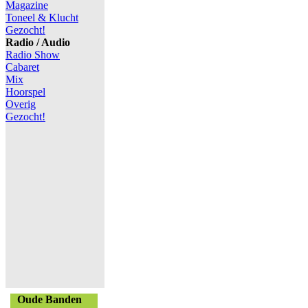
Magazine
Toneel & Klucht
Gezocht!
Radio / Audio
Radio Show
Cabaret
Mix
Hoorspel
Overig
Gezocht!
Oude Banden