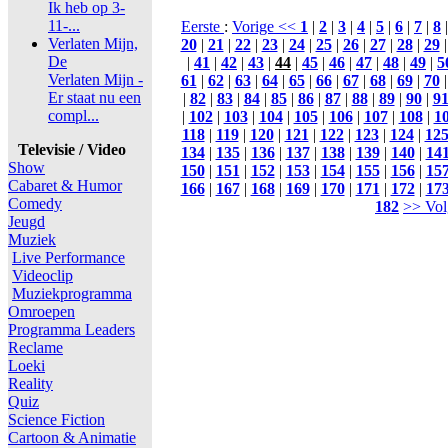
Ik heb op 3-
11-...
Eerste
:
Vorige <<
1
|
2
|
3
|
4
|
5
|
6
|
7
|
8
Verlaten Mijn,
20
|
21
|
22
|
23
|
24
|
25
|
26
|
27
|
28
|
29
De
|
41
|
42
|
43
|
44
|
45
|
46
|
47
|
48
|
49
|
5
Verlaten Mijn -
61
|
62
|
63
|
64
|
65
|
66
|
67
|
68
|
69
|
70
Er staat nu een
|
82
|
83
|
84
|
85
|
86
|
87
|
88
|
89
|
90
|
9
compl...
|
102
|
103
|
104
|
105
|
106
|
107
|
108
|
1
118
|
119
|
120
|
121
|
122
|
123
|
124
|
12
Televisie / Video
134
|
135
|
136
|
137
|
138
|
139
|
140
|
14
Show
150
|
151
|
152
|
153
|
154
|
155
|
156
|
15
Cabaret & Humor
166
|
167
|
168
|
169
|
170
|
171
|
172
|
17
Comedy
182
>> Vol
Jeugd
Muziek
Live Performance
Videoclip
Muziekprogramma
Omroepen
Programma Leaders
Reclame
Loeki
Reality
Quiz
Science Fiction
Cartoon & Animatie