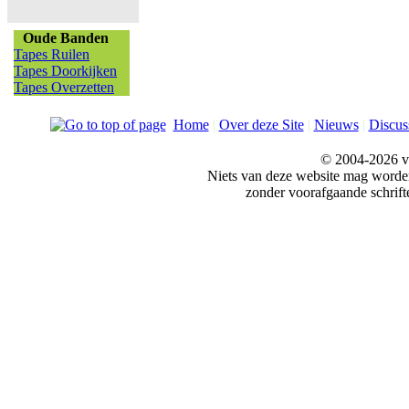
Oude Banden
Tapes Ruilen
Tapes Doorkijken
Tapes Overzetten
Home
|
Over deze Site
|
Nieuws
|
Discus
© 2004-2026 v
Niets van deze website mag word
zonder voorafgaande schrift