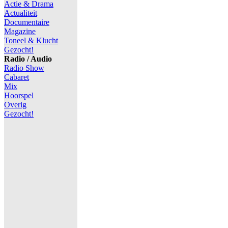
Actie & Drama
Actualiteit
Documentaire
Magazine
Toneel & Klucht
Gezocht!
Radio / Audio
Radio Show
Cabaret
Mix
Hoorspel
Overig
Gezocht!