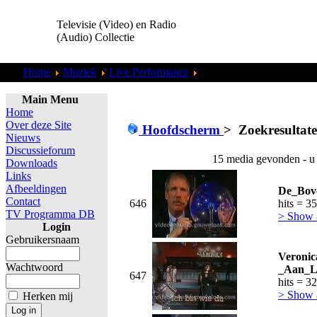
Televisie (Video) en Radio
(Audio) Collectie
Home
Muziek
Live Performance
Zoekresultaten "
admin
"
Main Menu
Home
Over deze Site
Hoofdscherm
>
Zoekresultat
Nieuws
Discussieforum
15 media gevonden - u
Downloads
Links
Afbeeldingen
De_Bov
Contact
646
hits = 3
TV Programma DB
> Show
Login
Gebruikersnaam
Veroni
Wachtwoord
_Aan_L
647
hits = 3
> Show
Herken mij