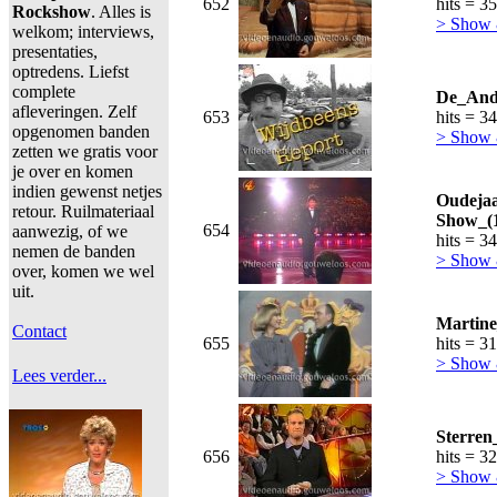
652
hits = 3
Rockshow
. Alles is
> Show
welkom; interviews,
presentaties,
optredens. Liefst
complete
De_And
afleveringen. Zelf
653
hits = 3
opgenomen banden
> Show
zetten we gratis voor
je over en komen
indien gewenst netjes
Oudejaa
retour. Ruilmateriaal
Show_(1
654
aanwezig, of we
hits = 3
nemen de banden
> Show
over, komen we wel
uit.
Martine
Contact
655
hits = 3
> Show
Lees verder...
Sterren
656
hits = 3
> Show