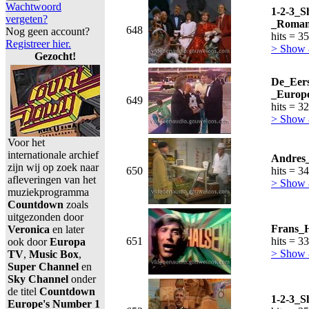
Wachtwoord
1-2-3_S
vergeten?
_Romant
648
Nog geen account?
hits = 3
Registreer hier.
> Show
Gezocht!
De_Eers
_Europ
649
hits = 3
> Show
Voor het
internationale archief
Andres
zijn wij op zoek naar
650
hits = 3
afleveringen van het
> Show
muziekprogramma
Countdown
zoals
uitgezonden door
Frans_
Veronica
en later
651
hits = 3
ook door
Europa
> Show
TV
,
Music Box
,
Super Channel
en
Sky Channel
onder
de titel
Countdown
1-2-3_S
Europe's Number 1