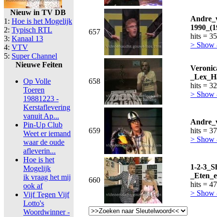
Nieuw in TV DB
Andre_
1:
Hoe is het Mogelijk
1990_(1
2:
Typisch RTL
657
hits = 3
3:
Kanaal 13
> Show
4:
VTV
5:
Super Channel
Nieuwe Feiten
Veroni
_Lex_Ha
Op Volle
658
hits = 3
Toeren
> Show
19881223 -
Kerstaflevering
vanuit Ap...
Andre_
Pin-Up Club
659
hits = 3
Weet er iemand
> Show
waar de oude
afleverin...
Hoe is het
1-2-3_S
Mogelijk
_Eten_e
ik vraag het mij
660
hits = 4
ook af
> Show
Vijf Tegen Vijf
Lotto's
Woordwinner -