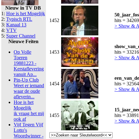
Nieuw in TV DB
1:
Hoe is het Mogelijk
50_jaar_fo
2:
Typisch RTL
1452
hits = 34269
3:
Kanaal 13
> Show & 
4:
VTV
5:
Super Channel
Nieuwe Feiten
show_van_d
Op Volle
1453
hits = 33216
Toeren
> Show & 
19881223 -
Kerstaflevering
vanuit Ap...
een_van_de
Pin-Up Club
1454
hits = 32564
Weet er iemand
> Show & 
waar de oude
afleverin...
Hoe is het
Mogelijk
15_jaar_ne
ik vraag het mij
1455
hits = 33891
ook af
> Show & 
Vijf Tegen Vijf
Lotto's
Woordwinner -