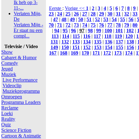
Ik heb op 3-
11-...
Eerste
:
Vorige <<
1
|
2
|
3
|
4
|
5
|
6
|
7
|
8
|
9
|
Verlaten Mijn,
23
|
24
|
25
|
26
|
27
|
28
|
29
|
30
|
31
|
32
|
33
De
|
47
|
48
|
49
|
50
|
51
|
52
|
53
|
54
|
55
|
56
|
Verlaten Mijn -
70
|
71
|
72
|
73
|
74
|
75
|
76
|
77
|
78
|
79
|
80
Er staat nu een
|
94
|
95
|
96
|
97
|
98
|
99
|
100
|
101
|
102
|
compl...
113
|
114
|
115
|
116
|
117
|
118
|
119
|
120
|
1
131
|
132
|
133
|
134
|
135
|
136
|
137
|
138
|
Televisie / Video
149
|
150
|
151
|
152
|
153
|
154
|
155
|
156
|
Show
167
|
168
|
169
|
170
|
171
|
172
|
173
|
174
|
1
Cabaret & Humor
Comedy
Jeugd
Muziek
Live Performance
Videoclip
Muziekprogramma
Omroepen
Programma Leaders
Reclame
Loeki
Reality
Quiz
Science Fiction
Cartoon & Animatie