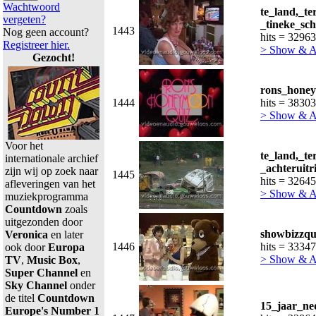
Wachtwoord
te_land,_t
vergeten?
_tineke_sch
1443
Nog geen account?
hits = 32963
Registreer hier.
> Show & 
Gezocht!
rons_honey
1444
hits = 38303
> Show & 
Voor het
te_land,_te
internationale archief
_achteruitr
zijn wij op zoek naar
1445
hits = 32645
afleveringen van het
> Show & 
muziekprogramma
Countdown
zoals
uitgezonden door
showbizzqu
Veronica
en later
1446
hits = 33347
ook door
Europa
> Show & 
TV
,
Music Box
,
Super Channel
en
Sky Channel
onder
de titel
Countdown
15_jaar_ne
Europe's Number 1