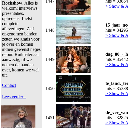
1447
hits = 33864
Rockshow
. Alles is
> Show & 
welkom; interviews,
presentaties,
optredens. Liefst
complete
15_jaar_ne
afleveringen. Zelf
1448
hits = 34295
opgenomen banden
> Show & 
zetten we gratis voor
je over en komen
indien gewenst netjes
dag_80_-_h
retour. Ruilmateriaal
1449
hits = 35442
aanwezig, of we
> Show & 
nemen de banden
over, komen we wel
uit.
te_land,_t
Contact
1450
hits = 35338
> Show & 
Lees verder...
de_ver_van
1451
hits = 32825
> Show & 