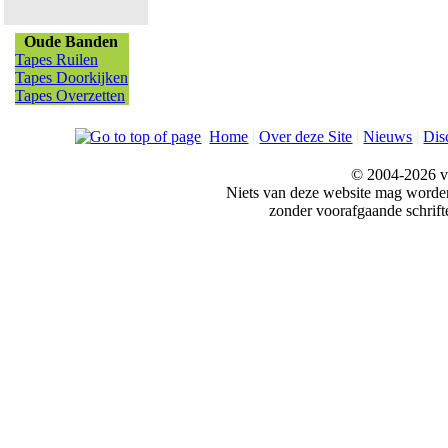
Oude Banden
Tapes Ruilen
Tapes Doorkijken
Tapes Overzetten
Home
|
Over deze Site
|
Nieuws
|
Dis
© 2004-2026 v
Niets van deze website mag word
zonder voorafgaande schrift