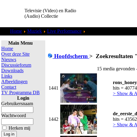
Televisie (Video) en Radio
(Audio) Collectie
Home
Muziek
Live Performance
Zoekresultaten "
admin
"
Main Menu
Home
Over deze Site
Hoofdscherm
>
Zoekresultaten 
Nieuws
Discussieforum
15 media gevonden -
Downloads
Links
Afbeeldingen
rons_honey
Contact
1441
hits = 40774
TV Programma DB
> Show & 
Login
Gebruikersnaam
de_eerste_d
Wachtwoord
1442
hits = 43562
> Show & 
Herken mij