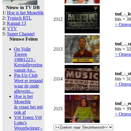
Nieuw in TV DB
1:
Hoe is het Mogelijk
tmf_-_l
2:
Typisch RTL
2112
hits = 3
3:
Kanaal 13
> Omroe
4:
VTV
5:
Super Channel
Nieuwe Feiten
tmf_-_s
Op Volle
2113
hits = 3
Toeren
> Omroe
19881223 -
Kerstaflevering
vanuit Ap...
tmf_-_st
Pin-Up Club
2114
hits = 3
Weet er iemand
> Omroe
waar de oude
afleverin...
Hoe is het
Mogelijk
tmf_-_e
ik vraag het mij
2115
hits = 3
ook af
> Omroe
Vijf Tegen Vijf
Lotto's
Woordwinner -