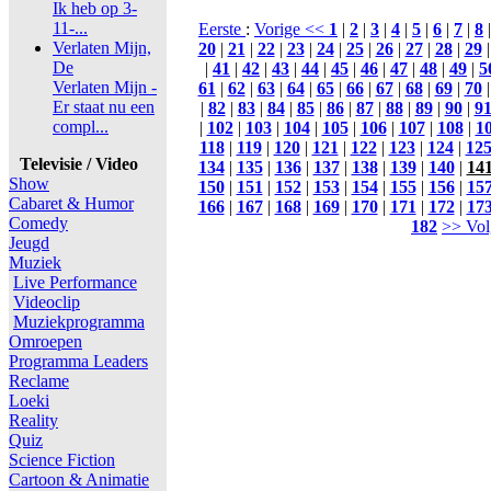
Ik heb op 3-
11-...
Eerste
:
Vorige <<
1
|
2
|
3
|
4
|
5
|
6
|
7
|
8
Verlaten Mijn,
20
|
21
|
22
|
23
|
24
|
25
|
26
|
27
|
28
|
29
De
|
41
|
42
|
43
|
44
|
45
|
46
|
47
|
48
|
49
|
5
Verlaten Mijn -
61
|
62
|
63
|
64
|
65
|
66
|
67
|
68
|
69
|
70
Er staat nu een
|
82
|
83
|
84
|
85
|
86
|
87
|
88
|
89
|
90
|
9
compl...
|
102
|
103
|
104
|
105
|
106
|
107
|
108
|
1
118
|
119
|
120
|
121
|
122
|
123
|
124
|
12
Televisie / Video
134
|
135
|
136
|
137
|
138
|
139
|
140
|
14
Show
150
|
151
|
152
|
153
|
154
|
155
|
156
|
15
Cabaret & Humor
166
|
167
|
168
|
169
|
170
|
171
|
172
|
17
Comedy
182
>> Vol
Jeugd
Muziek
Live Performance
Videoclip
Muziekprogramma
Omroepen
Programma Leaders
Reclame
Loeki
Reality
Quiz
Science Fiction
Cartoon & Animatie