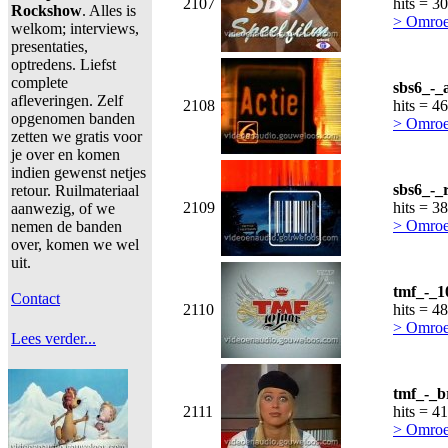
2107
hits = 3
Rockshow
. Alles is
> Omroe
welkom; interviews,
presentaties,
optredens. Liefst
complete
sbs6_-_
afleveringen. Zelf
2108
hits = 4
opgenomen banden
> Omroe
zetten we gratis voor
je over en komen
indien gewenst netjes
sbs6_-_
retour. Ruilmateriaal
2109
hits = 3
aanwezig, of we
> Omroe
nemen de banden
over, komen we wel
uit.
tmf_-_1
Contact
2110
hits = 4
> Omroe
Lees verder...
tmf_-_b
2111
hits = 4
> Omroe