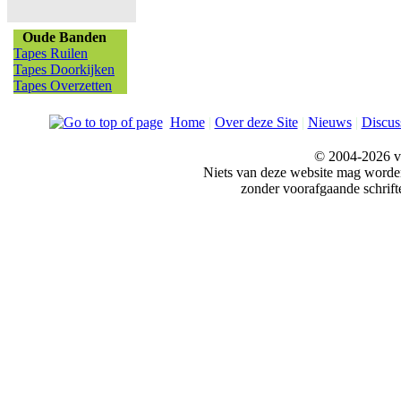
Oude Banden
Tapes Ruilen
Tapes Doorkijken
Tapes Overzetten
Home
|
Over deze Site
|
Nieuws
|
Discus
© 2004-2026 v
Niets van deze website mag word
zonder voorafgaande schrift