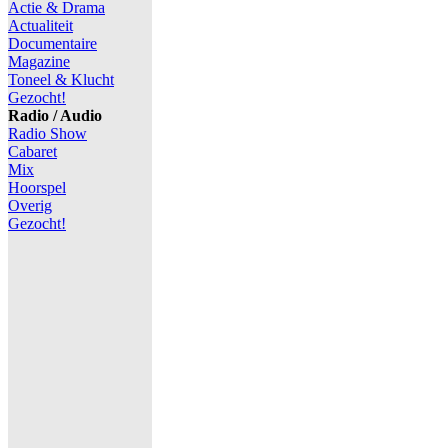
Actie & Drama
Actualiteit
Documentaire
Magazine
Toneel & Klucht
Gezocht!
Radio / Audio
Radio Show
Cabaret
Mix
Hoorspel
Overig
Gezocht!