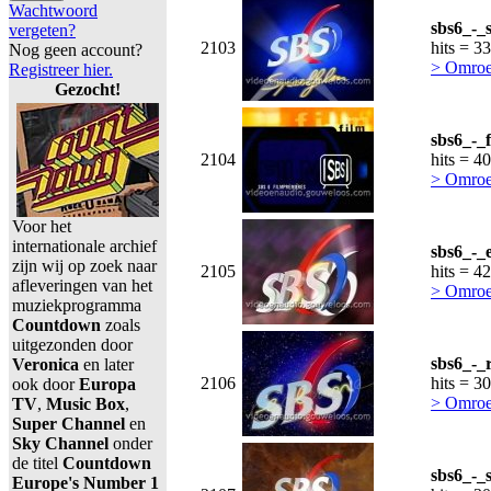
Wachtwoord
sbs6_-_
vergeten?
2103
hits = 3
Nog geen account?
> Omroe
Registreer hier.
Gezocht!
sbs6_-_
2104
hits = 4
> Omroe
Voor het
internationale archief
sbs6_-_
zijn wij op zoek naar
2105
hits = 4
afleveringen van het
> Omroe
muziekprogramma
Countdown
zoals
uitgezonden door
sbs6_-_
Veronica
en later
2106
hits = 3
ook door
Europa
> Omroe
TV
,
Music Box
,
Super Channel
en
Sky Channel
onder
de titel
Countdown
sbs6_-_
Europe's Number 1