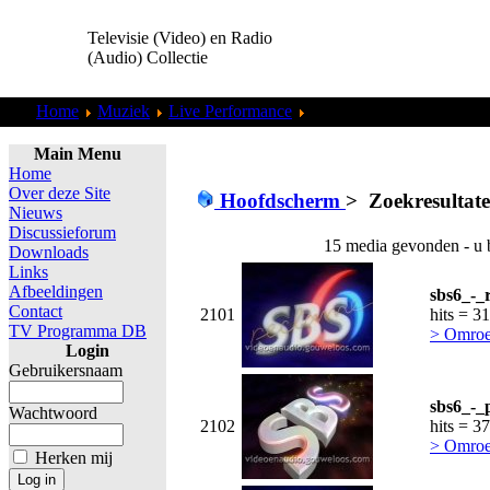
Televisie (Video) en Radio
(Audio) Collectie
Home
Muziek
Live Performance
Zoekresultaten "
admin
"
Main Menu
Home
Over deze Site
Hoofdscherm
>
Zoekresultat
Nieuws
Discussieforum
15 media gevonden - u 
Downloads
Links
Afbeeldingen
sbs6_-_
Contact
2101
hits = 3
TV Programma DB
> Omroe
Login
Gebruikersnaam
sbs6_-_
Wachtwoord
2102
hits = 3
> Omroe
Herken mij