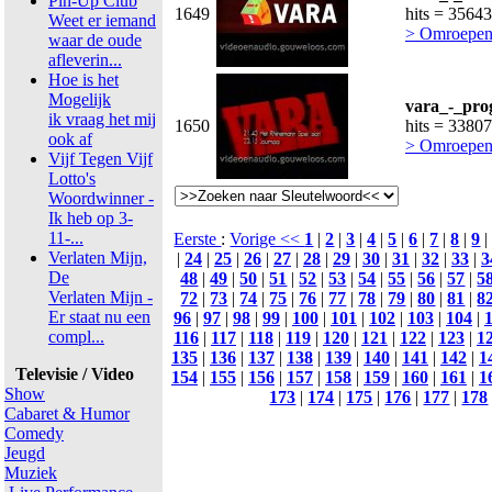
Pin-Up Club
1649
hits = 35643
Weet er iemand
> Omroepen
waar de oude
afleverin...
Hoe is het
Mogelijk
vara_-_pro
ik vraag het mij
1650
hits = 33807
ook af
> Omroepen
Vijf Tegen Vijf
Lotto's
Woordwinner -
Ik heb op 3-
11-...
Eerste
:
Vorige <<
1
|
2
|
3
|
4
|
5
|
6
|
7
|
8
|
9
Verlaten Mijn,
|
24
|
25
|
26
|
27
|
28
|
29
|
30
|
31
|
32
|
33
|
3
De
48
|
49
|
50
|
51
|
52
|
53
|
54
|
55
|
56
|
57
|
5
Verlaten Mijn -
72
|
73
|
74
|
75
|
76
|
77
|
78
|
79
|
80
|
81
|
8
Er staat nu een
96
|
97
|
98
|
99
|
100
|
101
|
102
|
103
|
104
|
compl...
116
|
117
|
118
|
119
|
120
|
121
|
122
|
123
|
1
135
|
136
|
137
|
138
|
139
|
140
|
141
|
142
|
1
Televisie / Video
154
|
155
|
156
|
157
|
158
|
159
|
160
|
161
|
1
Show
173
|
174
|
175
|
176
|
177
|
178
Cabaret & Humor
Comedy
Jeugd
Muziek