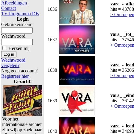
Afbeeldingen
vara_-_afk
Contact
1636
hits = 43788
TV Programma DB
> Omroepen
Login
Gebruikersnaam
vara_-_tot_
Wachtwoord
1637
hits = 37546
> Omroepen
Herken mij
Wachtwoord
vara_-_lead
vergeten?
1638
hits = 35206
Nog geen account?
> Omroepen
Registreer hier.
Gezocht!
vara_-_ein
1639
hits = 36142
> Omroepen
Voor het
internationale archief
vara_-_lead
zijn wij op zoek naar
1640
hits = 34693