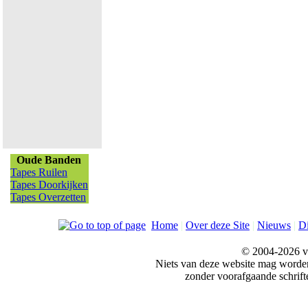
Oude Banden
Tapes Ruilen
Tapes Doorkijken
Tapes Overzetten
Home
|
Over deze Site
|
Nieuws
|
Di
© 2004-2026 v
Niets van deze website mag word
zonder voorafgaande schrift