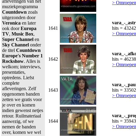
afleveringen van het
> Omroepen
muziekprogramma
Countdown
zoals
uitgezonden door
vara_-_astr
Veronica
en later
1641
hits = 43242
ook door
Europa
> Omroepen
TV
,
Music Box
,
Super Channel
en
Sky Channel
onder
de titel
Countdown
vara_-_afko
Europe's Number 1
1642
hits = 46238
Rockshow
. Alles is
> Omroepen
welkom; interviews,
presentaties,
optredens. Liefst
complete
vara_-_paul
afleveringen. Zelf
1643
hits = 33502
opgenomen banden
> Omroepen
zetten we gratis voor
je over en komen
indien gewenst netjes
vara_-_pro
retour. Ruilmateriaal
1644
hits = 35943
aanwezig, of we
> Omroepen
nemen de banden
over, komen we wel