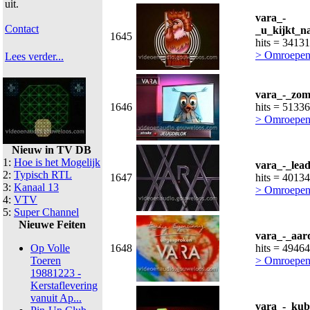
uit.
vara_-
Contact
_u_kijkt_n
1645
hits = 34131
> Omroepen
Lees verder...
vara_-_zom
1646
hits = 51336
> Omroepen
Nieuw in TV DB
1:
Hoe is het Mogelijk
vara_-_lead
2:
Typisch RTL
1647
hits = 40134
3:
Kanaal 13
> Omroepen
4:
VTV
5:
Super Channel
Nieuwe Feiten
vara_-_aard
Op Volle
1648
hits = 49464
Toeren
> Omroepen
19881223 -
Kerstaflevering
vanuit Ap...
vara_-_kub