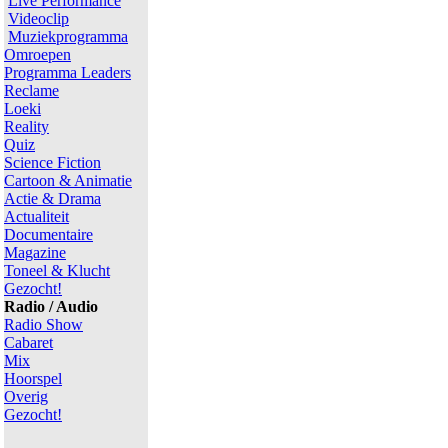
Live Performance
Videoclip
Muziekprogramma
Omroepen
Programma Leaders
Reclame
Loeki
Reality
Quiz
Science Fiction
Cartoon & Animatie
Actie & Drama
Actualiteit
Documentaire
Magazine
Toneel & Klucht
Gezocht!
Radio / Audio
Radio Show
Cabaret
Mix
Hoorspel
Overig
Gezocht!