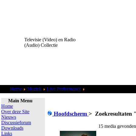
Televisie (Video) en Radio
(Audio) Collectie
Home
Muziek
Live Performance
Zoekresultaten "
admin
"
Main Menu
Home
Over deze Site
Hoofdscherm
>
Zoekresultaten 
Nieuws
Discussieforum
15 media gevonden 
Downloads
Links