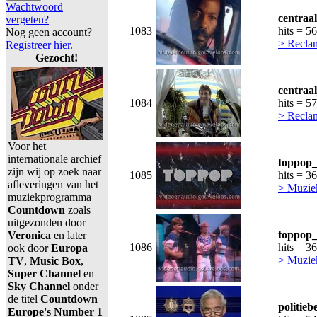
Wachtwoord
centraa
vergeten?
1083
hits = 5
Nog geen account?
> Recla
Registreer hier.
Gezocht!
centraa
1084
hits = 5
> Recla
Voor het
internationale archief
toppop_
zijn wij op zoek naar
1085
hits = 3
afleveringen van het
> Muzie
muziekprogramma
Countdown
zoals
uitgezonden door
toppop_
Veronica
en later
1086
hits = 3
ook door
Europa
> Muzie
TV
,
Music Box
,
Super Channel
en
Sky Channel
onder
de titel
Countdown
politie
Europe's Number 1