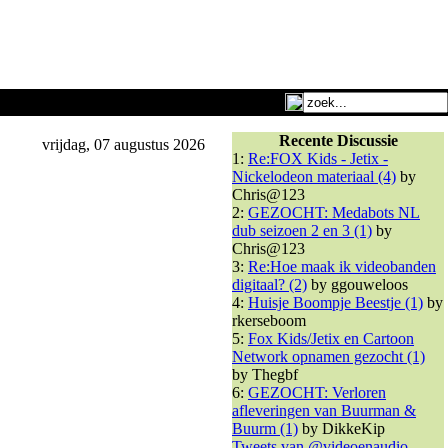
Recente Discussie
vrijdag, 07 augustus 2026
1:
Re:FOX Kids - Jetix -
Nickelodeon materiaal (4)
by
Chris@123
2:
GEZOCHT: Medabots NL
dub seizoen 2 en 3 (1)
by
Chris@123
3:
Re:Hoe maak ik videobanden
digitaal? (2)
by ggouweloos
4:
Huisje Boompje Beestje (1)
by
rkerseboom
5:
Fox Kids/Jetix en Cartoon
Network opnamen gezocht (1)
by Thegbf
6:
GEZOCHT: Verloren
afleveringen van Buurman &
Buurm (1)
by DikkeKip
Tweets van @videoenaudio