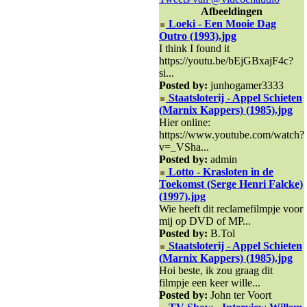
Afbeeldingen
Loeki - Een Mooie Dag
Outro (1993).jpg
I think I found it
https://youtu.be/bEjGBxajF4c?
si...
Posted by:
junhogamer3333
Staatsloterij - Appel Schieten
(Marnix Kappers) (1985).jpg
Hier online:
https://www.youtube.com/watch?
v=_VSha...
Posted by:
admin
Lotto - Krasloten in de
Toekomst (Serge Henri Falcke)
(1997).jpg
Wie heeft dit reclamefilmpje voor
mij op DVD of MP...
Posted by:
B.Tol
Staatsloterij - Appel Schieten
(Marnix Kappers) (1985).jpg
Hoi beste, ik zou graag dit
filmpje een keer wille...
Posted by:
John ter Voort