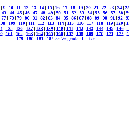
|
9
|
10
|
11
|
12
|
13
|
14
|
15
|
16
|
17
|
18
|
19
|
20
|
21
|
22
|
23
|
24
|
2
|
43
|
44
|
45
|
46
|
47
|
48
|
49
|
50
|
51
|
52
|
53
|
54
|
55
|
56
|
57
|
58
|
5
|
77
|
78
|
79
|
80
|
81
|
82
|
83
|
84
|
85
|
86
|
87
|
88
|
89
|
90
|
91
|
92
|
9
108
|
109
|
110
|
111
|
112
|
113
|
114
|
115
|
116
|
117
|
118
|
119
|
120
|
1
34
|
135
|
136
|
137
|
138
|
139
|
140
|
141
|
142
|
143
|
144
|
145
|
146
|
1
60
|
161
|
162
|
163
|
164
|
165
|
166
|
167
|
168
|
169
|
170
|
171
|
172
|
1
179
|
180
|
181
|
182
>> Volgende
:
Laatste