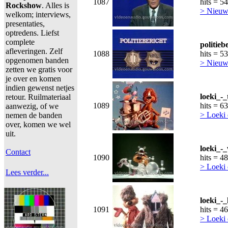
1087
hits = 5
Rockshow
. Alles is
> Nieuws
welkom; interviews,
presentaties,
optredens. Liefst
complete
politie
afleveringen. Zelf
1088
hits = 5
opgenomen banden
> Nieuws
zetten we gratis voor
je over en komen
indien gewenst netjes
loeki_-
retour. Ruilmateriaal
1089
hits = 6
aanwezig, of we
> Loeki
nemen de banden
over, komen we wel
uit.
loeki_-
Contact
1090
hits = 4
> Loeki
Lees verder...
loeki_-
1091
hits = 4
> Loeki