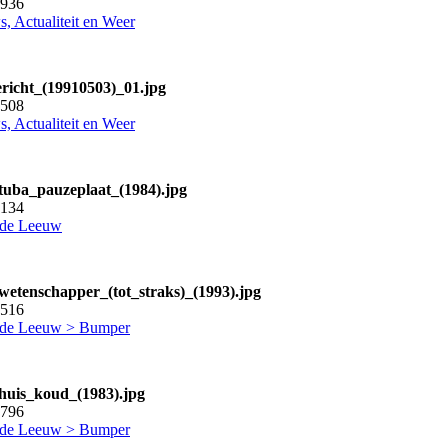
4936
, Actualiteit en Weer
bericht_(19910503)_01.jpg
3508
, Actualiteit en Weer
_tuba_pauzeplaat_(1984).jpg
3134
 de Leeuw
_wetenschapper_(tot_straks)_(1993).jpg
8516
 de Leeuw > Bumper
_huis_koud_(1983).jpg
6796
 de Leeuw > Bumper