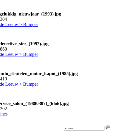
_gelukkig_nieuwjaar_(1993).jpg
0304
 de Leeuw > Bumper
detective_ster_(1992).jpg
2860
 de Leeuw > Bumper
_auto_sleutelen_motor_kapot_(1985).jpg
7419
 de Leeuw > Bumper
ervice_salon_(19880307)_(klok).jpg
1202
ines