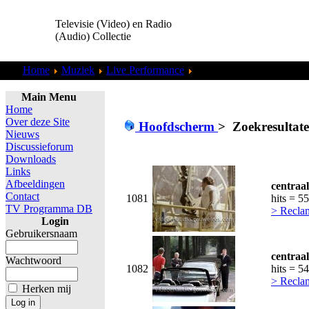
Televisie (Video) en Radio
(Audio) Collectie
Home
Muziek
Live Performance
Zoekresultaten "
admin
"
Main Menu
Home
Over deze Site
Hoofdscherm
>
Zoekresultat
Nieuws
Discussieforum
Downloads
Links
Afbeeldingen
centraa
Contact
1081
hits = 5
TV Programma DB
> Recla
Login
Gebruikersnaam
centraa
Wachtwoord
1082
hits = 5
> Recla
Herken mij