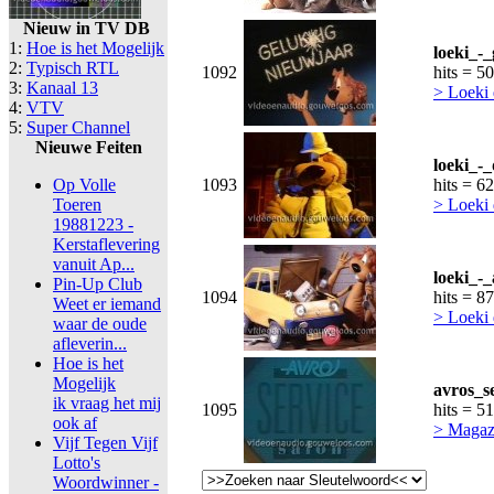
Nieuw in TV DB
1:
Hoe is het Mogelijk
loeki_-
2:
Typisch RTL
1092
hits = 5
3:
Kanaal 13
> Loeki
4:
VTV
5:
Super Channel
Nieuwe Feiten
loeki_-_
Op Volle
1093
hits = 6
Toeren
> Loeki
19881223 -
Kerstaflevering
vanuit Ap...
loeki_-
Pin-Up Club
1094
hits = 8
Weet er iemand
> Loeki
waar de oude
afleverin...
Hoe is het
Mogelijk
avros_s
ik vraag het mij
1095
hits = 5
ook af
> Magaz
Vijf Tegen Vijf
Lotto's
Woordwinner -