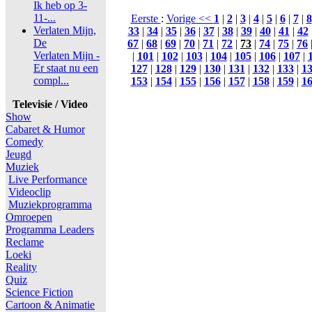
Ik heb op 3-
11-...
Eerste
:
Vorige <<
1
|
2
|
3
|
4
|
5
|
6
|
7
|
8
Verlaten Mijn,
33
|
34
|
35
|
36
|
37
|
38
|
39
|
40
|
41
|
42
De
67
|
68
|
69
|
70
|
71
|
72
|
73
|
74
|
75
|
76
Verlaten Mijn -
|
101
|
102
|
103
|
104
|
105
|
106
|
107
|
Er staat nu een
127
|
128
|
129
|
130
|
131
|
132
|
133
|
1
compl...
153
|
154
|
155
|
156
|
157
|
158
|
159
|
1
Televisie / Video
Show
Cabaret & Humor
Comedy
Jeugd
Muziek
Live Performance
Videoclip
Muziekprogramma
Omroepen
Programma Leaders
Reclame
Loeki
Reality
Quiz
Science Fiction
Cartoon & Animatie