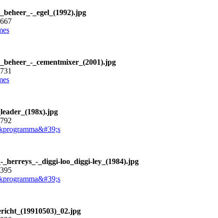
l_beheer_-_egel_(1992).jpg
6667
mes
l_beheer_-_cementmixer_(2001).jpg
7731
mes
leader_(198x).jpg
6792
kprogramma&#39;s
-_herreys_-_diggi-loo_diggi-ley_(1984).jpg
6395
kprogramma&#39;s
bericht_(19910503)_02.jpg