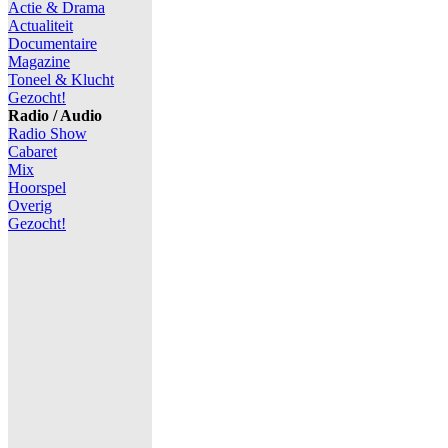
Actie & Drama
Actualiteit
Documentaire
Magazine
Toneel & Klucht
Gezocht!
Radio / Audio
Radio Show
Cabaret
Mix
Hoorspel
Overig
Gezocht!