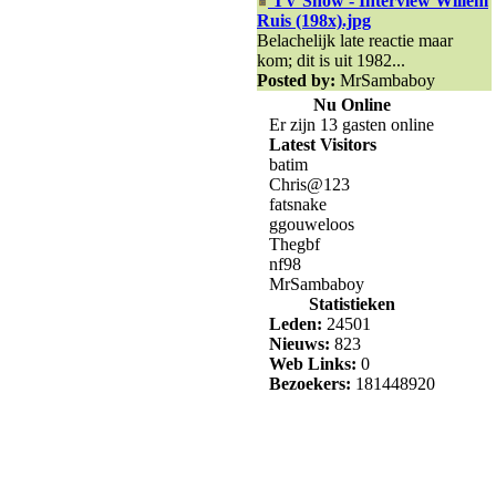
TV Show - Interview Willem
Ruis (198x).jpg
Belachelijk late reactie maar
kom; dit is uit 1982...
Posted by:
MrSambaboy
Nu Online
Er zijn 13 gasten online
Latest Visitors
batim
Chris@123
fatsnake
ggouweloos
Thegbf
nf98
MrSambaboy
Statistieken
Leden:
24501
Nieuws:
823
Web Links:
0
Bezoekers:
181448920