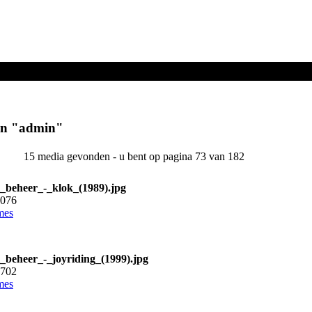
en "
admin
"
15 media gevonden - u bent op pagina 73 van 182
l_beheer_-_klok_(1989).jpg
5076
mes
l_beheer_-_joyriding_(1999).jpg
4702
mes