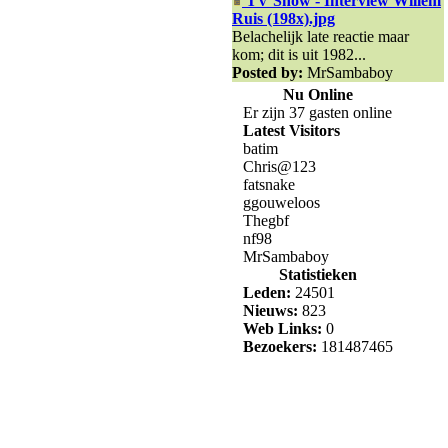
TV Show - Interview Willem
Ruis (198x).jpg
Belachelijk late reactie maar
kom; dit is uit 1982...
Posted by:
MrSambaboy
Nu Online
Er zijn 37 gasten online
Latest Visitors
batim
Chris@123
fatsnake
ggouweloos
Thegbf
nf98
MrSambaboy
Statistieken
Leden:
24501
Nieuws:
823
Web Links:
0
Bezoekers:
181487465