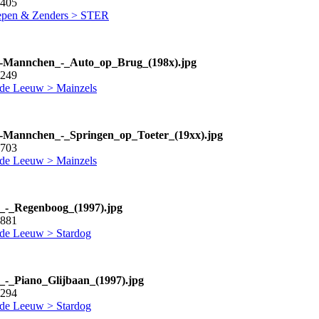
1405
pen & Zenders > STER
l-Mannchen_-_Auto_op_Brug_(198x).jpg
8249
 de Leeuw > Mainzels
-Mannchen_-_Springen_op_Toeter_(19xx).jpg
7703
 de Leeuw > Mainzels
_-_Regenboog_(1997).jpg
0881
 de Leeuw > Stardog
_-_Piano_Glijbaan_(1997).jpg
2294
 de Leeuw > Stardog