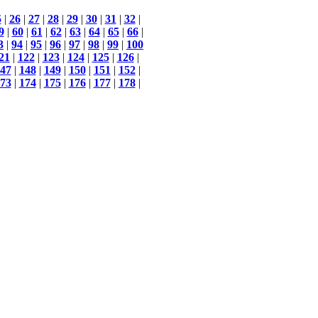
5
|
26
|
27
|
28
|
29
|
30
|
31
|
32
|
9
|
60
|
61
|
62
|
63
|
64
|
65
|
66
|
3
|
94
|
95
|
96
|
97
|
98
|
99
|
100
21
|
122
|
123
|
124
|
125
|
126
|
47
|
148
|
149
|
150
|
151
|
152
|
73
|
174
|
175
|
176
|
177
|
178
|