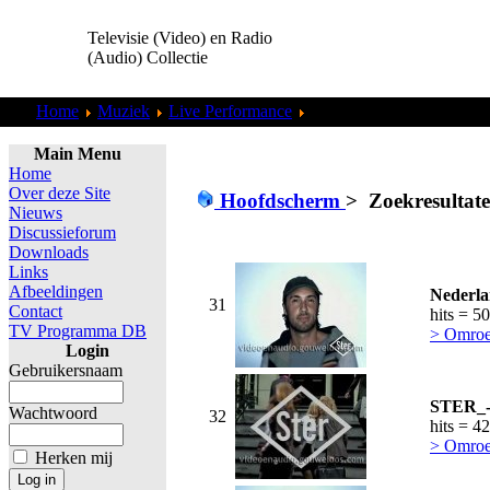
Televisie (Video) en Radio
(Audio) Collectie
Home
Muziek
Live Performance
Zoekresultaten "
admin
"
Main Menu
Home
Over deze Site
Hoofdscherm
>
Zoekresultat
Nieuws
Discussieforum
Downloads
Links
Afbeeldingen
Nederla
31
Contact
hits = 5
TV Programma DB
> Omroe
Login
Gebruikersnaam
STER_-_
Wachtwoord
32
hits = 4
> Omroe
Herken mij