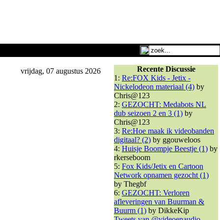
Recente Discussie
vrijdag, 07 augustus 2026
1:
Re:FOX Kids - Jetix -
Nickelodeon materiaal (4)
by
Chris@123
2:
GEZOCHT: Medabots NL
dub seizoen 2 en 3 (1)
by
Chris@123
3:
Re:Hoe maak ik videobanden
digitaal? (2)
by ggouweloos
4:
Huisje Boompje Beestje (1)
by
rkerseboom
5:
Fox Kids/Jetix en Cartoon
Network opnamen gezocht (1)
by Thegbf
6:
GEZOCHT: Verloren
afleveringen van Buurman &
Buurm (1)
by DikkeKip
Tweets van @videoenaudio