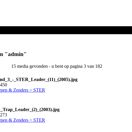
en "
admin
"
15 media gevonden - u bent op pagina 3 van 182
nd_3_-_STER_Leader_(11)_(2005).jpg
0450
pen & Zenders > STER
Trap_Leader_(2)_(2003).jpg
2273
pen & Zenders > STER