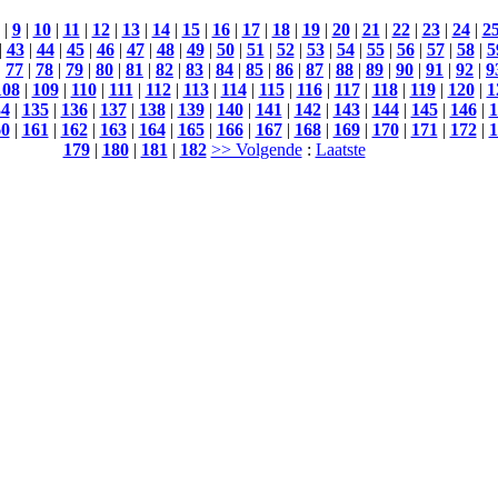
|
9
|
10
|
11
|
12
|
13
|
14
|
15
|
16
|
17
|
18
|
19
|
20
|
21
|
22
|
23
|
24
|
2
|
43
|
44
|
45
|
46
|
47
|
48
|
49
|
50
|
51
|
52
|
53
|
54
|
55
|
56
|
57
|
58
|
5
|
77
|
78
|
79
|
80
|
81
|
82
|
83
|
84
|
85
|
86
|
87
|
88
|
89
|
90
|
91
|
92
|
9
108
|
109
|
110
|
111
|
112
|
113
|
114
|
115
|
116
|
117
|
118
|
119
|
120
|
1
34
|
135
|
136
|
137
|
138
|
139
|
140
|
141
|
142
|
143
|
144
|
145
|
146
|
1
60
|
161
|
162
|
163
|
164
|
165
|
166
|
167
|
168
|
169
|
170
|
171
|
172
|
1
179
|
180
|
181
|
182
>> Volgende
:
Laatste