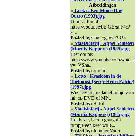
Afbeeldingen
Loeki - Een Mooie Dag
Outro (1993).jpg
I think I found it
https://youtu.be/bEjGBxajF4c?
si...
Posted by:
junhogamer3333
Staatsloterij - Appel Schieten
(Marnix Kappers) (1985).jpg
Hier online:
https://www.youtube.com/watch?
v=_VSha...
Posted by:
admin
Lotto - Krasloten in de
Toekomst (Serge Henri Falcke)
(1997).jpg
Wie heeft dit reclamefilmpje voor
mij op DVD of MP...
Posted by:
B.Tol
Staatsloterij - Appel Schieten
(Marnix Kappers) (1985).jpg
Hoi beste, ik zou graag dit
filmpje een keer wille...
Posted by:
John ter Voort