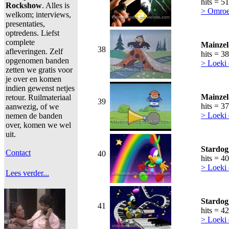
hits = 5
Rockshow
. Alles is
> Omroe
welkom; interviews,
presentaties,
optredens. Liefst
complete
Mainze
38
afleveringen. Zelf
hits = 3
opgenomen banden
> Loeki
zetten we gratis voor
je over en komen
indien gewenst netjes
Mainzel
retour. Ruilmateriaal
39
hits = 3
aanwezig, of we
> Loeki
nemen de banden
over, komen we wel
uit.
Stardog
Contact
40
hits = 4
> Loeki
Lees verder...
Stardog
41
hits = 4
> Loeki