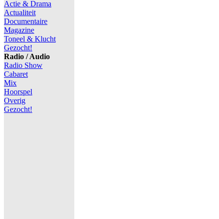
Actie & Drama
Actualiteit
Documentaire
Magazine
Toneel & Klucht
Gezocht!
Radio / Audio
Radio Show
Cabaret
Mix
Hoorspel
Overig
Gezocht!