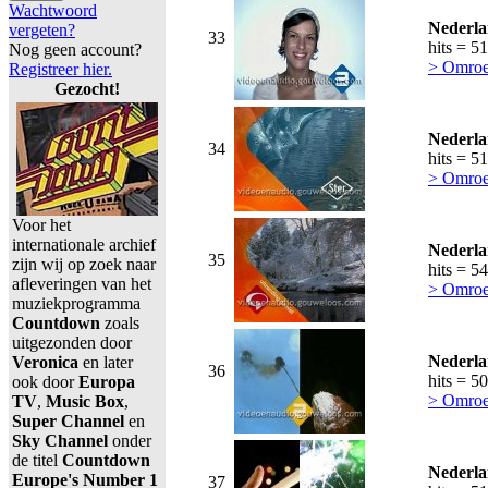
Wachtwoord
Nederla
vergeten?
33
hits = 5
Nog geen account?
> Omroe
Registreer hier.
Gezocht!
Nederla
34
hits = 5
> Omroe
Voor het
internationale archief
Nederla
35
zijn wij op zoek naar
hits = 5
afleveringen van het
> Omroe
muziekprogramma
Countdown
zoals
uitgezonden door
Nederla
Veronica
en later
36
hits = 5
ook door
Europa
> Omroe
TV
,
Music Box
,
Super Channel
en
Sky Channel
onder
de titel
Countdown
Nederla
Europe's Number 1
37