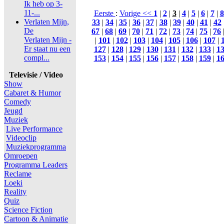
Ik heb op 3-
11-...
Eerste
:
Vorige <<
1
|
2
|
3
|
4
|
5
|
6
|
7
|
8
Verlaten Mijn,
33
|
34
|
35
|
36
|
37
|
38
|
39
|
40
|
41
|
42
De
67
|
68
|
69
|
70
|
71
|
72
|
73
|
74
|
75
|
76
Verlaten Mijn -
|
101
|
102
|
103
|
104
|
105
|
106
|
107
|
Er staat nu een
127
|
128
|
129
|
130
|
131
|
132
|
133
|
1
compl...
153
|
154
|
155
|
156
|
157
|
158
|
159
|
1
Televisie / Video
Show
Cabaret & Humor
Comedy
Jeugd
Muziek
Live Performance
Videoclip
Muziekprogramma
Omroepen
Programma Leaders
Reclame
Loeki
Reality
Quiz
Science Fiction
Cartoon & Animatie