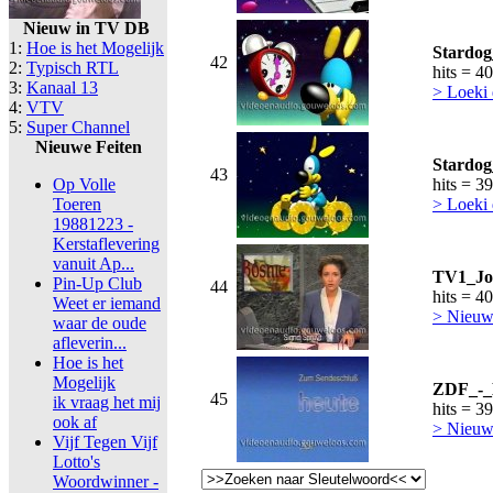
Nieuw in TV DB
1:
Hoe is het Mogelijk
Stardog
42
2:
Typisch RTL
hits = 4
3:
Kanaal 13
> Loeki
4:
VTV
5:
Super Channel
Nieuwe Feiten
Stardog
43
Op Volle
hits = 3
Toeren
> Loeki
19881223 -
Kerstaflevering
vanuit Ap...
TV1_Jou
Pin-Up Club
44
hits = 4
Weet er iemand
> Nieuws
waar de oude
afleverin...
Hoe is het
Mogelijk
ZDF_-_H
45
ik vraag het mij
hits = 3
ook af
> Nieuws
Vijf Tegen Vijf
Lotto's
Woordwinner -