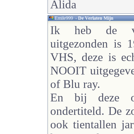
Alida
Emile999
-
De Verlaten Mijn
Ik heb de vo
uitgezonden is 
VHS, deze is ech
NOOIT uitgegev
of Blu ray.
En bij deze o
ondertiteld. De z
ook tientallen ja