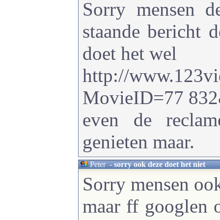
Sorry mensen d
staande bericht d
doet het wel
http://www.123vi
MovieID=77 83
even de reclam
genieten maar.
Peter
-
sorry ook deze doet het niet
Sorry mensen ook 
maar ff googlen 