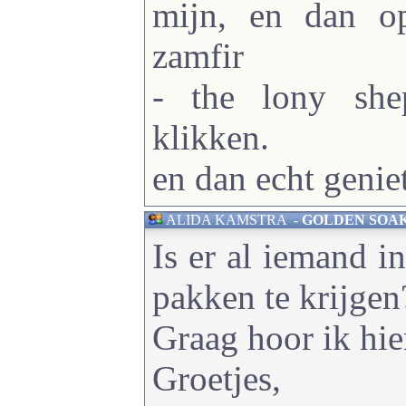
mijn, en dan o
zamfir
- the lony she
klikken.
en dan echt genie
ALIDA KAMSTRA
-
GOLDEN SOAK - 
Is er al iemand in
pakken te krijgen
Graag hoor ik hier
Groetjes,