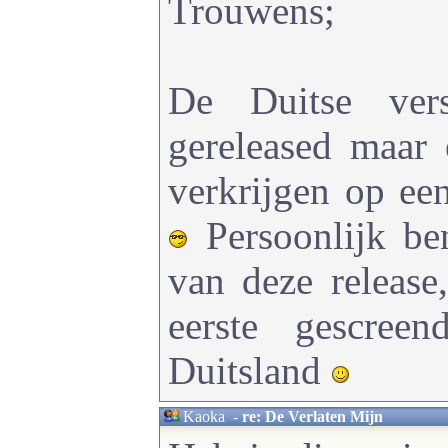
Trouwens;
De Duitse vers
gereleased maar 
verkrijgen op e
Persoonlijk be
van deze release
eerste gescree
Duitsland
Kaoka
-
re: De Verlaten Mijn