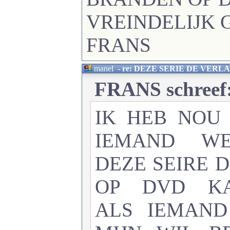
VREINDELIJK 
FRANS
manel
-
re: DEZE SERIE DE VERL
FRANS schreef
IK HEB NOU
IEMAND W
DEZE SEIRE 
OP DVD KA
ALS IEMAND