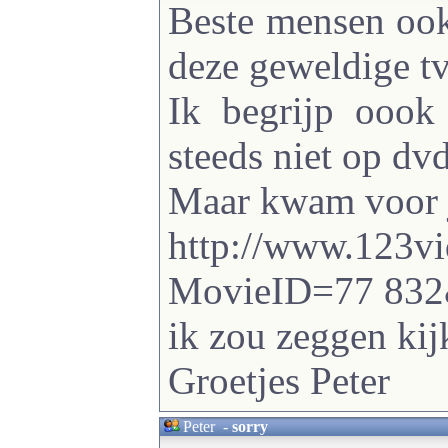
Beste mensen ook
deze geweldige tv
Ik begrijp oook
steeds niet op dvd 
Maar kwam voor ju
http://www.123vi
MovieID=77 83
ik zou zeggen kij
Groetjes Peter
Peter
-
sorry