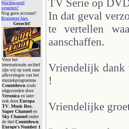
TV Serie op DVD 
Wachtwoord
vergeten?
In dat geval verzo
Nog geen account?
Registreer hier.
Gezocht!
te vertellen wa
aanschaffen.
Voor het
Vriendelijk dan
internationale archief
zijn wij op zoek naar
afleveringen van het
!
muziekprogramma
Countdown
zoals
uitgezonden door
Veronica
en later
ook door
Europa
Vriendelijke groet
TV
,
Music Box
,
Super Channel
en
Sky Channel
onder
de titel
Countdown
Europe's Number 1