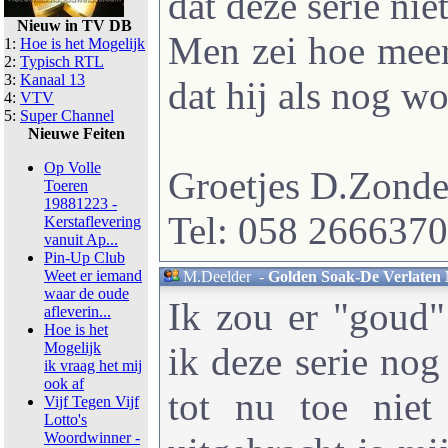
dat deze serie nie
Nieuw in TV DB
Men zei hoe meer
1:
Hoe is het Mogelijk
2:
Typisch RTL
3:
Kanaal 13
dat hij als nog w
4:
VTV
5:
Super Channel
Nieuwe Feiten
Op Volle
Groetjes D.Zond
Toeren
19881223 -
Tel: 058 2666370
Kerstaflevering
vanuit Ap...
Pin-Up Club
Weet er iemand
M.Deelder
-
Golden Soak-De Verlaten 
waar de oude
Ik zou er "goud"
afleverin...
Hoe is het
Mogelijk
ik deze serie nog
ik vraag het mij
ook af
tot nu toe nie
Vijf Tegen Vijf
Lotto's
Woordwinner -