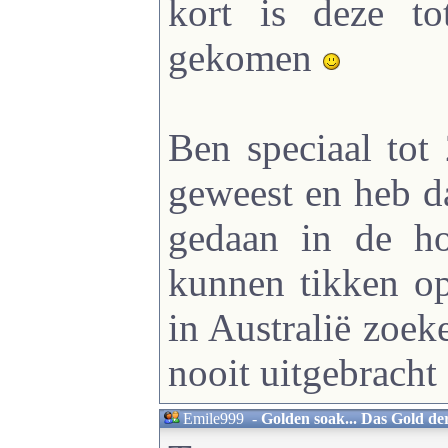
kort is deze to
gekomen
Ben speciaal tot 
geweest en heb d
gedaan in de h
kunnen tikken op
in Australië zoe
nooit uitgebracht 
Emile999
-
Golden soak... Das Gold de