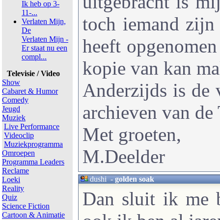
uitgebracht is m
Ik heb op 3-
11-...
toch iemand zijn 
Verlaten Mijn,
De
Verlaten Mijn -
heeft opgenomen 
Er staat nu een
compl...
kopie van kan m
Televisie / Video
Show
Anderzijds is de v
Cabaret & Humor
Comedy
archieven van de
Jeugd
Muziek
Live Performance
Met groeten,
Videoclip
Muziekprogramma
M.Deelder
Omroepen
Programma Leaders
Reclame
dushi
-
golden soak
Loeki
Reality
Dan sluit ik me 
Quiz
Science Fiction
Cartoon & Animatie