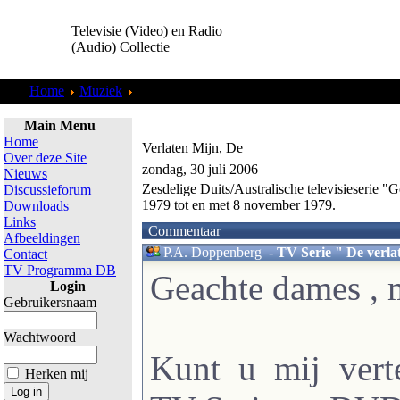
Televisie (Video) en Radio
(Audio) Collectie
Home
Muziek
Live Performance
Main Menu
Home
Verlaten Mijn, De
Over deze Site
zondag, 30 juli 2006
Nieuws
Zesdelige Duits/Australische televisieserie
Discussieforum
1979 tot en met 8 november 1979.
Downloads
Links
Commentaar
Afbeeldingen
P.A. Doppenberg
-
TV Serie " De verla
Contact
TV Programma DB
Geachte dames , m
Login
Gebruikersnaam
Wachtwoord
Kunt u mij vert
Herken mij