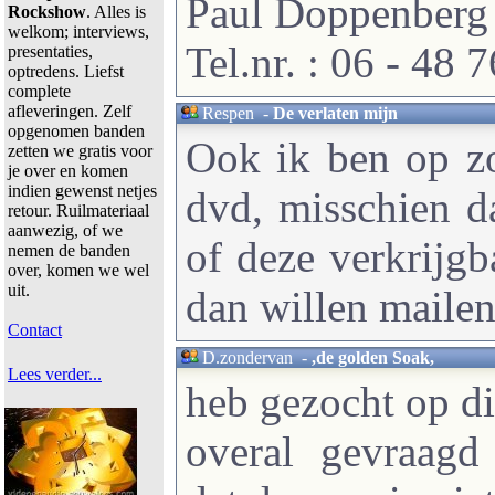
Paul Doppenberg
Rockshow
. Alles is
welkom; interviews,
Tel.nr. : 06 - 48 
presentaties,
optredens. Liefst
complete
afleveringen. Zelf
Respen
-
De verlaten mijn
opgenomen banden
Ook ik ben op zo
zetten we gratis voor
je over en komen
indien gewenst netjes
dvd, misschien da
retour. Ruilmateriaal
aanwezig, of we
of deze verkrijgba
nemen de banden
over, komen we wel
uit.
dan willen maile
Contact
D.zondervan
-
,de golden Soak,
Lees verder...
heb gezocht op di
overal gevraag