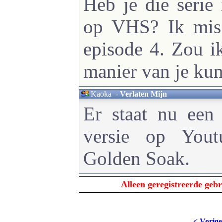
Heb je die serie
op VHS? Ik mis 
episode 4. Zou i
manier van je ku
Kaoka
-
Verlaten Mijn
Er staat nu een 
versie op Yout
Golden Soak.
Alleen geregistreerde ge
< Vorige