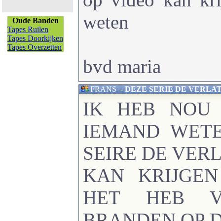
weten
Oude Banden
Tapes Ruilen
Tapes Doorkijken
Tapes Overzetten
bvd maria
FRANS
-
DEZE SERIE DE VERLAT
IK HEB NOU
IEMAND WETE
SEIRE DE VER
KAN KRIJGEN
HET HEB V
BRANDEN OP D