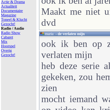
ook ik ben al jar
Actie & Drama
Actualiteit
Maakt me niet ui
Documentaire
Magazine
dvd
Toneel & Klucht
Gezocht!
Radio / Audio
Radio Show
maria
-
de verlaten mijn
Cabaret
ook ik ben op z
Mix
Hoorspel
Overig
verlaten mijn
Gezocht!
heb deze serie a
gekeken, zou hem
zien
mocht iemand w
op video kan kri