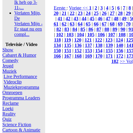
Ik heb op 3-
11-...
Eerste
:
Vorige <<
1
|
2
|
3
|
4
|
5
|
6
|
7
|
8
Verlaten Mijn,
20
|
21
|
22
|
23
|
24
|
25
|
26
|
27
|
28
|
29
De
|
41
|
42
|
43
|
44
|
45
|
46
|
47
|
48
|
49
|
5
Verlaten Mijn -
61
|
62
|
63
|
64
|
65
|
66
|
67
|
68
|
69
|
70
Er staat nu een
|
82
|
83
|
84
|
85
|
86
|
87
|
88
|
89
|
90
|
9
compl...
|
102
|
103
|
104
|
105
|
106
|
107
|
108
|
1
118
|
119
|
120
|
121
|
122
|
123
|
124
|
12
Televisie / Video
134
|
135
|
136
|
137
|
138
|
139
|
140
|
14
Show
150
|
151
|
152
|
153
|
154
|
155
|
156
|
15
Cabaret & Humor
166
|
167
|
168
|
169
|
170
|
171
|
172
|
17
Comedy
182
>> Vol
Jeugd
Muziek
Live Performance
Videoclip
Muziekprogramma
Omroepen
Programma Leaders
Reclame
Loeki
Reality
Quiz
Science Fiction
Cartoon & Animatie