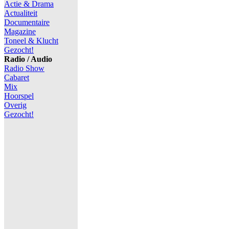
Actie & Drama
Actualiteit
Documentaire
Magazine
Toneel & Klucht
Gezocht!
Radio / Audio
Radio Show
Cabaret
Mix
Hoorspel
Overig
Gezocht!