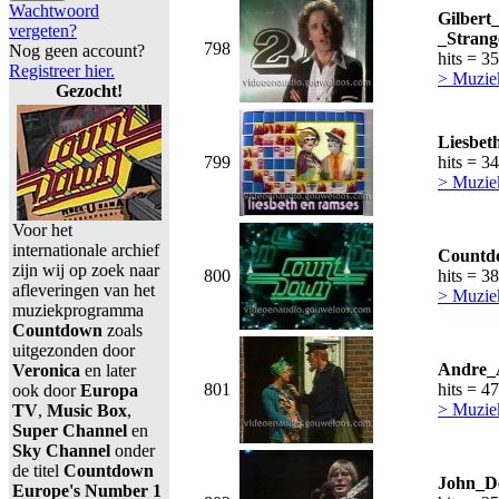
Wachtwoord
Gilbert
vergeten?
_Stran
798
Nog geen account?
hits = 3
Registreer hier.
> Muzie
Gezocht!
Liesbet
799
hits = 3
> Muzie
Voor het
internationale archief
Countd
zijn wij op zoek naar
800
hits = 3
afleveringen van het
> Muzie
muziekprogramma
Countdown
zoals
uitgezonden door
Andre_A
Veronica
en later
801
hits = 4
ook door
Europa
> Muzie
TV
,
Music Box
,
Super Channel
en
Sky Channel
onder
de titel
Countdown
John_D
Europe's Number 1