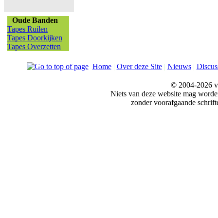
Oude Banden
Tapes Ruilen
Tapes Doorkijken
Tapes Overzetten
Home
|
Over deze Site
|
Nieuws
|
Discus
© 2004-2026 v
Niets van deze website mag word
zonder voorafgaande schrift