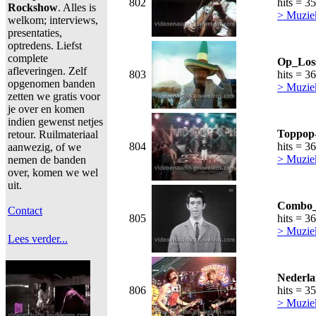
802
hits = 3
Rockshow
. Alles is
> Muzie
welkom; interviews,
presentaties,
optredens. Liefst
complete
Op_Loss
afleveringen. Zelf
803
hits = 3
opgenomen banden
> Muzie
zetten we gratis voor
je over en komen
indien gewenst netjes
Toppop-
retour. Ruilmateriaal
804
hits = 3
aanwezig, of we
> Muzie
nemen de banden
over, komen we wel
uit.
Combo_
Contact
805
hits = 3
> Muzie
Lees verder...
Nederla
806
hits = 3
> Muzie