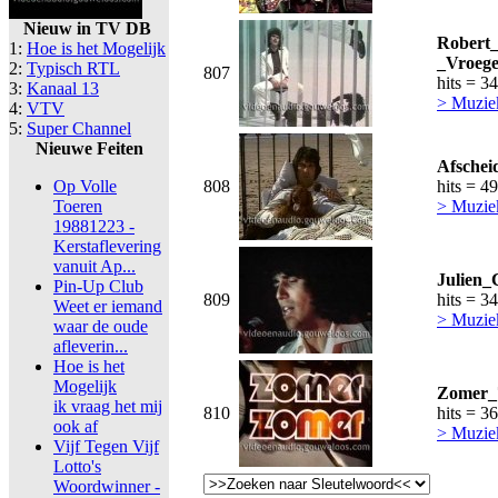
Nieuw in TV DB
Robert
1:
Hoe is het Mogelijk
_Vroege
2:
Typisch RTL
807
hits = 3
3:
Kanaal 13
> Muzie
4:
VTV
5:
Super Channel
Nieuwe Feiten
Afschei
Op Volle
808
hits = 4
Toeren
> Muzie
19881223 -
Kerstaflevering
vanuit Ap...
Julien_
Pin-Up Club
809
hits = 3
Weet er iemand
> Muzie
waar de oude
afleverin...
Hoe is het
Mogelijk
Zomer_7
ik vraag het mij
810
hits = 3
ook af
> Muzie
Vijf Tegen Vijf
Lotto's
Woordwinner -