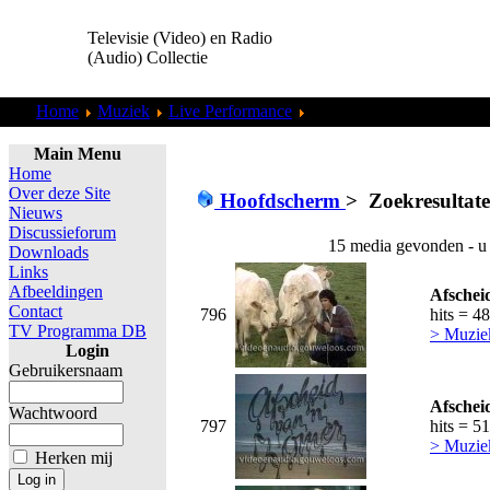
Televisie (Video) en Radio
(Audio) Collectie
Home
Muziek
Live Performance
Zoekresultaten "
admin
"
Main Menu
Home
Over deze Site
Hoofdscherm
>
Zoekresultat
Nieuws
Discussieforum
15 media gevonden - u
Downloads
Links
Afbeeldingen
Afschei
Contact
796
hits = 4
TV Programma DB
> Muzie
Login
Gebruikersnaam
Afschei
Wachtwoord
797
hits = 5
> Muzie
Herken mij