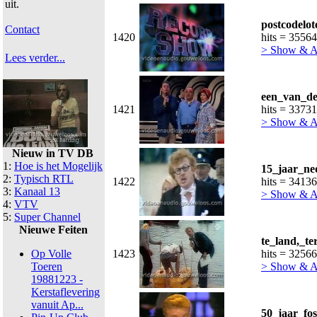
uit.
postcodelo
Contact
1420
hits = 35564
> Show & 
Lees verder...
een_van_de
1421
hits = 33731
> Show & 
Nieuw in TV DB
1:
Hoe is het Mogelijk
15_jaar_ne
2:
Typisch RTL
1422
hits = 34136
3:
Kanaal 13
> Show & 
4:
VTV
5:
Super Channel
Nieuwe Feiten
te_land,_te
Op Volle
1423
hits = 32566
Toeren
> Show & 
19881223 -
Kerstaflevering
vanuit Ap...
50_jaar_fo