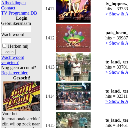
Afbeeldingen
tv_toppers.
Contact
1411
hits = 33333
TV Programma DB
> Show & 
Login
Gebruikersnaam
pats_boem_
Wachtwoord
1412
hits = 39987
> Show & 
Herken mij
Wachtwoord
te_land,_te
vergeten?
1413
hits = 33701
Nog geen account?
> Show & 
Registreer hier.
Gezocht!
te_land,_te
1414
hits = 32311
> Show & 
Voor het
internationale archief
te_land,_te
zijn wij op zoek naar
1415
hits = 34461