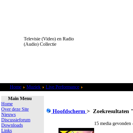
Televisie (Video) en Radio
(Audio) Collectie
Home
Muziek
Live Performance
Zoekresultaten "
admin
"
Main Menu
Home
Over deze Site
Hoofdscherm
>
Zoekresultaten 
Nieuws
Discussieforum
15 media gevonden -
Downloads
Links