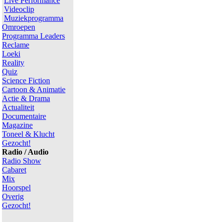
Live Performance
Videoclip
Muziekprogramma
Omroepen
Programma Leaders
Reclame
Loeki
Reality
Quiz
Science Fiction
Cartoon & Animatie
Actie & Drama
Actualiteit
Documentaire
Magazine
Toneel & Klucht
Gezocht!
Radio / Audio
Radio Show
Cabaret
Mix
Hoorspel
Overig
Gezocht!