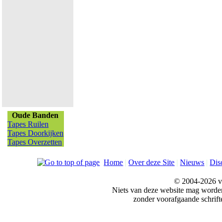
Oude Banden
Tapes Ruilen
Tapes Doorkijken
Tapes Overzetten
Home
|
Over deze Site
|
Nieuws
|
Dis
© 2004-2026 v
Niets van deze website mag word
zonder voorafgaande schrift