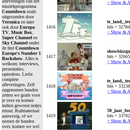
afleveringen van het
> Show & 
muziekprogramma
Countdown
zoals
uitgezonden door
te_land,_te
Veronica
en later
1416
hits = 32784
ook door
Europa
> Show & 
TV
,
Music Box
,
Super Channel
en
Sky Channel
onder
de titel
Countdown
showbizzqu
Europe's Number 1
1417
hits = 32665
Rockshow
. Alles is
> Show & 
welkom; interviews,
presentaties,
optredens. Liefst
complete
te_land,_te
afleveringen. Zelf
1418
hits = 33238
opgenomen banden
> Show & 
zetten we gratis voor
je over en komen
indien gewenst netjes
50_jaar_fo
retour. Ruilmateriaal
1419
hits = 33782
aanwezig, of we
> Show & 
nemen de banden
over, komen we wel