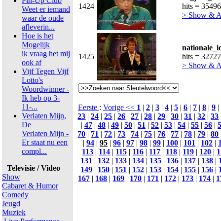
Pin-Up Club
1424
hits = 35496
Weet er iemand
> Show & 
waar de oude
afleverin...
Hoe is het
Mogelijk
nationale_i
ik vraag het mij
1425
hits = 32727
ook af
> Show & 
Vijf Tegen Vijf
Lotto's
Woordwinner -
Ik heb op 3-
11-...
Eerste
:
Vorige <<
1
|
2
|
3
|
4
|
5
|
6
|
7
|
8
|
9
|
Verlaten Mijn,
23
|
24
|
25
|
26
|
27
|
28
|
29
|
30
|
31
|
32
|
33
De
|
47
|
48
|
49
|
50
|
51
|
52
|
53
|
54
|
55
|
56
|
Verlaten Mijn -
70
|
71
|
72
|
73
|
74
|
75
|
76
|
77
|
78
|
79
|
80
Er staat nu een
|
94
|
95
|
96
|
97
|
98
|
99
|
100
|
101
|
102
|
compl...
113
|
114
|
115
|
116
|
117
|
118
|
119
|
120
|
1
131
|
132
|
133
|
134
|
135
|
136
|
137
|
138
|
Televisie / Video
149
|
150
|
151
|
152
|
153
|
154
|
155
|
156
|
Show
167
|
168
|
169
|
170
|
171
|
172
|
173
|
174
|
1
Cabaret & Humor
Comedy
Jeugd
Muziek