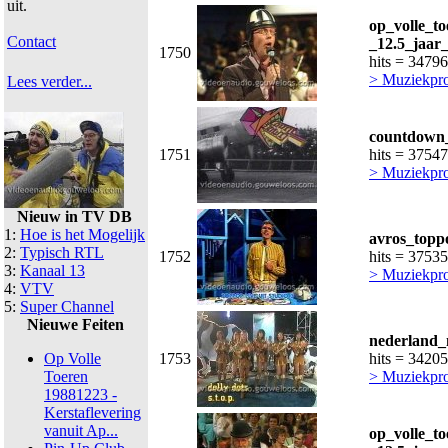
uit.
op_volle_t
Contact
_12.5_jaar_
1750
hits = 34796
> Muziekpr
Lees verder...
countdown_
1751
hits = 37547
> Muziekpr
Nieuw in TV DB
1:
Hoe is het Mogelijk
avros_topp
2:
Typisch RTL
1752
hits = 37535
3:
Kanaal 13
> Muziekpr
4:
VTV
5:
Super Channel
Nieuwe Feiten
nederland_
Op Volle
1753
hits = 34205
Toeren
> Muziekpr
19881223 -
Kerstaflevering
vanuit Ap...
op_volle_t