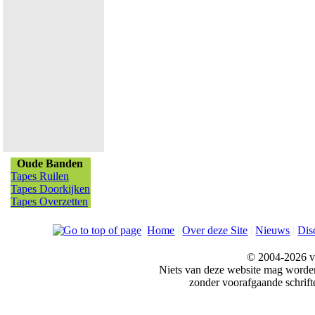
Oude Banden
Tapes Ruilen
Tapes Doorkijken
Tapes Overzetten
Home
|
Over deze Site
|
Nieuws
|
Dis
© 2004-2026 v
Niets van deze website mag word
zonder voorafgaande schrift