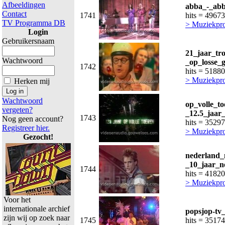
Afbeeldingen
abba_-_abb
Contact
1741
hits = 49673
TV Programma DB
> Muziekpr
Login
Gebruikersnaam
21_jaar_tro
Wachtwoord
_op_losse_
1742
hits = 51880
> Muziekpr
Herken mij
Wachtwoord
op_volle_t
vergeten?
_12.5_jaar_
1743
Nog geen account?
hits = 35297
Registreer hier.
> Muziekpr
Gezocht!
nederland_
_10_jaar_n
1744
hits = 41820
> Muziekpr
Voor het
internationale archief
popsjop-tv
zijn wij op zoek naar
1745
hits = 35174