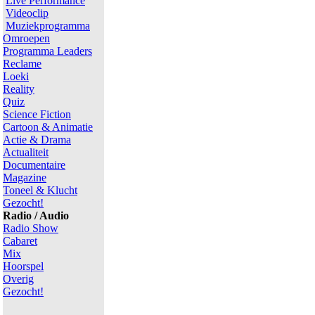
Live Performance
Videoclip
Muziekprogramma
Omroepen
Programma Leaders
Reclame
Loeki
Reality
Quiz
Science Fiction
Cartoon & Animatie
Actie & Drama
Actualiteit
Documentaire
Magazine
Toneel & Klucht
Gezocht!
Radio / Audio
Radio Show
Cabaret
Mix
Hoorspel
Overig
Gezocht!