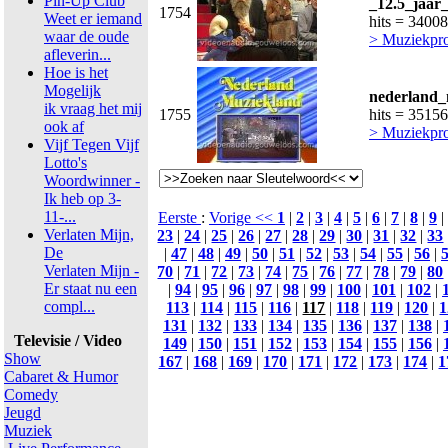
Pin-Up Club
_12.5_jaar_
1754
Weet er iemand
hits = 34008
waar de oude
> Muziekpr
afleverin...
Hoe is het
Mogelijk
nederland_
ik vraag het mij
1755
hits = 35156
ook af
> Muziekpr
Vijf Tegen Vijf
Lotto's
Woordwinner -
Ik heb op 3-
11-...
Eerste
:
Vorige <<
1
|
2
|
3
|
4
|
5
|
6
|
7
|
8
|
9
|
Verlaten Mijn,
23
|
24
|
25
|
26
|
27
|
28
|
29
|
30
|
31
|
32
|
33
De
|
47
|
48
|
49
|
50
|
51
|
52
|
53
|
54
|
55
|
56
|
Verlaten Mijn -
70
|
71
|
72
|
73
|
74
|
75
|
76
|
77
|
78
|
79
|
80
Er staat nu een
|
94
|
95
|
96
|
97
|
98
|
99
|
100
|
101
|
102
|
compl...
113
|
114
|
115
|
116
|
117
|
118
|
119
|
120
|
1
131
|
132
|
133
|
134
|
135
|
136
|
137
|
138
|
Televisie / Video
149
|
150
|
151
|
152
|
153
|
154
|
155
|
156
|
Show
167
|
168
|
169
|
170
|
171
|
172
|
173
|
174
|
1
Cabaret & Humor
Comedy
Jeugd
Muziek