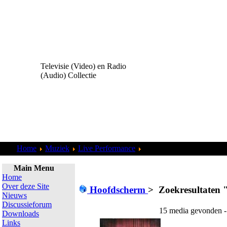
Televisie (Video) en Radio
(Audio) Collectie
Home
Muziek
Live Performance
Zoekresultaten "
admin
"
Main Menu
Home
Over deze Site
Hoofdscherm
>
Zoekresultaten 
Nieuws
Discussieforum
15 media gevonden -
Downloads
Links