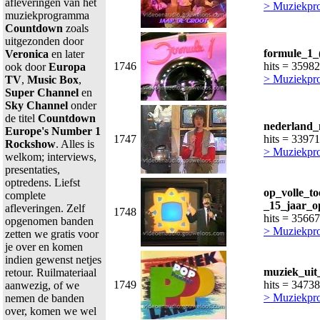
afleveringen van het
> Muziekpr
muziekprogramma
Countdown
zoals
uitgezonden door
formule_1_
Veronica
en later
1746
hits = 35982
ook door
Europa
> Muziekpr
TV
,
Music Box
,
Super Channel
en
Sky Channel
onder
de titel
Countdown
nederland_
Europe's Number 1
1747
hits = 33971
Rockshow
. Alles is
> Muziekpr
welkom; interviews,
presentaties,
optredens. Liefst
op_volle_t
complete
_15_jaar_op
afleveringen. Zelf
1748
hits = 35667
opgenomen banden
> Muziekpr
zetten we gratis voor
je over en komen
indien gewenst netjes
muziek_uit
retour. Ruilmateriaal
1749
hits = 34738
aanwezig, of we
> Muziekpr
nemen de banden
over, komen we wel