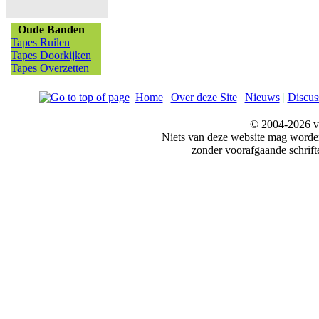
Oude Banden
Tapes Ruilen
Tapes Doorkijken
Tapes Overzetten
Home
|
Over deze Site
|
Nieuws
|
Discus
© 2004-2026 v
Niets van deze website mag word
zonder voorafgaande schrift