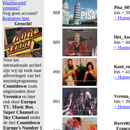
Wachtwoord
Pisa_00
vergeten?
888
hits = 3
Nog geen account?
> Humor,
Registreer hier.
Gezocht!
Het_And
889
hits = 4
> Humor,
Voor het
internationale archief
Koot_en
zijn wij op zoek naar
890
hits = 4
afleveringen van het
> Humor,
muziekprogramma
Countdown
zoals
uitgezonden door
Verona_
Veronica
en later
891
hits = 3
ook door
Europa
> Humor,
TV
,
Music Box
,
Super Channel
en
Sky Channel
onder
de titel
Countdown
Borrelti
Europe's Number 1
_Franco