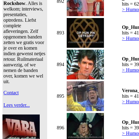
892
Rockshow
. Alles is
hits = 6
welkom; interviews,
> Humor,
presentaties,
optredens. Liefst
complete
Op_Hun_
afleveringen. Zelf
893
hits = 4
opgenomen banden
> Humor,
zetten we gratis voor
je over en komen
indien gewenst netjes
Op_Hun
retour. Ruilmateriaal
894
hits = 3
aanwezig, of we
> Humor,
nemen de banden
over, komen we wel
uit.
Verona_
Contact
895
hits = 4
> Humor,
Lees verder...
Op_Hun
896
hits = 3
> Humor,