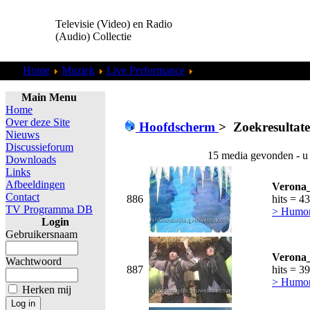
Televisie (Video) en Radio
(Audio) Collectie
Home
Muziek
Live Performance
Zoekresultaten "
admin
"
Main Menu
Home
Over deze Site
Hoofdscherm
>
Zoekresultat
Nieuws
Discussieforum
15 media gevonden - u
Downloads
Links
Afbeeldingen
Verona_
Contact
886
hits = 4
TV Programma DB
> Humor,
Login
Gebruikersnaam
Verona_
Wachtwoord
887
hits = 3
> Humor,
Herken mij