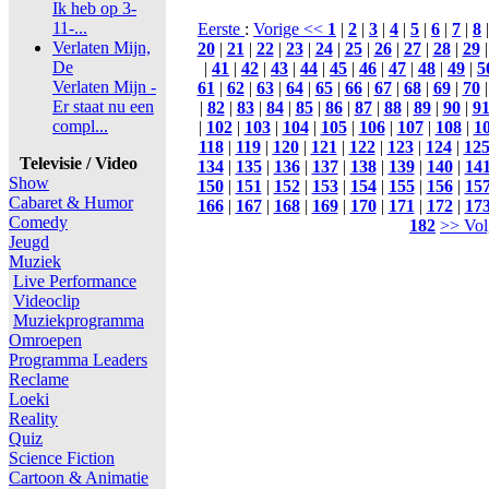
Ik heb op 3-
11-...
Eerste
:
Vorige <<
1
|
2
|
3
|
4
|
5
|
6
|
7
|
8
Verlaten Mijn,
20
|
21
|
22
|
23
|
24
|
25
|
26
|
27
|
28
|
29
De
|
41
|
42
|
43
|
44
|
45
|
46
|
47
|
48
|
49
|
5
Verlaten Mijn -
61
|
62
|
63
|
64
|
65
|
66
|
67
|
68
|
69
|
70
Er staat nu een
|
82
|
83
|
84
|
85
|
86
|
87
|
88
|
89
|
90
|
9
compl...
|
102
|
103
|
104
|
105
|
106
|
107
|
108
|
1
118
|
119
|
120
|
121
|
122
|
123
|
124
|
12
Televisie / Video
134
|
135
|
136
|
137
|
138
|
139
|
140
|
14
Show
150
|
151
|
152
|
153
|
154
|
155
|
156
|
15
Cabaret & Humor
166
|
167
|
168
|
169
|
170
|
171
|
172
|
17
Comedy
182
>> Vol
Jeugd
Muziek
Live Performance
Videoclip
Muziekprogramma
Omroepen
Programma Leaders
Reclame
Loeki
Reality
Quiz
Science Fiction
Cartoon & Animatie