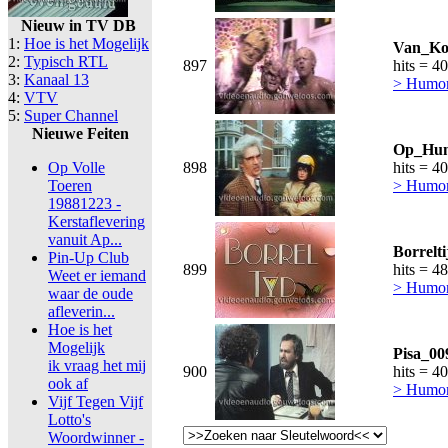
Nieuw in TV DB
1:
Hoe is het Mogelijk
Van_Koo
2:
Typisch RTL
897
hits = 4
3:
Kanaal 13
> Humor,
4:
VTV
5:
Super Channel
Nieuwe Feiten
Op_Hun
Op Volle
898
hits = 4
Toeren
> Humor,
19881223 -
Kerstaflevering
vanuit Ap...
Borrelt
Pin-Up Club
899
hits = 4
Weet er iemand
> Humor,
waar de oude
afleverin...
Hoe is het
Mogelijk
Pisa_00
ik vraag het mij
900
hits = 4
ook af
> Humor,
Vijf Tegen Vijf
Lotto's
Woordwinner -