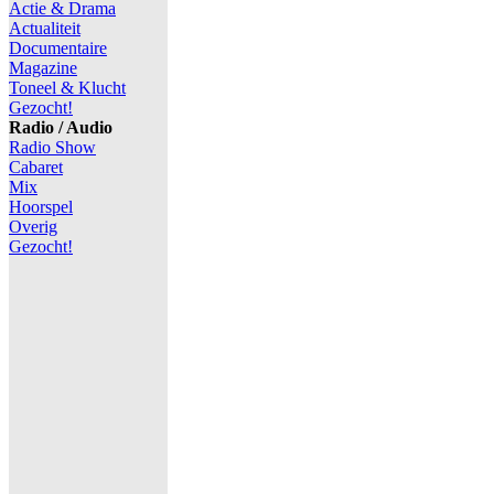
Actie & Drama
Actualiteit
Documentaire
Magazine
Toneel & Klucht
Gezocht!
Radio / Audio
Radio Show
Cabaret
Mix
Hoorspel
Overig
Gezocht!