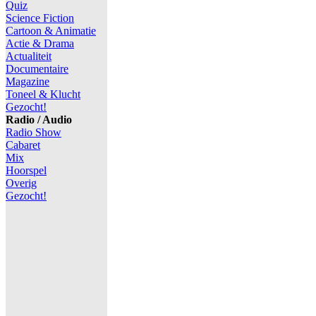
Quiz
Science Fiction
Cartoon & Animatie
Actie & Drama
Actualiteit
Documentaire
Magazine
Toneel & Klucht
Gezocht!
Radio / Audio
Radio Show
Cabaret
Mix
Hoorspel
Overig
Gezocht!