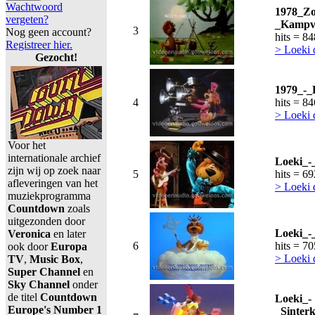
Wachtwoord
1978_Zo
vergeten?
_Kampvu
3
Nog geen account?
hits = 8
Registreer hier.
> Loeki 
Gezocht!
1979_-_
4
hits = 8
> Loeki 
Voor het
internationale archief
Loeki_-
zijn wij op zoek naar
5
hits = 6
afleveringen van het
> Loeki 
muziekprogramma
Countdown
zoals
uitgezonden door
Loeki_-
Veronica
en later
6
hits = 7
ook door
Europa
> Loeki 
TV
,
Music Box
,
Super Channel
en
Sky Channel
onder
de titel
Countdown
Loeki_-
Europe's Number 1
_Sinter