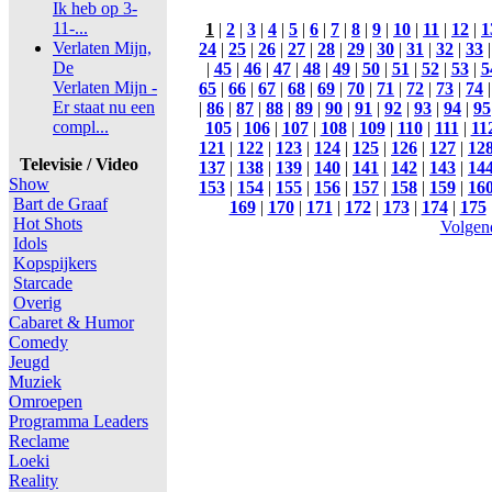
Ik heb op 3-
11-...
1
|
2
|
3
|
4
|
5
|
6
|
7
|
8
|
9
|
10
|
11
|
12
|
1
Verlaten Mijn,
24
|
25
|
26
|
27
|
28
|
29
|
30
|
31
|
32
|
33
De
|
45
|
46
|
47
|
48
|
49
|
50
|
51
|
52
|
53
|
5
Verlaten Mijn -
65
|
66
|
67
|
68
|
69
|
70
|
71
|
72
|
73
|
74
Er staat nu een
|
86
|
87
|
88
|
89
|
90
|
91
|
92
|
93
|
94
|
95
compl...
105
|
106
|
107
|
108
|
109
|
110
|
111
|
11
121
|
122
|
123
|
124
|
125
|
126
|
127
|
12
Televisie / Video
137
|
138
|
139
|
140
|
141
|
142
|
143
|
14
Show
153
|
154
|
155
|
156
|
157
|
158
|
159
|
16
Bart de Graaf
169
|
170
|
171
|
172
|
173
|
174
|
175
Hot Shots
Volgen
Idols
Kopspijkers
Starcade
Overig
Cabaret & Humor
Comedy
Jeugd
Muziek
Omroepen
Programma Leaders
Reclame
Loeki
Reality