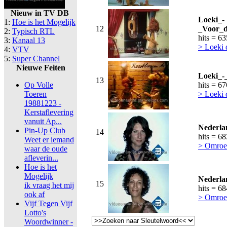
Nieuw in TV DB
Loeki_-
1:
Hoe is het Mogelijk
12
_Voor_d
2:
Typisch RTL
hits = 6
3:
Kanaal 13
> Loeki
4:
VTV
5:
Super Channel
Nieuwe Feiten
Loeki_-
13
Op Volle
hits = 6
Toeren
> Loeki
19881223 -
Kerstaflevering
vanuit Ap...
Nederla
Pin-Up Club
14
hits = 6
Weet er iemand
> Omroe
waar de oude
afleverin...
Hoe is het
Mogelijk
Nederla
15
ik vraag het mij
hits = 6
ook af
> Omroe
Vijf Tegen Vijf
Lotto's
Woordwinner -