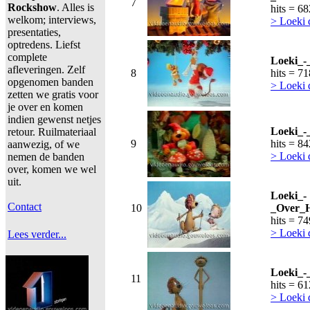
7
Rockshow
. Alles is
hits = 6
welkom; interviews,
> Loeki 
presentaties,
optredens. Liefst
complete
Loeki_-
afleveringen. Zelf
8
hits = 7
opgenomen banden
> Loeki
zetten we gratis voor
je over en komen
indien gewenst netjes
Loeki_-
retour. Ruilmateriaal
9
hits = 8
aanwezig, of we
> Loeki
nemen de banden
over, komen we wel
uit.
Loeki_-
Contact
10
_Over_H
hits = 7
> Loeki
Lees verder...
Loeki_-
11
hits = 6
> Loeki