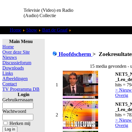
Televisie (Video) en Radio
(Audio) Collectie
Home
Show
Bart de Graaf
Zoekresultaten "
admin
"
Main Menu
Home
Over deze Site
Hoofdscherm
>
Zoekresultate
Nieuws
Discussieforum
15 media gevonden - u
Downloads
Links
NET5_N
Afbeeldingen
_Leo_de
Contact
1
hits = 7
TV Programma DB
> Nieuws
Login
Overig
Gebruikersnaam
NET5_N
_Leo_de
Wachtwoord
2
hits = 7
> Nieuws
Herken mij
Overig