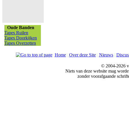
Oude Banden
Tapes Ruilen
Tapes Doorkijken
Tapes Overzetten
Home
|
Over deze Site
|
Nieuws
|
Discus
© 2004-2026 v
Niets van deze website mag word
zonder voorafgaande schrift