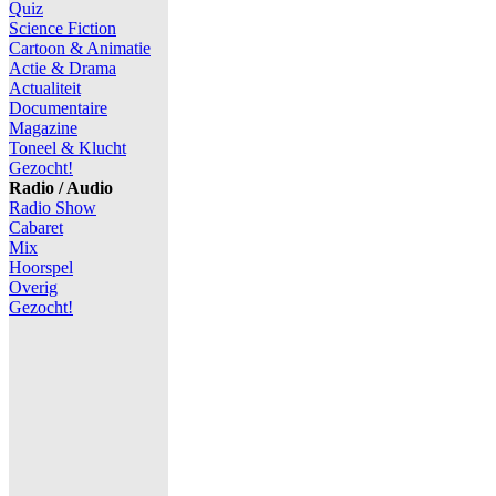
Quiz
Science Fiction
Cartoon & Animatie
Actie & Drama
Actualiteit
Documentaire
Magazine
Toneel & Klucht
Gezocht!
Radio / Audio
Radio Show
Cabaret
Mix
Hoorspel
Overig
Gezocht!