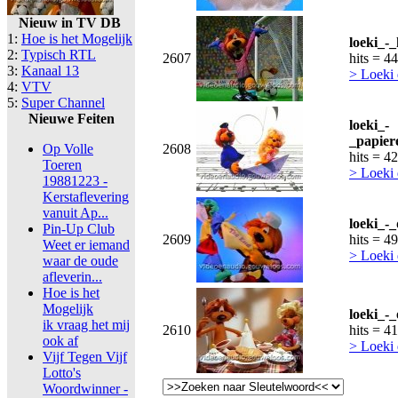
Nieuw in TV DB
1:
Hoe is het Mogelijk
loeki_-
2:
Typisch RTL
2607
hits = 4
3:
Kanaal 13
> Loeki 
4:
VTV
5:
Super Channel
Nieuwe Feiten
loeki_-
_papier
Op Volle
2608
hits = 4
Toeren
> Loeki 
19881223 -
Kerstaflevering
vanuit Ap...
loeki_-
Pin-Up Club
2609
hits = 4
Weet er iemand
> Loeki 
waar de oude
afleverin...
Hoe is het
Mogelijk
loeki_-_
ik vraag het mij
2610
hits = 4
ook af
> Loeki 
Vijf Tegen Vijf
Lotto's
Woordwinner -