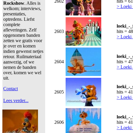
2602
hits = 6
Rockshow
. Alles is
> Loeki 
welkom; interviews,
presentaties,
optredens. Liefst
complete
loeki_-_
afleveringen. Zelf
2603
hits = 4
opgenomen banden
> Loeki 
zetten we gratis voor
je over en komen
indien gewenst netjes
loeki_-
retour. Ruilmateriaal
2604
hits = 4
aanwezig, of we
> Loeki 
nemen de banden
over, komen we wel
uit.
loeki_-
Contact
2605
hits = 4
> Loeki 
Lees verder...
loeki_-
2606
hits = 4
> Loeki 