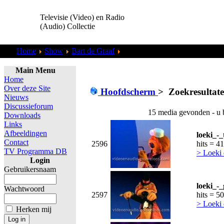
Televisie (Video) en Radio
(Audio) Collectie
Home
Show
Bart de Graaf
Zoekresultaten "
admin
"
Main Menu
Home
Over deze Site
Hoofdscherm
>
Zoekresultat
Nieuws
Discussieforum
15 media gevonden - u 
Downloads
Links
Afbeeldingen
loeki_-
Contact
2596
hits = 4
TV Programma DB
> Loeki 
Login
Gebruikersnaam
loeki_-
Wachtwoord
2597
hits = 5
> Loeki 
Herken mij