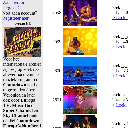
Wachtwoord
loeki_-_
vergeten?
2598
hits = 4
Nog geen account?
> Loeki 
Registreer hier.
Gezocht!
loeki_-
2599
hits = 4
> Loeki 
Voor het
internationale archief
loeki_-
zijn wij op zoek naar
2600
hits = 7
afleveringen van het
> Loeki 
muziekprogramma
Countdown
zoals
uitgezonden door
loeki_-_
Veronica
en later
2601
hits = 4
ook door
Europa
> Loeki 
TV
,
Music Box
,
Super Channel
en
Sky Channel
onder
de titel
Countdown
loeki_-
Europe's Number 1