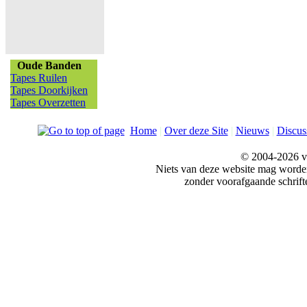
Oude Banden
Tapes Ruilen
Tapes Doorkijken
Tapes Overzetten
Home
|
Over deze Site
|
Nieuws
|
Discus
© 2004-2026 v
Niets van deze website mag word
zonder voorafgaande schrift