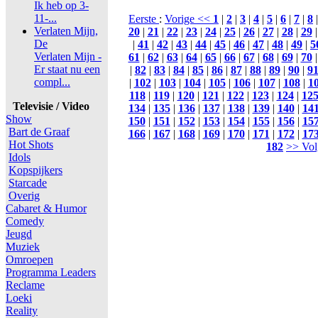
Ik heb op 3-
11-...
Eerste
:
Vorige <<
1
|
2
|
3
|
4
|
5
|
6
|
7
|
8
Verlaten Mijn,
20
|
21
|
22
|
23
|
24
|
25
|
26
|
27
|
28
|
29
De
|
41
|
42
|
43
|
44
|
45
|
46
|
47
|
48
|
49
|
5
Verlaten Mijn -
61
|
62
|
63
|
64
|
65
|
66
|
67
|
68
|
69
|
70
Er staat nu een
|
82
|
83
|
84
|
85
|
86
|
87
|
88
|
89
|
90
|
9
compl...
|
102
|
103
|
104
|
105
|
106
|
107
|
108
|
1
118
|
119
|
120
|
121
|
122
|
123
|
124
|
12
Televisie / Video
134
|
135
|
136
|
137
|
138
|
139
|
140
|
14
Show
150
|
151
|
152
|
153
|
154
|
155
|
156
|
15
Bart de Graaf
166
|
167
|
168
|
169
|
170
|
171
|
172
|
17
Hot Shots
182
>> Vol
Idols
Kopspijkers
Starcade
Overig
Cabaret & Humor
Comedy
Jeugd
Muziek
Omroepen
Programma Leaders
Reclame
Loeki
Reality