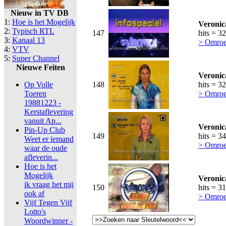
Nieuw in TV DB
1:
Hoe is het Mogelijk
Veronic
2:
Typisch RTL
147
hits = 3
3:
Kanaal 13
> Omroe
4:
VTV
5:
Super Channel
Nieuwe Feiten
Veronic
Op Volle
148
hits = 3
Toeren
> Omroe
19881223 -
Kerstaflevering
vanuit Ap...
Veronic
Pin-Up Club
149
hits = 3
Weet er iemand
> Omroe
waar de oude
afleverin...
Hoe is het
Mogelijk
Veronic
ik vraag het mij
150
hits = 3
ook af
> Omroe
Vijf Tegen Vijf
Lotto's
Woordwinner -