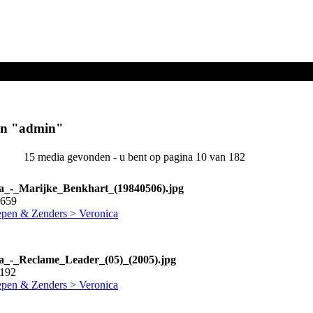
en "
admin
"
15 media gevonden - u bent op pagina 10 van 182
a_-_Marijke_Benkhart_(19840506).jpg
2659
pen & Zenders > Veronica
a_-_Reclame_Leader_(05)_(2005).jpg
1192
pen & Zenders > Veronica