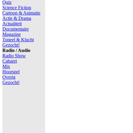
Quiz
Science Fiction
Cartoon & Animatie
Actie & Drama
Actualiteit
Documentaire
Magazine
Toneel & Klucht
Gezocht!
Radio / Audio
Radio Show
Cabaret
Mix
Hoorspel
Overig
Gezocht!