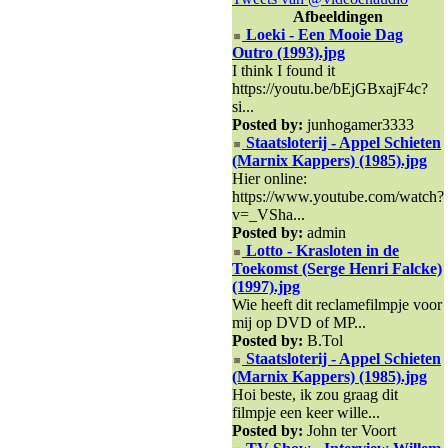
Afbeeldingen
Loeki - Een Mooie Dag
Outro (1993).jpg
I think I found it
https://youtu.be/bEjGBxajF4c?
si...
Posted by:
junhogamer3333
Staatsloterij - Appel Schieten
(Marnix Kappers) (1985).jpg
Hier online:
https://www.youtube.com/watch?
v=_VSha...
Posted by:
admin
Lotto - Krasloten in de
Toekomst (Serge Henri Falcke)
(1997).jpg
Wie heeft dit reclamefilmpje voor
mij op DVD of MP...
Posted by:
B.Tol
Staatsloterij - Appel Schieten
(Marnix Kappers) (1985).jpg
Hoi beste, ik zou graag dit
filmpje een keer wille...
Posted by:
John ter Voort