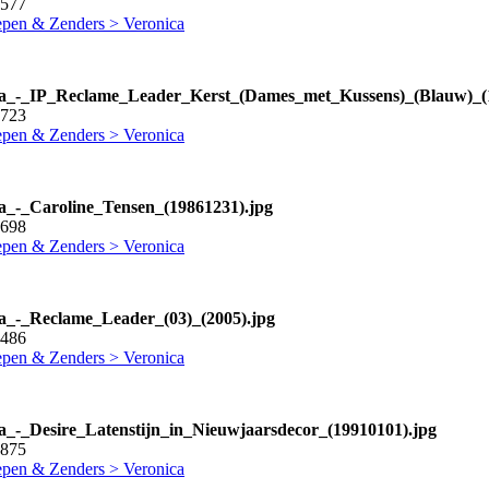
0577
pen & Zenders > Veronica
a_-_IP_Reclame_Leader_Kerst_(Dames_met_Kussens)_(Blauw)_(1
2723
pen & Zenders > Veronica
a_-_Caroline_Tensen_(19861231).jpg
7698
pen & Zenders > Veronica
a_-_Reclame_Leader_(03)_(2005).jpg
1486
pen & Zenders > Veronica
a_-_Desire_Latenstijn_in_Nieuwjaarsdecor_(19910101).jpg
4875
pen & Zenders > Veronica