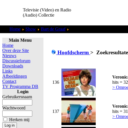
Televisie (Video) en Radio
(Audio) Collectie
Home
Show
Bart de Graaf
Zoekresultaten "
admin
"
Main Menu
Home
Over deze Site
Hoofdscherm
>
Zoekresultat
Nieuws
Discussieforum
Downloads
Links
Afbeeldingen
Veronic
Contact
136
hits = 3
TV Programma DB
> Omroe
Login
Gebruikersnaam
Veronic
Wachtwoord
137
hits = 3
> Omroe
Herken mij