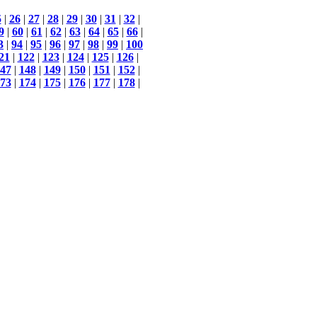
5
|
26
|
27
|
28
|
29
|
30
|
31
|
32
|
9
|
60
|
61
|
62
|
63
|
64
|
65
|
66
|
3
|
94
|
95
|
96
|
97
|
98
|
99
|
100
21
|
122
|
123
|
124
|
125
|
126
|
47
|
148
|
149
|
150
|
151
|
152
|
73
|
174
|
175
|
176
|
177
|
178
|