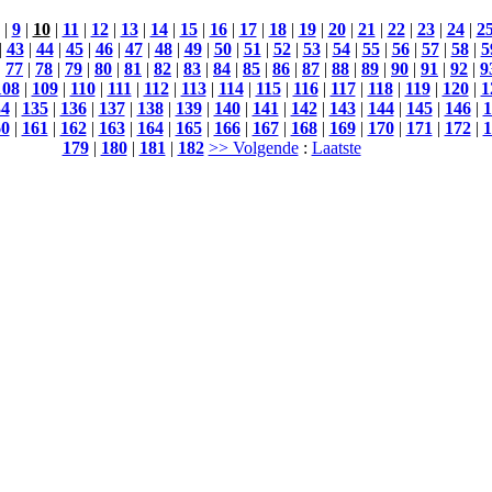
|
9
|
10
|
11
|
12
|
13
|
14
|
15
|
16
|
17
|
18
|
19
|
20
|
21
|
22
|
23
|
24
|
2
|
43
|
44
|
45
|
46
|
47
|
48
|
49
|
50
|
51
|
52
|
53
|
54
|
55
|
56
|
57
|
58
|
5
|
77
|
78
|
79
|
80
|
81
|
82
|
83
|
84
|
85
|
86
|
87
|
88
|
89
|
90
|
91
|
92
|
9
108
|
109
|
110
|
111
|
112
|
113
|
114
|
115
|
116
|
117
|
118
|
119
|
120
|
1
34
|
135
|
136
|
137
|
138
|
139
|
140
|
141
|
142
|
143
|
144
|
145
|
146
|
1
60
|
161
|
162
|
163
|
164
|
165
|
166
|
167
|
168
|
169
|
170
|
171
|
172
|
1
179
|
180
|
181
|
182
>> Volgende
:
Laatste