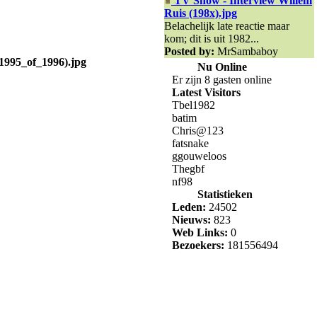
TV Show - Interview Willem
Ruis (198x).jpg
Belachelijk late reactie maar
kom; dit is uit 1982...
Posted by:
MrSambaboy
995_of_1996).jpg
Nu Online
Er zijn 8 gasten online
Latest Visitors
Tbel1982
batim
Chris@123
fatsnake
ggouweloos
Thegbf
nf98
Statistieken
Leden:
24502
Nieuws:
823
Web Links:
0
Bezoekers:
181556494