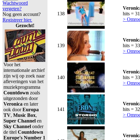
Wachtwoord
Veronic
vergeten?
138
hits = 3
Nog geen account?
> Omroe
Registreer hier.
Gezocht!
Veronic
139
hits = 3
> Omroe
Voor het
internationale archief
Veronic
zijn wij op zoek naar
140
hits = 3
afleveringen van het
> Omroe
muziekprogramma
Countdown
zoals
uitgezonden door
Veronic
Veronica
en later
141
hits = 3
ook door
Europa
> Omroe
TV
,
Music Box
,
Super Channel
en
Sky Channel
onder
de titel
Countdown
Veronic
Europe's Number 1