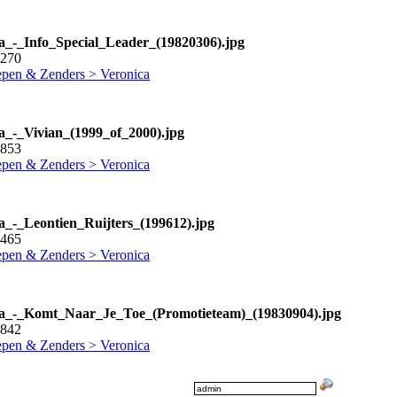
a_-_Info_Special_Leader_(19820306).jpg
2270
pen & Zenders > Veronica
a_-_Vivian_(1999_of_2000).jpg
2853
pen & Zenders > Veronica
a_-_Leontien_Ruijters_(199612).jpg
4465
pen & Zenders > Veronica
a_-_Komt_Naar_Je_Toe_(Promotieteam)_(19830904).jpg
1842
pen & Zenders > Veronica