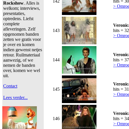
142
hits = 3
Rockshow
. Alles is
> Omroe
welkom; interviews,
presentaties,
optredens. Liefst
complete
Veronic
afleveringen. Zelf
143
hits = 3
opgenomen banden
> Omroe
zetten we gratis voor
je over en komen
indien gewenst netjes
Veronic
retour. Ruilmateriaal
144
hits = 3
aanwezig, of we
> Omroe
nemen de banden
over, komen we wel
uit.
Veronic
Contact
145
hits = 3
> Omroe
Lees verder...
Veronic
146
hits = 3
> Omroe