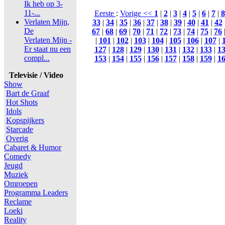
Ik heb op 3-
11-...
Eerste
:
Vorige <<
1
|
2
|
3
|
4
|
5
|
6
|
7
|
8
Verlaten Mijn,
33
|
34
|
35
|
36
|
37
|
38
|
39
|
40
|
41
|
42
De
67
|
68
|
69
|
70
|
71
|
72
|
73
|
74
|
75
|
76
Verlaten Mijn -
|
101
|
102
|
103
|
104
|
105
|
106
|
107
|
Er staat nu een
127
|
128
|
129
|
130
|
131
|
132
|
133
|
1
compl...
153
|
154
|
155
|
156
|
157
|
158
|
159
|
1
Televisie / Video
Show
Bart de Graaf
Hot Shots
Idols
Kopspijkers
Starcade
Overig
Cabaret & Humor
Comedy
Jeugd
Muziek
Omroepen
Programma Leaders
Reclame
Loeki
Reality