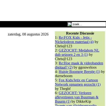
Recente Discussie
zaterdag, 08 augustus 2026
1:
Re:FOX Kids - Jetix -
Nickelodeon materiaal (4)
by
Chris@123
2:
GEZOCHT: Medabots NL
dub seizoen 2 en 3 (1)
by
Chris@123
3:
Re:Hoe maak ik videobanden
digitaal? (2)
by ggouweloos
4:
Huisje Boompje Beestje (1)
by
rkerseboom
5:
Fox Kids/Jetix en Cartoon
Network opnamen gezocht (1)
by Thegbf
6:
GEZOCHT: Verloren
afleveringen van Buurman &
Buurm (1)
by DikkeKip
Tweets van @videoenaudio