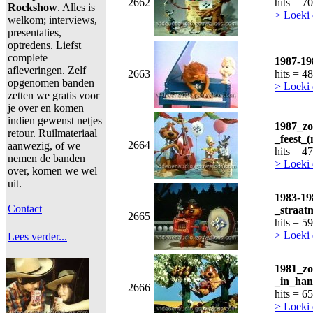
2662
hits = 7
Rockshow
. Alles is
> Loeki 
welkom; interviews,
presentaties,
optredens. Liefst
complete
1987-19
afleveringen. Zelf
2663
hits = 4
opgenomen banden
> Loeki 
zetten we gratis voor
je over en komen
indien gewenst netjes
1987_zo
retour. Ruilmateriaal
_feest_
2664
aanwezig, of we
hits = 4
nemen de banden
> Loeki 
over, komen we wel
uit.
1983-19
Contact
_straat
2665
hits = 5
> Loeki 
Lees verder...
1981_zo
_in_han
2666
hits = 6
> Loeki 