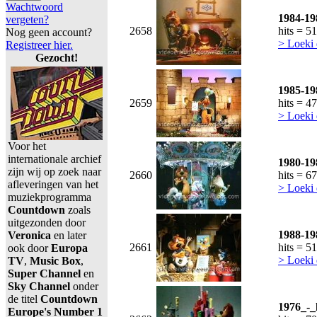
Wachtwoord
1984-19
vergeten?
2658
hits = 5
Nog geen account?
> Loeki 
Registreer hier.
Gezocht!
1985-19
2659
hits = 4
> Loeki 
Voor het
internationale archief
1980-19
zijn wij op zoek naar
2660
hits = 6
afleveringen van het
> Loeki 
muziekprogramma
Countdown
zoals
uitgezonden door
1988-19
Veronica
en later
2661
hits = 5
ook door
Europa
> Loeki 
TV
,
Music Box
,
Super Channel
en
Sky Channel
onder
de titel
Countdown
1976_-_
Europe's Number 1