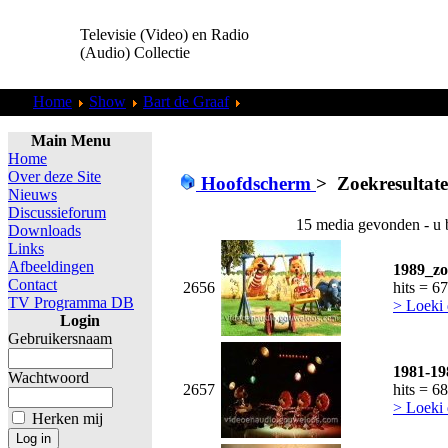
Televisie (Video) en Radio
(Audio) Collectie
Home
Show
Bart de Graaf
Zoekresultaten "
admin
"
Main Menu
Home
Over deze Site
Hoofdscherm
>
Zoekresultat
Nieuws
Discussieforum
15 media gevonden - u 
Downloads
Links
Afbeeldingen
1989_zo
Contact
2656
hits = 6
TV Programma DB
> Loeki 
Login
Gebruikersnaam
1981-19
Wachtwoord
2657
hits = 6
> Loeki 
Herken mij