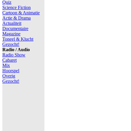
Quiz
Science Fiction
Cartoon & Animatie
Actie & Drama
Actualiteit
Documentaire
Magazine
Toneel & Klucht
Gezocht!
Radio / Audio
Radio Show
Cabaret
Mix
Hoorspel
Overig
Gezocht!