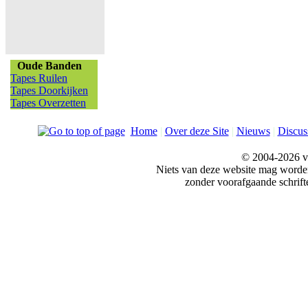
Oude Banden
Tapes Ruilen
Tapes Doorkijken
Tapes Overzetten
Home
|
Over deze Site
|
Nieuws
|
Discus
© 2004-2026 v
Niets van deze website mag word
zonder voorafgaande schrift