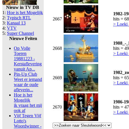
Nieuw in TV DB
1:
Hoe is het Mogelijk
1982-19
2:
Typisch RTL
2667
hits = 6
3:
Kanaal 13
> Loeki 
4:
VTV
5:
Super Channel
Nieuwe Feiten
1988_-_l
Op Volle
2668
hits = 4
Toeren
> Loeki 
19881223 -
Kerstaflevering
vanuit Ap...
1982_zo
Pin-Up Club
2669
hits = 6
Weet er iemand
> Loeki 
waar de oude
afleverin...
Hoe is het
Mogelijk
1986-19
ik vraag het mij
2670
hits = 4
ook af
> Loeki 
Vijf Tegen Vijf
Lotto's
Woordwinner -