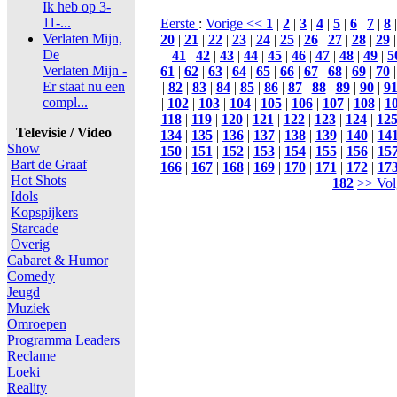
Ik heb op 3-
11-...
Eerste
:
Vorige <<
1
|
2
|
3
|
4
|
5
|
6
|
7
|
8
Verlaten Mijn,
20
|
21
|
22
|
23
|
24
|
25
|
26
|
27
|
28
|
29
De
|
41
|
42
|
43
|
44
|
45
|
46
|
47
|
48
|
49
|
5
Verlaten Mijn -
61
|
62
|
63
|
64
|
65
|
66
|
67
|
68
|
69
|
70
Er staat nu een
|
82
|
83
|
84
|
85
|
86
|
87
|
88
|
89
|
90
|
9
compl...
|
102
|
103
|
104
|
105
|
106
|
107
|
108
|
1
118
|
119
|
120
|
121
|
122
|
123
|
124
|
12
Televisie / Video
134
|
135
|
136
|
137
|
138
|
139
|
140
|
14
Show
150
|
151
|
152
|
153
|
154
|
155
|
156
|
15
Bart de Graaf
166
|
167
|
168
|
169
|
170
|
171
|
172
|
17
Hot Shots
182
>> Vol
Idols
Kopspijkers
Starcade
Overig
Cabaret & Humor
Comedy
Jeugd
Muziek
Omroepen
Programma Leaders
Reclame
Loeki
Reality