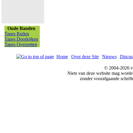
Oude Banden
Tapes Ruilen
Tapes Doorkijken
Tapes Overzetten
Home
|
Over deze Site
|
Nieuws
|
Discus
© 2004-2026 v
Niets van deze website mag word
zonder voorafgaande schrift