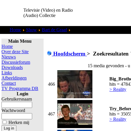
Televisie (Video) en Radio
(Audio) Collectie
Home
Show
Bart de Graaf
Zoekresultaten "
admin
"
Main Menu
Home
Over deze Site
Hoofdscherm
>
Zoekresultaten 
Nieuws
Discussieforum
15 media gevonden - u
Downloads
Links
Afbeeldingen
Big_Brothe
Contact
466
hits = 4784
TV Programma DB
> Reality
Login
Gebruikersnaam
Try_Befor
Wachtwoord
467
hits = 3505
> Reality
Herken mij