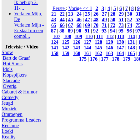
Ik heb op 3-
11-...
Eerste
:
Vorige <<
1
|
2
|
3
|
4
|
5
|
6
|
7
|
8
|
9
Verlaten Mijn,
21
|
22
|
23
|
24
|
25
|
26
|
27
|
28
|
29
|
30
|
3
De
43
|
44
|
45
|
46
|
47
|
48
|
49
|
50
|
51
|
52
|
5
Verlaten Mijn -
65
|
66
|
67
|
68
|
69
|
70
|
71
|
72
|
73
|
74
|
7
Er staat nu een
87
|
88
|
89
|
90
|
91
|
92
|
93
|
94
|
95
|
96
|
9
compl...
107
|
108
|
109
|
110
|
111
|
112
|
113
|
114
|
124
|
125
|
126
|
127
|
128
|
129
|
130
|
131
|
Televisie / Video
141
|
142
|
143
|
144
|
145
|
146
|
147
|
148
|
Show
158
|
159
|
160
|
161
|
162
|
163
|
164
|
165
|
Bart de Graaf
175
|
176
|
177
|
178
|
179
|
18
Hot Shots
Idols
Kopspijkers
Starcade
Overig
Cabaret & Humor
Comedy
Jeugd
Muziek
Omroepen
Programma Leaders
Reclame
Loeki
Reality