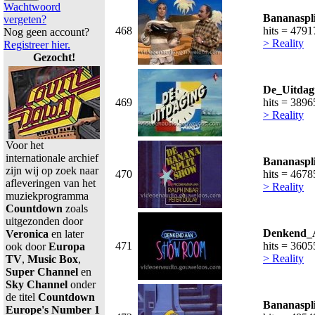
Wachtwoord
Bananaspl
vergeten?
468
hits = 4791
Nog geen account?
> Reality
Registreer hier.
Gezocht!
De_Uitdag
469
hits = 3896
> Reality
Voor het
internationale archief
Bananaspl
zijn wij op zoek naar
470
hits = 4678
afleveringen van het
> Reality
muziekprogramma
Countdown
zoals
uitgezonden door
Denkend_
Veronica
en later
471
hits = 3605
ook door
Europa
> Reality
TV
,
Music Box
,
Super Channel
en
Sky Channel
onder
de titel
Countdown
Bananaspl
Europe's Number 1