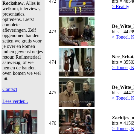
472
hits = 4854
Rockshow
. Alles is
> Reality
welkom; interviews,
presentaties,
optredens. Liefst
complete
De_Witte_
afleveringen. Zelf
473
hits = 4429
opgenomen banden
> Toneel, K
zetten we gratis voor
je over en komen
indien gewenst netjes
Nee_Schat
retour. Ruilmateriaal
474
hits = 3550
aanwezig, of we
> Toneel, K
nemen de banden
over, komen we wel
uit.
De_Witte_
Contact
475
hits = 4447
> Toneel, K
Lees verder...
Zachtjes_m
476
hits = 4156
> Toneel, K