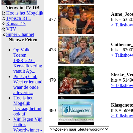
Nieuw in TV DB
1:
Hoe is het Mogelijk
Anno_Joos
2:
Typisch RTL
477
hits = 6350
3:
Kanaal 13
> Talkshow
4:
VTV
5:
Super Channel
Nieuwe Feiten
Catherine_
Op Volle
478
hits = 6200
Toeren
> Talkshow
19881223 -
Kerstaflevering
vanuit Ap...
Sterke_Ver
Pin-Up Club
479
hits = 5149
Weet er iemand
> Talkshow
waar de oude
afleverin...
Hoe is het
Mogelijk
Klasgenot
ik vraag het mij
480
hits = 5994
ook af
> Talkshow
Vijf Tegen Vijf
Lotto's
Woordwinner -