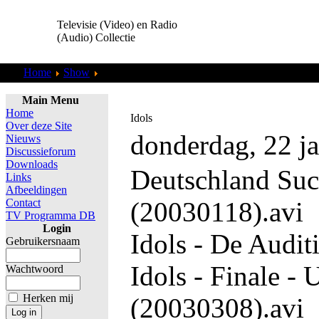
Televisie (Video) en Radio
(Audio) Collectie
Home
Show
Idols
Main Menu
Home
Idols
Over deze Site
donderdag, 22 j
Nieuws
Discussieforum
Downloads
Deutschland Suc
Links
Afbeeldingen
Contact
(20030118).avi
TV Programma DB
Login
Idols - De Audit
Gebruikersnaam
Idols - Finale - 
Wachtwoord
Herken mij
(20030308).avi