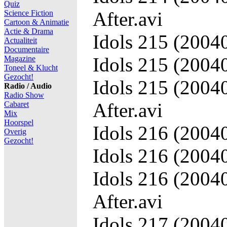
Quiz
After.avi
Science Fiction
Cartoon & Animatie
Actie & Drama
Idols 215 (20040
Actualiteit
Documentaire
Idols 215 (2004
Magazine
Toneel & Klucht
Gezocht!
Idols 215 (2004
Radio / Audio
Radio Show
After.avi
Cabaret
Mix
Hoorspel
Idols 216 (20040
Overig
Gezocht!
Idols 216 (2004
Idols 216 (2004
After.avi
Idols 217 (20040