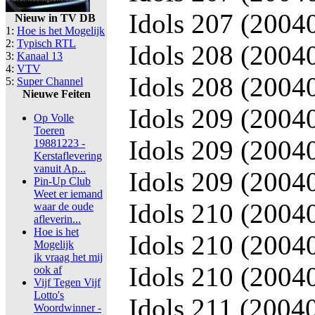
Idols 207 (2004
Nieuw in TV DB
1:
Hoe is het Mogelijk
2:
Typisch RTL
Idols 208 (2004
3:
Kanaal 13
4:
VTV
Idols 208 (2004
5:
Super Channel
Nieuwe Feiten
Idols 209 (20040
Op Volle
Toeren
Idols 209 (2004
19881223 -
Kerstaflevering
vanuit Ap...
Idols 209 (2004
Pin-Up Club
Weet er iemand
Idols 210 (20040
waar de oude
afleverin...
Hoe is het
Idols 210 (2004
Mogelijk
ik vraag het mij
Idols 210 (2004
ook af
Vijf Tegen Vijf
Lotto's
Idols 211 (20040
Woordwinner -