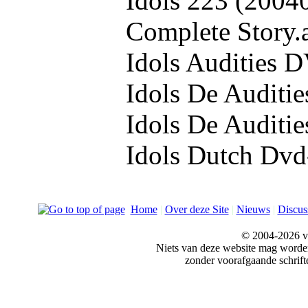
Idols 223 (2004
Complete Story.
Idols Audities 
Idols De Auditie
Idols De Auditie
Idols Dutch Dvd-
Home
|
Over deze Site
|
Nieuws
|
Discus
© 2004-2026 v
Niets van deze website mag word
zonder voorafgaande schrift