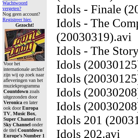
Wachtwoord
Idols - Finale (
vergeten?
Nog geen account?
Idols - The Comp
Registreer hier.
Gezocht!
(20030319).avi
Idols - The Stor
Idols (20030125)
Voor het
internationale archief
Idols (20030125
zijn wij op zoek naar
afleveringen van het
muziekprogramma
Idols (20030208)
Countdown
zoals
uitgezonden door
Idols (20030208
Veronica
en later
ook door
Europa
TV
,
Music Box
,
Idols 201 (2003
Super Channel
en
Sky Channel
onder
Idols 202.avi
de titel
Countdown
Europe's Number 1