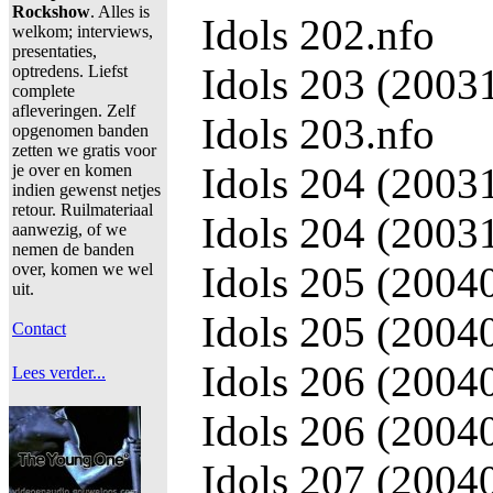
Rockshow
. Alles is
Idols 202.nfo
welkom; interviews,
presentaties,
Idols 203 (2003
optredens. Liefst
complete
afleveringen. Zelf
Idols 203.nfo
opgenomen banden
zetten we gratis voor
Idols 204 (2003
je over en komen
indien gewenst netjes
retour. Ruilmateriaal
Idols 204 (2003
aanwezig, of we
nemen de banden
Idols 205 (2004
over, komen we wel
uit.
Idols 205 (2004
Contact
Idols 206 (2004
Lees verder...
Idols 206 (2004
Idols 207 (2004