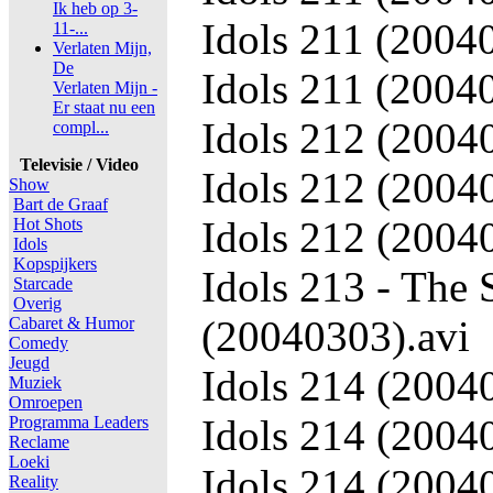
Ik heb op 3-
Idols 211 (2004
11-...
Verlaten Mijn,
De
Idols 211 (2004
Verlaten Mijn -
Er staat nu een
Idols 212 (20040
compl...
Televisie / Video
Idols 212 (2004
Show
Bart de Graaf
Idols 212 (2004
Hot Shots
Idols
Kopspijkers
Idols 213 - The 
Starcade
Overig
(20040303).avi
Cabaret & Humor
Comedy
Jeugd
Idols 214 (20040
Muziek
Omroepen
Idols 214 (2004
Programma Leaders
Reclame
Loeki
Idols 214 (2004
Reality