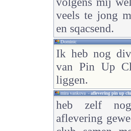
volgens mij wel
veels te jong m
en sqacsend.
Dominic
Ik heb nog div
van Pin Up Cl
liggen.
mira vankova
-
aflevering pin up cl
heb zelf no
aflevering gewe