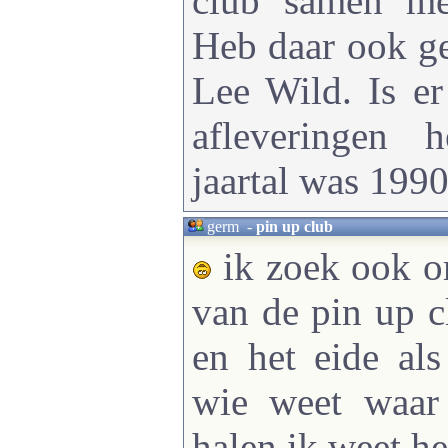
club samen me
Heb daar ook g
Lee Wild. Is e
afleveringen 
jaartal was 199
germ
-
pin up club
ik zoek ook o
van de pin up c
en het eide als
wie weet waar
halen ik weet h