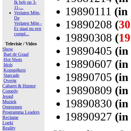
Ik heb op 3-
11-...
19890111
(in
Verlaten Mijn,
De
19890208
(
30
Verlaten Mijn -
Er staat nu een
compl...
19890308
(
19
Televisie / Video
19890405
(in
Show
Bart de Graaf
Hot Shots
19890607
(in
Idols
Kopspijkers
19890705
(in
Starcade
Overig
Cabaret & Humor
19890809
(in
Comedy
Jeugd
19890830
(in
Muziek
Omroepen
Programma Leaders
19890927
(in
Reclame
Loeki
Reality