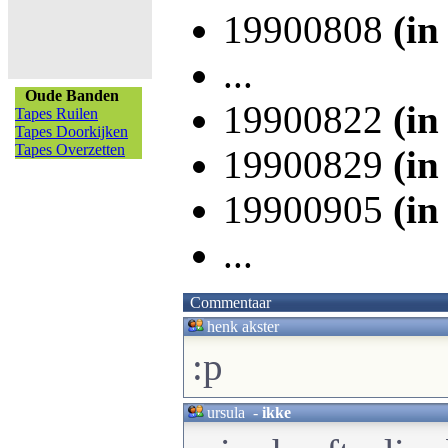
19900808
(in
...
Oude Banden
19900822
(in
Tapes Ruilen
Tapes Doorkijken
Tapes Overzetten
19900829
(in
19900905
(in
...
Commentaar
henk akster
:p
ursula
-
ikke