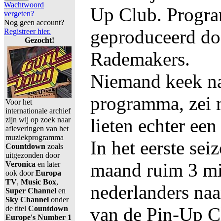
Wachtwoord
Up Club. Progr
vergeten?
Nog geen account?
geproduceerd do
Registreer hier.
Gezocht!
Rademakers.
Niemand keek na
programma, zei m
Voor het
internationale archief
lieten echter een
zijn wij op zoek naar
afleveringen van het
muziekprogramma
In het eerste sei
Countdown
zoals
uitgezonden door
maand ruim 3 mi
Veronica
en later
ook door
Europa
TV
,
Music Box
,
nederlanders naa
Super Channel
en
Sky Channel
onder
van de Pin-Up C
de titel
Countdown
Europe's Number 1