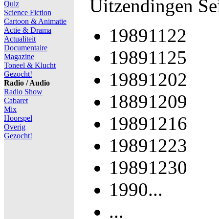
Uitzendingen Se
Quiz
Science Fiction
Cartoon & Animatie
19891122
Actie & Drama
Actualiteit
Documentaire
19891125
Magazine
Toneel & Klucht
19891202
Gezocht!
Radio / Audio
Radio Show
18891209
Cabaret
Mix
19891216
Hoorspel
Overig
Gezocht!
19891223
19891230
1990...
...