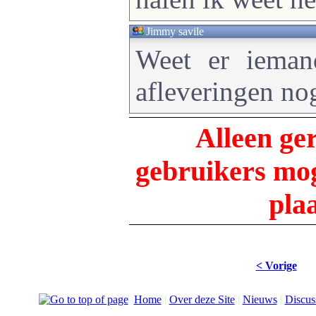
Jimmy savile
Weet er iema
afleveringen nog
Alleen ge
gebruikers m
pla
< Vorige
Home
|
Over deze Site
|
Nieuws
|
Discus