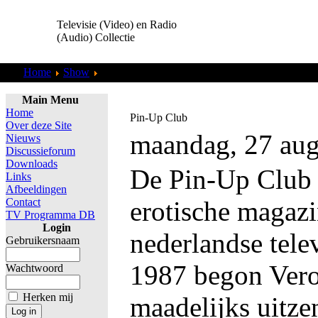
Televisie (Video) en Radio
(Audio) Collectie
Home
Show
Bart de Graaf
Main Menu
Home
Pin-Up Club
Over deze Site
maandag, 27 aug
Nieuws
Discussieforum
Downloads
De Pin-Up Club 
Links
Afbeeldingen
Contact
erotische magazi
TV Programma DB
Login
nederlandse telev
Gebruikersnaam
1987 begon Vero
Wachtwoord
Herken mij
maadelijks uitze