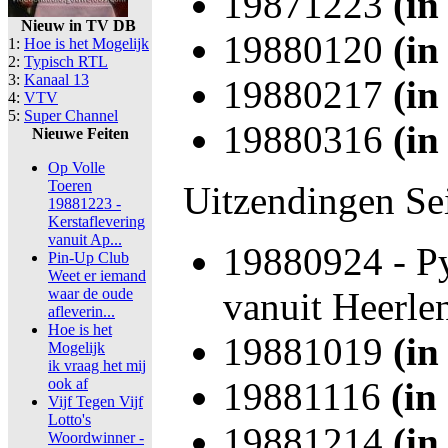
19871223
(in
Nieuw in TV DB
19880120
(in
1:
Hoe is het Mogelijk
2:
Typisch RTL
3:
Kanaal 13
19880217
(in
4:
VTV
5:
Super Channel
19880316
(in
Nieuwe Feiten
Op Volle
Toeren
Uitzendingen Se
19881223 -
Kerstaflevering
vanuit Ap...
19880924 - P
Pin-Up Club
Weet er iemand
waar de oude
vanuit Heerle
afleverin...
Hoe is het
19881019
(in
Mogelijk
ik vraag het mij
ook af
19881116
(in
Vijf Tegen Vijf
Lotto's
19881214
(in
Woordwinner -