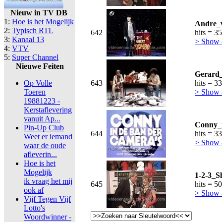
Nieuw in TV DB
1:
Hoe is het Mogelijk
Andre_
2:
Typisch RTL
642
hits = 3
3:
Kanaal 13
> Show
4:
VTV
5:
Super Channel
Nieuwe Feiten
Gerard
Op Volle
643
hits = 3
Toeren
> Show
19881223 -
Kerstaflevering
vanuit Ap...
Conny_
Pin-Up Club
644
hits = 3
Weet er iemand
> Show
waar de oude
afleverin...
Hoe is het
Mogelijk
1-2-3_S
ik vraag het mij
645
hits = 5
ook af
> Show
Vijf Tegen Vijf
Lotto's
Woordwinner -