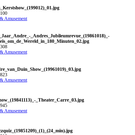
_Kerstshow_(199012)_01.jpg
3100
 & Amusement
_Jaar_Andre_-_Andres_Jubileumrevue_(19861018)_-
eis_om_de_Wereld_in_180_Minuten_02.jpg
2308
 & Amusement
re_van_Duin_Show_(19961019)_03.jpg
3823
 & Amusement
how_(19841113)_-_Theater_Carre_03.jpg
8945
 & Amusement
zquiz_(19851209)_(1)_(24_min).jpg