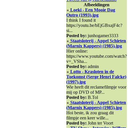
Afbeeldingen
Loeki - Een Mooie Dag
Outro (1993).jpg
I think I found it
https://youtu.be/bEjGBxajF4c?
si...
Posted by:
junhogamer3333
Staatsloterij - Appel Schieten
(Marnix Kappers) (1985).jpg
Hier online:
https://www.youtube.com/watch?
v=_VSha...
Posted by:
admin
Lotto - Krasloten in de
Toekomst (Serge Henri Falcke)
(1997).jpg
Wie heeft dit reclamefilmpje voor
mij op DVD of MP...
Posted by:
B.Tol
Staatsloterij - Appel Schieten
(Marnix Kappers) (1985).jpg
Hoi beste, ik zou graag dit
filmpje een keer wille...
Posted by:
John ter Voort