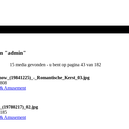
en "
admin
"
15 media gevonden - u bent op pagina 43 van 182
how_(19841225)_-_Romantische_Kerst_03.jpg
4808
 & Amusement
_(19780217)_02.jpg
3185
 & Amusement