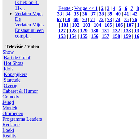
Ik heb op 3-
11-...
Eerste
:
Vorige <<
1
|
2
|
3
|
4
|
5
|
6
|
7
|
8
Verlaten Mijn,
33
|
34
|
35
|
36
|
37
|
38
|
39
|
40
|
41
|
42
De
67
|
68
|
69
|
70
|
71
|
72
|
73
|
74
|
75
|
76
Verlaten Mijn -
|
101
|
102
|
103
|
104
|
105
|
106
|
107
|
Er staat nu een
127
|
128
|
129
|
130
|
131
|
132
|
133
|
1
compl...
153
|
154
|
155
|
156
|
157
|
158
|
159
|
1
Televisie / Video
Show
Bart de Graaf
Hot Shots
Idols
Kopspijkers
Starcade
Overig
Cabaret & Humor
Comedy
Jeugd
Muziek
Omroepen
Programma Leaders
Reclame
Loeki
Reality