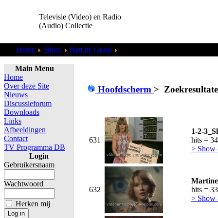
Televisie (Video) en Radio
(Audio) Collectie
Home
Show
Bart de Graaf
Zoekresultaten "
admin
"
Main Menu
Home
Over deze Site
Hoofdscherm
>
Zoekresultat
Nieuws
Discussieforum
Downloads
Links
Afbeeldingen
1-2-3_S
Contact
631
hits = 3
TV Programma DB
> Show
Login
Gebruikersnaam
Martine
Wachtwoord
632
hits = 3
> Show
Herken mij