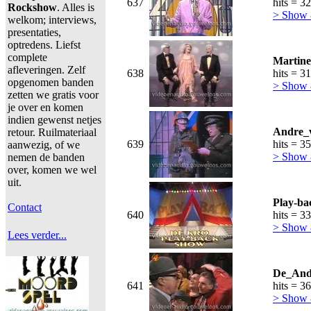
637
hits = 3
Rockshow
. Alles is
> Show
welkom; interviews,
presentaties,
optredens. Liefst
complete
Martine
afleveringen. Zelf
638
hits = 3
opgenomen banden
> Show
zetten we gratis voor
je over en komen
indien gewenst netjes
Andre_v
retour. Ruilmateriaal
639
hits = 3
aanwezig, of we
> Show
nemen de banden
over, komen we wel
uit.
Play-ba
Contact
640
hits = 3
> Show
Lees verder...
De_And
641
hits = 3
> Show