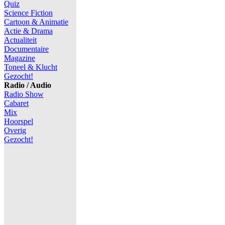
Quiz
Science Fiction
Cartoon & Animatie
Actie & Drama
Actualiteit
Documentaire
Magazine
Toneel & Klucht
Gezocht!
Radio / Audio
Radio Show
Cabaret
Mix
Hoorspel
Overig
Gezocht!