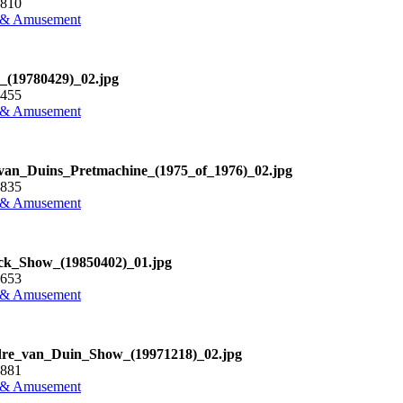
2810
 & Amusement
_(19780429)_02.jpg
1455
 & Amusement
an_Duins_Pretmachine_(1975_of_1976)_02.jpg
5835
 & Amusement
ck_Show_(19850402)_01.jpg
3653
 & Amusement
re_van_Duin_Show_(19971218)_02.jpg
6881
 & Amusement