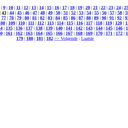
|
9
|
10
|
11
|
12
|
13
|
14
|
15
|
16
|
17
|
18
|
19
|
20
|
21
|
22
|
23
|
24
|
2
|
43
|
44
|
45
|
46
|
47
|
48
|
49
|
50
|
51
|
52
|
53
|
54
|
55
|
56
|
57
|
58
|
5
|
77
|
78
|
79
|
80
|
81
|
82
|
83
|
84
|
85
|
86
|
87
|
88
|
89
|
90
|
91
|
92
|
9
108
|
109
|
110
|
111
|
112
|
113
|
114
|
115
|
116
|
117
|
118
|
119
|
120
|
1
34
|
135
|
136
|
137
|
138
|
139
|
140
|
141
|
142
|
143
|
144
|
145
|
146
|
1
60
|
161
|
162
|
163
|
164
|
165
|
166
|
167
|
168
|
169
|
170
|
171
|
172
|
1
179
|
180
|
181
|
182
>> Volgende
:
Laatste