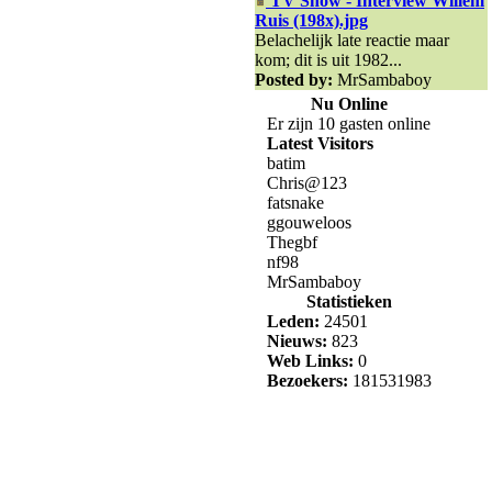
TV Show - Interview Willem
Ruis (198x).jpg
Belachelijk late reactie maar
kom; dit is uit 1982...
Posted by:
MrSambaboy
Nu Online
Er zijn 10 gasten online
Latest Visitors
batim
Chris@123
fatsnake
ggouweloos
Thegbf
nf98
MrSambaboy
Statistieken
Leden:
24501
Nieuws:
823
Web Links:
0
Bezoekers:
181531983