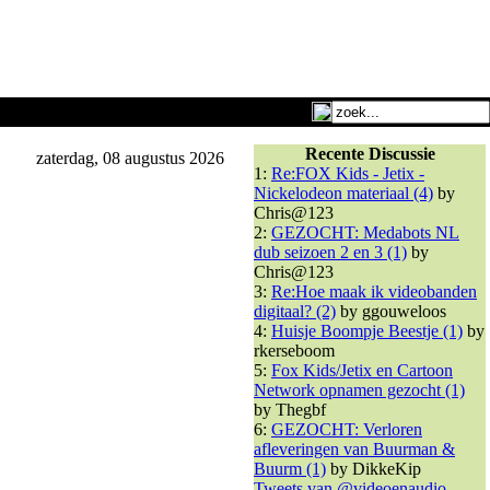
Recente Discussie
zaterdag, 08 augustus 2026
1:
Re:FOX Kids - Jetix -
Nickelodeon materiaal (4)
by
Chris@123
2:
GEZOCHT: Medabots NL
dub seizoen 2 en 3 (1)
by
Chris@123
3:
Re:Hoe maak ik videobanden
digitaal? (2)
by ggouweloos
4:
Huisje Boompje Beestje (1)
by
rkerseboom
5:
Fox Kids/Jetix en Cartoon
Network opnamen gezocht (1)
by Thegbf
6:
GEZOCHT: Verloren
afleveringen van Buurman &
Buurm (1)
by DikkeKip
Tweets van @videoenaudio