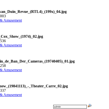
van_Duin_Revue_(RTL4)_(199x)_04.jpg
5003
 & Amusement
_Cox_Show_(1974)_02.jpg
3536
 & Amusement
in_de_Ban_Der_Cameras_(19740405)_01.jpg
3258
 & Amusement
how_(19841113)_-_Theater_Carre_02.jpg
0337
 & Amusement