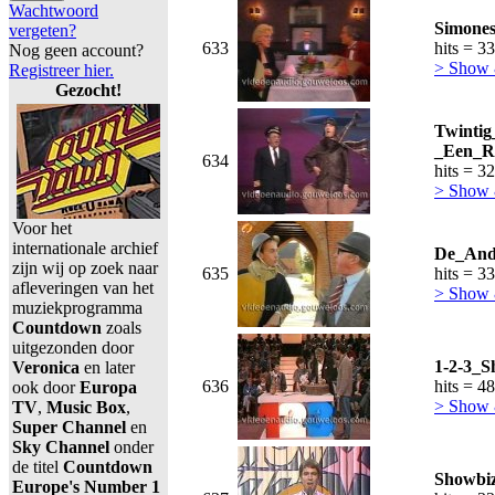
Wachtwoord
Simones
vergeten?
633
hits = 3
Nog geen account?
> Show
Registreer hier.
Gezocht!
Twintig
_Een_R
634
hits = 3
> Show
Voor het
internationale archief
De_And
zijn wij op zoek naar
635
hits = 3
afleveringen van het
> Show
muziekprogramma
Countdown
zoals
uitgezonden door
1-2-3_S
Veronica
en later
636
hits = 4
ook door
Europa
> Show
TV
,
Music Box
,
Super Channel
en
Sky Channel
onder
de titel
Countdown
Showbiz
Europe's Number 1