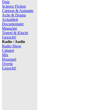
Quiz
Science Fiction
Cartoon & Animatie
Actie & Drama
Actualiteit
Documentaire
Magazine
Toneel & Klucht
Gezocht!
Radio / Audio
Radio Show
Cabaret
Mix
Hoorspel
Overig
Gezocht!