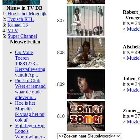
Nieuw in TV DB
Robert
1:
Hoe is het Mogelijk
_Vroege
2:
Typisch RTL
807
hits = 3
3:
Kanaal 13
> Muzie
4:
VTV
5:
Super Channel
Nieuwe Feiten
Afschei
Op Volle
808
hits = 4
Toeren
> Muzie
19881223 -
Kerstaflevering
vanuit Ap...
Julien_
Pin-Up Club
809
hits = 3
Weet er iemand
> Muzie
waar de oude
afleverin...
Hoe is het
Mogelijk
Zomer_7
ik vraag het mij
810
hits = 3
ook af
> Muzie
Vijf Tegen Vijf
Lotto's
Woordwinner -