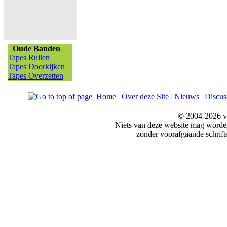
Oude Banden
Tapes Ruilen
Tapes Doorkijken
Tapes Overzetten
Home
|
Over deze Site
|
Nieuws
|
Discus
© 2004-2026 v
Niets van deze website mag word
zonder voorafgaande schrift