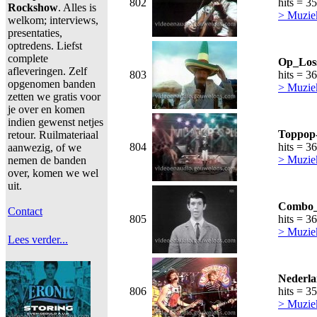
802
hits = 3
Rockshow
. Alles is
> Muzie
welkom; interviews,
presentaties,
optredens. Liefst
complete
Op_Loss
afleveringen. Zelf
803
hits = 3
opgenomen banden
> Muzie
zetten we gratis voor
je over en komen
indien gewenst netjes
Toppop-
retour. Ruilmateriaal
804
hits = 3
aanwezig, of we
> Muzie
nemen de banden
over, komen we wel
uit.
Combo_
Contact
805
hits = 3
> Muzie
Lees verder...
Nederla
806
hits = 3
> Muzie