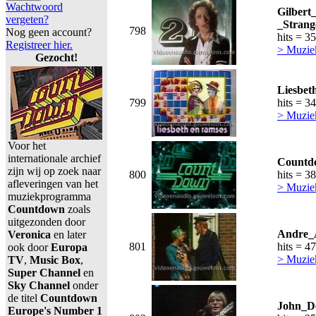
Wachtwoord
Gilbert
vergeten?
_Stran
798
Nog geen account?
hits = 3
Registreer hier.
> Muzie
Gezocht!
Liesbet
799
hits = 3
> Muzie
Voor het
internationale archief
Countd
zijn wij op zoek naar
800
hits = 3
afleveringen van het
> Muzie
muziekprogramma
Countdown
zoals
uitgezonden door
Andre_A
Veronica
en later
801
hits = 4
ook door
Europa
> Muzie
TV
,
Music Box
,
Super Channel
en
Sky Channel
onder
de titel
Countdown
John_D
Europe's Number 1