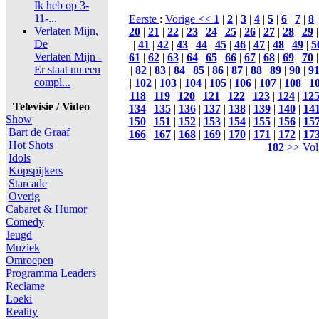
Ik heb op 3-
11-...
Eerste
:
Vorige <<
1
|
2
|
3
|
4
|
5
|
6
|
7
|
8
Verlaten Mijn,
20
|
21
|
22
|
23
|
24
|
25
|
26
|
27
|
28
|
29
De
|
41
|
42
|
43
|
44
|
45
|
46
|
47
|
48
|
49
|
5
Verlaten Mijn -
61
|
62
|
63
|
64
|
65
|
66
|
67
|
68
|
69
|
70
Er staat nu een
|
82
|
83
|
84
|
85
|
86
|
87
|
88
|
89
|
90
|
9
compl...
|
102
|
103
|
104
|
105
|
106
|
107
|
108
|
1
118
|
119
|
120
|
121
|
122
|
123
|
124
|
12
Televisie / Video
134
|
135
|
136
|
137
|
138
|
139
|
140
|
14
Show
150
|
151
|
152
|
153
|
154
|
155
|
156
|
15
Bart de Graaf
166
|
167
|
168
|
169
|
170
|
171
|
172
|
17
Hot Shots
182
>> Vol
Idols
Kopspijkers
Starcade
Overig
Cabaret & Humor
Comedy
Jeugd
Muziek
Omroepen
Programma Leaders
Reclame
Loeki
Reality