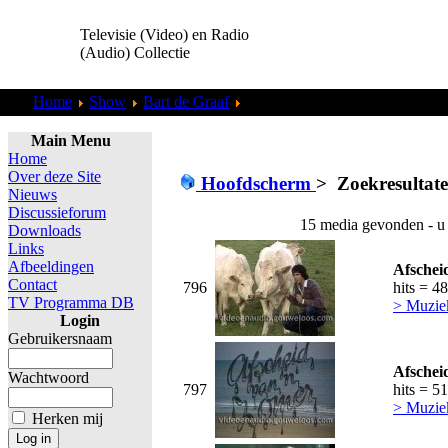
Televisie (Video) en Radio
(Audio) Collectie
Home
Show
Bart de Graaf
Zoekresultaten "
admin
"
Main Menu
Home
Over deze Site
Hoofdscherm
>
Zoekresultat
Nieuws
Discussieforum
15 media gevonden - u
Downloads
Links
Afbeeldingen
Afschei
Contact
796
hits = 4
TV Programma DB
> Muzie
Login
Gebruikersnaam
Afschei
Wachtwoord
797
hits = 5
> Muzie
Herken mij