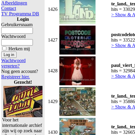
Afbeeldingen
te_land,_te
Contact
1426
hits = 33029
TV Programma DB
> Show & 
Login
Gebruikersnaam
postcodelot
Wachtwoord
1427
hits = 33522
> Show & 
Herken mij
Wachtwoord
paul_viert_
vergeten?
1428
hits = 32984
Nog geen account?
> Show & 
Registreer hier.
Gezocht!
te_land,_te
1429
hits = 35886
> Show & 
Voor het
internationale archief
te_land,_te
zijn wij op zoek naar
1430
hits = 32665