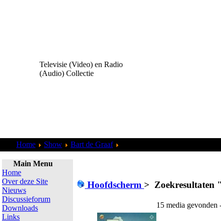
Televisie (Video) en Radio
(Audio) Collectie
Home
Show
Bart de Graaf
Zoekresultaten "
admin
"
Main Menu
Home
Over deze Site
Hoofdscherm
>
Zoekresultaten 
Nieuws
Discussieforum
15 media gevonden -
Downloads
Links