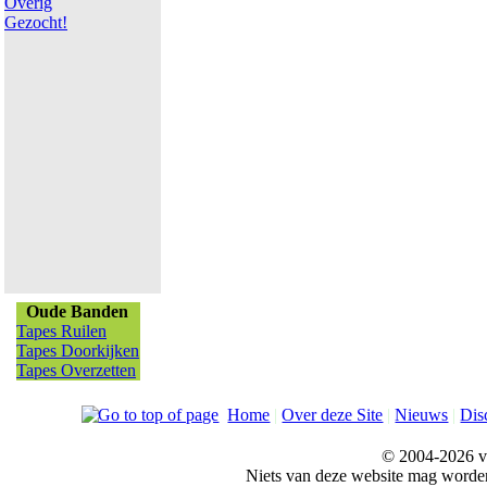
Overig
Gezocht!
Oude Banden
Tapes Ruilen
Tapes Doorkijken
Tapes Overzetten
Home
|
Over deze Site
|
Nieuws
|
Dis
© 2004-2026 v
Niets van deze website mag word