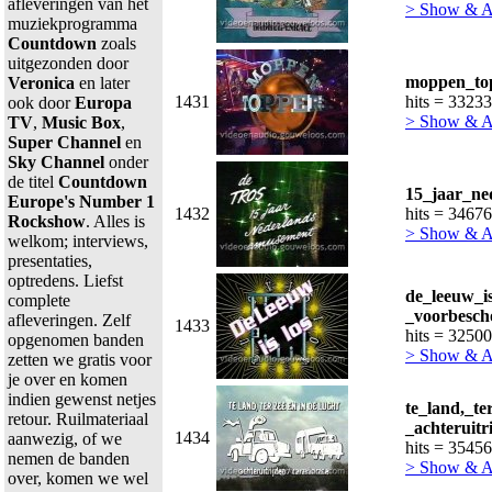
afleveringen van het
> Show & 
muziekprogramma
Countdown
zoals
uitgezonden door
moppen_top
Veronica
en later
1431
hits = 33233
ook door
Europa
> Show & 
TV
,
Music Box
,
Super Channel
en
Sky Channel
onder
de titel
Countdown
15_jaar_ne
Europe's Number 1
1432
hits = 34676
Rockshow
. Alles is
> Show & 
welkom; interviews,
presentaties,
optredens. Liefst
de_leeuw_i
complete
_voorbesch
afleveringen. Zelf
1433
hits = 32500
opgenomen banden
> Show & 
zetten we gratis voor
je over en komen
indien gewenst netjes
te_land,_te
retour. Ruilmateriaal
_achteruitr
1434
aanwezig, of we
hits = 35456
nemen de banden
> Show & 
over, komen we wel