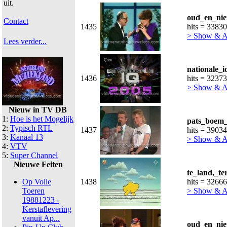
uit.
oud_en_nie
Contact
1435
hits = 33830
> Show & 
Lees verder...
nationale_i
1436
hits = 32373
> Show & 
Nieuw in TV DB
1:
Hoe is het Mogelijk
pats_boem_
2:
Typisch RTL
1437
hits = 39034
3:
Kanaal 13
> Show & 
4:
VTV
5:
Super Channel
Nieuwe Feiten
te_land,_te
Op Volle
1438
hits = 32666
Toeren
> Show & 
19881223 -
Kerstaflevering
vanuit Ap...
oud_en_nie