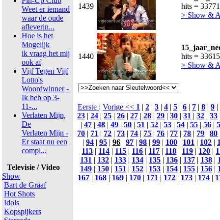
Pin-Up Club
1439
hits = 33771
Weet er iemand
> Show & 
waar de oude
afleverin...
Hoe is het
Mogelijk
15_jaar_ne
ik vraag het mij
1440
hits = 33615
ook af
> Show & 
Vijf Tegen Vijf
Lotto's
Woordwinner -
Ik heb op 3-
11-...
Eerste
:
Vorige <<
1
|
2
|
3
|
4
|
5
|
6
|
7
|
8
|
9
|
Verlaten Mijn,
23
|
24
|
25
|
26
|
27
|
28
|
29
|
30
|
31
|
32
|
33
De
|
47
|
48
|
49
|
50
|
51
|
52
|
53
|
54
|
55
|
56
|
Verlaten Mijn -
70
|
71
|
72
|
73
|
74
|
75
|
76
|
77
|
78
|
79
|
80
Er staat nu een
|
94
|
95
|
96
|
97
|
98
|
99
|
100
|
101
|
102
|
compl...
113
|
114
|
115
|
116
|
117
|
118
|
119
|
120
|
1
131
|
132
|
133
|
134
|
135
|
136
|
137
|
138
|
Televisie / Video
149
|
150
|
151
|
152
|
153
|
154
|
155
|
156
|
Show
167
|
168
|
169
|
170
|
171
|
172
|
173
|
174
|
1
Bart de Graaf
Hot Shots
Idols
Kopspijkers