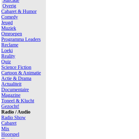
Starcade
Overig
Cabaret & Humor
Comedy
Jeugd
Muziek
Omroepen
Programma Leaders
Reclame
Loeki
Reality
Quiz
Science Fiction
Cartoon & Animatie
Actie & Drama
Actualiteit
Documentaire
Magazine
Toneel & Klucht
Gezocht!
Radio / Audio
Radio Show
Cabaret
Mix
Hoorspel