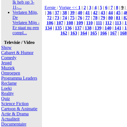
Ik heb op 3-
11-...
Eerste
:
Vorige <<
1
|
2
|
3
|
4
|
5
|
6
|
7
|
8
|
9
|
Verlaten Mijn,
|
36
|
37
|
38
|
39
|
40
|
41
|
42
|
43
|
44
|
45
|
4
De
72
|
73
|
74
|
75
|
76
|
77
|
78
|
79
|
80
|
81
|
8
Verlaten Mijn -
106
|
107
|
108
|
109
|
110
|
111
|
112
|
113
|
1
Er staat nu een
134
|
135
|
136
|
137
|
138
|
139
|
140
|
141
|
1
compl...
162
|
163
|
164
|
165
|
166
|
167
|
168
Televisie / Video
Show
Cabaret & Humor
Comedy
Jeugd
Muziek
Omroepen
Programma Leaders
Reclame
Loeki
Reality
Quiz
Science Fiction
Cartoon & Animatie
Actie & Drama
Actualiteit
Documentaire