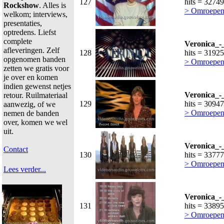
127
hits = 32749
Rockshow
. Alles is
> Omroepen
welkom; interviews,
presentaties,
optredens. Liefst
complete
Veronica_-
afleveringen. Zelf
128
hits = 31925
opgenomen banden
> Omroepen
zetten we gratis voor
je over en komen
indien gewenst netjes
Veronica_-
retour. Ruilmateriaal
129
hits = 30947
aanwezig, of we
> Omroepen
nemen de banden
over, komen we wel
uit.
Veronica_-
Contact
130
hits = 33777
> Omroepen
Lees verder...
Veronica_-
131
hits = 33895
> Omroepen