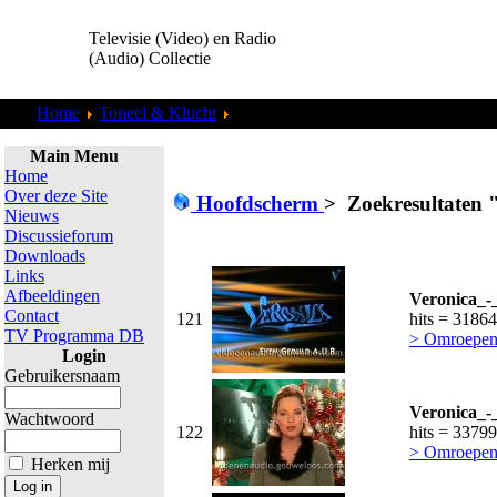
Televisie (Video) en Radio
(Audio) Collectie
Home
Toneel & Klucht
Zoekresultaten "
admin
"
Main Menu
Home
Over deze Site
Hoofdscherm
>
Zoekresultaten 
Nieuws
Discussieforum
Downloads
Links
Afbeeldingen
Veronica_-_
Contact
121
hits = 31864
TV Programma DB
> Omroepen
Login
Gebruikersnaam
Veronica_-
Wachtwoord
122
hits = 33799
> Omroepen
Herken mij