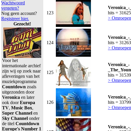
Wachtwoord
Veronica_-
vergeten?
123
hits = 31625
Nog geen account?
> Omroepen
Registreer hier.
Gezocht!
Veronica_
124
hits = 31263
> Omroepen
Voor het
Veronica_-
internationale archief
_The_Young
zijn wij op zoek naar
125
hits = 31539
afleveringen van het
> Omroepen
muziekprogramma
Countdown
zoals
uitgezonden door
Veronica_-
Veronica
en later
126
hits = 33799
ook door
Europa
> Omroepen
TV
,
Music Box
,
Super Channel
en
Sky Channel
onder
de titel
Countdown
Veronica_-
Europe's Number 1