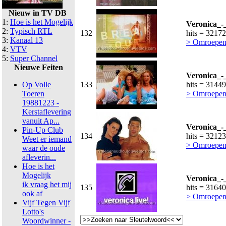
Nieuw in TV DB
1:
Hoe is het Mogelijk
Veronica_-
2:
Typisch RTL
132
hits = 32172
3:
Kanaal 13
> Omroepen
4:
VTV
5:
Super Channel
Nieuwe Feiten
Veronica_-
Op Volle
133
hits = 31449
Toeren
> Omroepen
19881223 -
Kerstaflevering
vanuit Ap...
Veronica_-
Pin-Up Club
134
hits = 32123
Weet er iemand
> Omroepen
waar de oude
afleverin...
Hoe is het
Mogelijk
Veronica_-
ik vraag het mij
135
hits = 31640
ook af
> Omroepen
Vijf Tegen Vijf
Lotto's
Woordwinner -