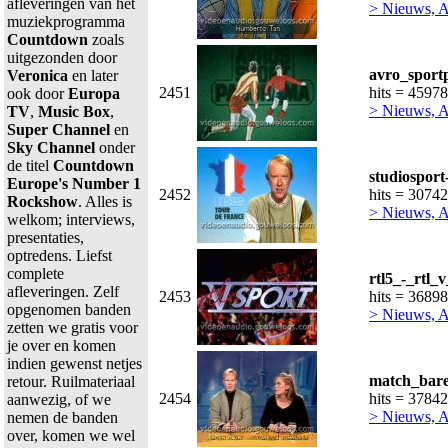
afleveringen van het
> Nieuws, Ac
muziekprogramma
Countdown
zoals
uitgezonden door
avro_sport
Veronica
en later
2451
hits = 45978
ook door
Europa
> Nieuws, Ac
TV
,
Music Box
,
Super Channel
en
Sky Channel
onder
de titel
Countdown
studiosport
Europe's Number 1
2452
hits = 30742
Rockshow
. Alles is
> Nieuws, Ac
welkom; interviews,
presentaties,
optredens. Liefst
complete
rtl5_-_rtl_
afleveringen. Zelf
2453
hits = 36898
opgenomen banden
> Nieuws, Ac
zetten we gratis voor
je over en komen
indien gewenst netjes
match_bare
retour. Ruilmateriaal
2454
hits = 37842
aanwezig, of we
> Nieuws, Ac
nemen de banden
over, komen we wel