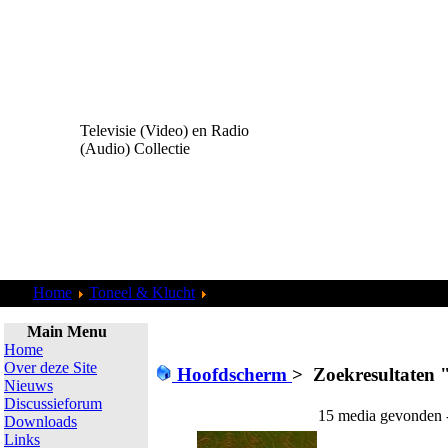
Televisie (Video) en Radio
(Audio) Collectie
Home
Toneel & Klucht
Zoekresultaten "
admin
"
Main Menu
Home
Over deze Site
Hoofdscherm
>
Zoekresultaten 
Nieuws
Discussieforum
15 media gevonden -
Downloads
Links