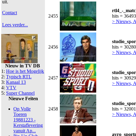
uit.
rtl4_-_matc
Contact
2455
hits = 36493
> Nieuws, Ac
Lees verder...
studio_spor
2456
hits = 30280
> Nieuws, Ac
Nieuw in TV DB
1:
Hoe is het Mogelijk
studio_spor
2:
Typisch RTL
2457
hits = 30929
3:
Kanaal 13
> Nieuws, Ac
4:
VTV
5:
Super Channel
Nieuwe Feiten
studio_spor
Op Volle
2458
hits = 32001
Toeren
> Nieuws, Ac
19881223 -
Kerstaflevering
vanuit Ap...
avro_sport