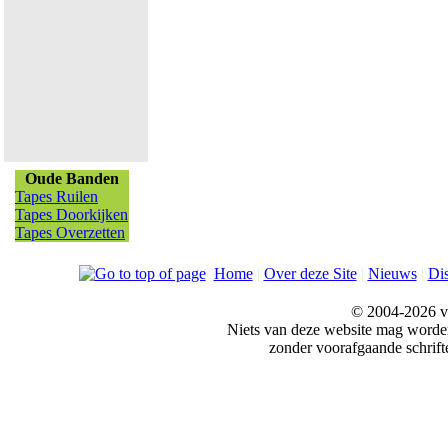
Oude Banden
Tapes Ruilen
Tapes Doorkijken
Tapes Overzetten
Home
|
Over deze Site
|
Nieuws
|
Di
© 2004-2026 v
Niets van deze website mag word
zonder voorafgaande schrift