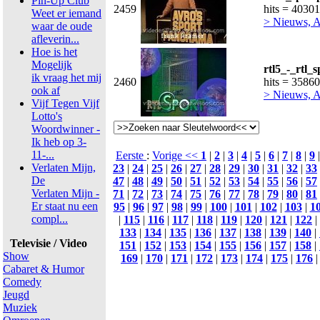
Pin-Up Club
2459
hits = 40301
Weet er iemand
> Nieuws, Ac
waar de oude
afleverin...
Hoe is het
Mogelijk
rtl5_-_rtl_
ik vraag het mij
2460
hits = 35860
ook af
> Nieuws, Ac
Vijf Tegen Vijf
Lotto's
Woordwinner -
Ik heb op 3-
11-...
Eerste
:
Vorige <<
1
|
2
|
3
|
4
|
5
|
6
|
7
|
8
|
9
Verlaten Mijn,
23
|
24
|
25
|
26
|
27
|
28
|
29
|
30
|
31
|
32
|
33
De
47
|
48
|
49
|
50
|
51
|
52
|
53
|
54
|
55
|
56
|
57
Verlaten Mijn -
71
|
72
|
73
|
74
|
75
|
76
|
77
|
78
|
79
|
80
|
81
Er staat nu een
95
|
96
|
97
|
98
|
99
|
100
|
101
|
102
|
103
|
1
compl...
|
115
|
116
|
117
|
118
|
119
|
120
|
121
|
122
|
133
|
134
|
135
|
136
|
137
|
138
|
139
|
140
|
Televisie / Video
151
|
152
|
153
|
154
|
155
|
156
|
157
|
158
|
Show
169
|
170
|
171
|
172
|
173
|
174
|
175
|
176
Cabaret & Humor
Comedy
Jeugd
Muziek