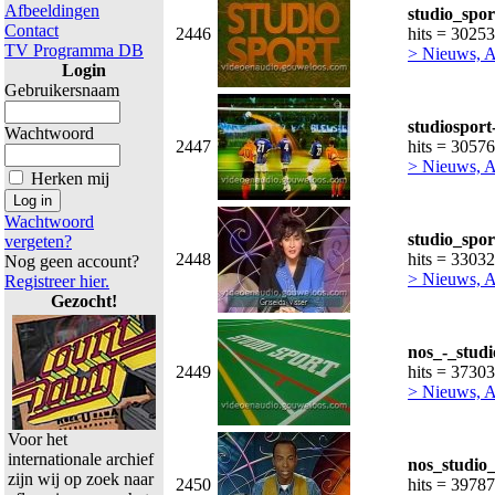
Afbeeldingen
studio_spor
Contact
2446
hits = 30253
TV Programma DB
> Nieuws, Ac
Login
Gebruikersnaam
studiosport
Wachtwoord
2447
hits = 30576
> Nieuws, Ac
Herken mij
Wachtwoord
studio_spor
vergeten?
2448
hits = 33032
Nog geen account?
> Nieuws, Ac
Registreer hier.
Gezocht!
nos_-_studi
2449
hits = 37303
> Nieuws, Ac
Voor het
internationale archief
nos_studio
zijn wij op zoek naar
2450
hits = 39787