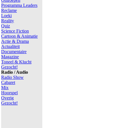
Omroepen
Programma Leaders
Reclame
Loeki
Reality
Quiz
Science Fiction
Cartoon & Animatie
Actie & Drama
Actualiteit
Documentaire
Magazine
Toneel & Klucht
Gezocht!
Radio / Audio
Radio Show
Cabaret
Mix
Hoorspel
Overig
Gezocht!