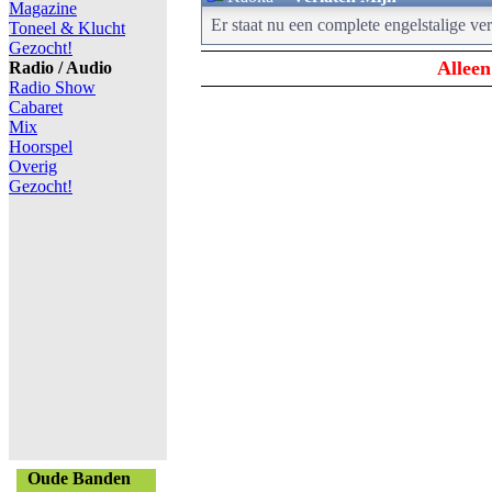
Magazine
Er staat nu een complete engelstalige ve
Toneel & Klucht
Gezocht!
Alleen
Radio / Audio
Radio Show
Cabaret
Mix
Hoorspel
Overig
Gezocht!
Oude Banden