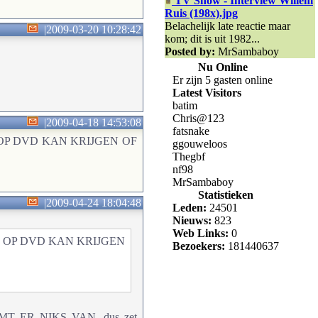
TV Show - Interview Willem
Ruis (198x).jpg
Belachelijk late reactie maar
|
2009-03-20 10:28:42
kom; dit is uit 1982...
Posted by:
MrSambaboy
Nu Online
Er zijn 5 gasten online
Latest Visitors
batim
Chris@123
|
2009-04-18 14:53:08
fatsnake
OP DVD KAN KRIJGEN OF
ggouweloos
Thegbf
nf98
MrSambaboy
Statistieken
|
2009-04-24 18:04:48
Leden:
24501
Nieuws:
823
Web Links:
0
 OP DVD KAN KRIJGEN
Bezoekers:
181440637
ER NIKS VAN, dus zet