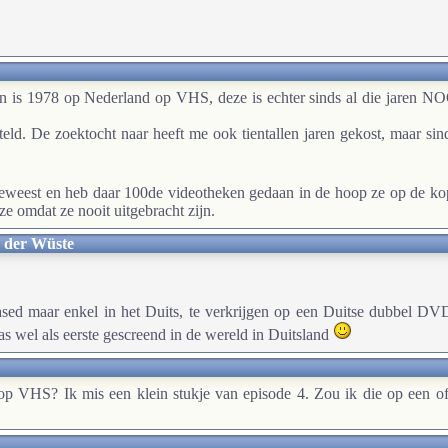
nden is 1978 op Nederland op VHS, deze is echter sinds al die jaren
eld. De zoektocht naar heeft me ook tientallen jaren gekost, maar sind
ë geweest en heb daar 100de videotheken gedaan in de hoop ze op de 
ze omdat ze nooit uitgebracht zijn.
d der Wüste
leased maar enkel in het Duits, te verkrijgen op een Duitse dubbel D
as wel als eerste gescreend in de wereld in Duitsland
 op VHS? Ik mis een klein stukje van episode 4. Zou ik die op een o