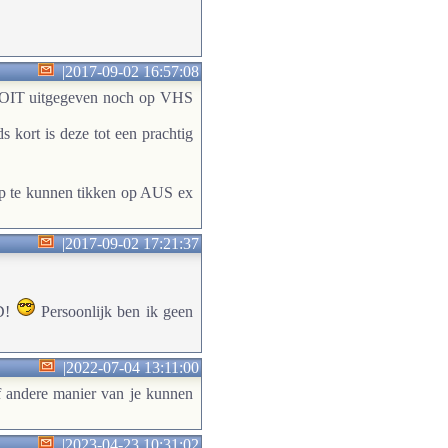
|
2017-09-02 16:57:08
 NOOIT uitgegeven noch op VHS
s kort is deze tot een prachtig
kop te kunnen tikken op AUS ex
|
2017-09-02 17:21:37
VD!
Persoonlijk ben ik geen
|
2022-07-04 13:11:00
f andere manier van je kunnen
|
2023-04-23 10:31:02