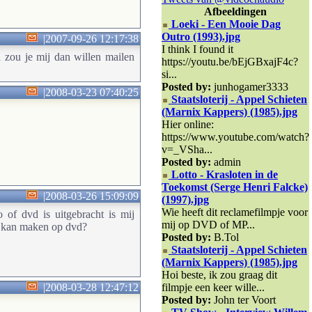
Afbeeldingen
Loeki - Een Mooie Dag
Outro (1993).jpg
|
2007-09-26 12:17:38
I think I found it
a zou je mij dan willen mailen
https://youtu.be/bEjGBxajF4c?
si...
Posted by:
junhogamer3333
|
2008-03-23 07:40:25
Staatsloterij - Appel Schieten
(Marnix Kappers) (1985).jpg
Hier online:
https://www.youtube.com/watch?
v=_VSha...
Posted by:
admin
Lotto - Krasloten in de
Toekomst (Serge Henri Falcke)
|
2008-03-26 15:09:09
(1997).jpg
Wie heeft dit reclamefilmpje voor
 of dvd is uitgebracht is mij
mij op DVD of MP...
n kan maken op dvd?
Posted by:
B.Tol
Staatsloterij - Appel Schieten
(Marnix Kappers) (1985).jpg
Hoi beste, ik zou graag dit
|
2008-03-28 12:47:12
filmpje een keer wille...
Posted by:
John ter Voort