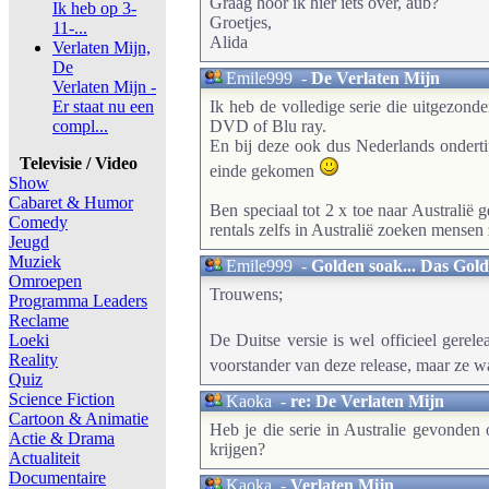
Graag hoor ik hier iets over, aub?
Ik heb op 3-
Groetjes,
11-...
Alida
Verlaten Mijn,
De
Emile999
-
De Verlaten Mijn
Verlaten Mijn -
Er staat nu een
Ik heb de volledige serie die uitgezo
compl...
DVD of Blu ray.
En bij deze ook dus Nederlands ondertit
Televisie / Video
einde gekomen
Show
Cabaret & Humor
Ben speciaal tot 2 x toe naar Australi
Comedy
rentals zelfs in Australië zoeken mensen 
Jeugd
Muziek
Emile999
-
Golden soak... Das Gol
Omroepen
Trouwens;
Programma Leaders
Reclame
Loeki
De Duitse versie is wel officieel gere
Reality
voorstander van deze release, maar ze w
Quiz
Science Fiction
Kaoka
-
re: De Verlaten Mijn
Cartoon & Animatie
Heb je die serie in Australie gevonden
Actie & Drama
krijgen?
Actualiteit
Documentaire
Kaoka
-
Verlaten Mijn