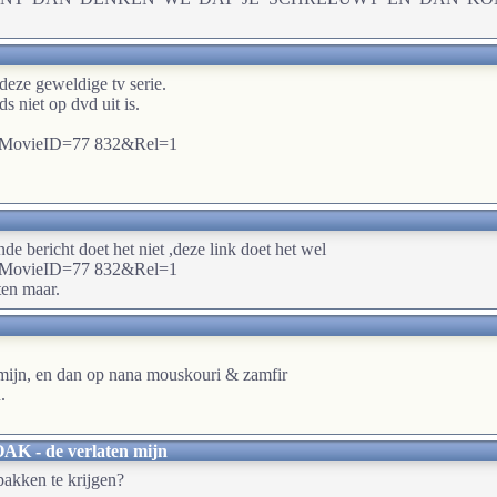
deze geweldige tv serie.
s niet op dvd uit is.
sp?MovieID=77 832&Rel=1
de bericht doet het niet ,deze link doet het wel
sp?MovieID=77 832&Rel=1
ten maar.
 mijn, en dan op nana mouskouri & zamfir
.
 - de verlaten mijn
 pakken te krijgen?