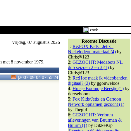
Recente Discussie
vrijdag, 07 augustus 2026
1:
Re:FOX Kids - Jetix -
Nickelodeon materiaal (4)
by
Chris@123
en met 8 november 1979.
2:
GEZOCHT: Medabots NL
dub seizoen 2 en 3 (1)
by
Chris@123
|
2007-09-04 07:55:24
3:
Re:Hoe maak ik videobanden
digitaal? (2)
by ggouweloos
4:
Huisje Boompje Beestje (1)
by
rkerseboom
5:
Fox Kids/Jetix en Cartoon
Network opnamen gezocht (1)
by Thegbf
6:
GEZOCHT: Verloren
afleveringen van Buurman &
Buurm (1)
by DikkeKip
Tweets van @videoenaudio