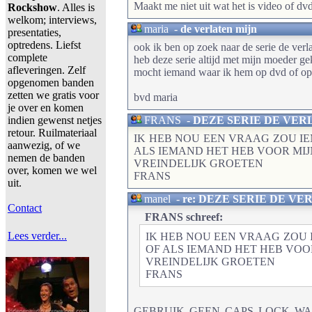
Maakt me niet uit wat het is video of dv
Rockshow
. Alles is
welkom; interviews,
maria
-
de verlaten mijn
presentaties,
optredens. Liefst
ook ik ben op zoek naar de serie de verl
complete
heb deze serie altijd met mijn moeder g
afleveringen. Zelf
mocht iemand waar ik hem op dvd of op 
opgenomen banden
zetten we gratis voor
bvd maria
je over en komen
indien gewenst netjes
FRANS
-
DEZE SERIE DE VER
retour. Ruilmateriaal
IK HEB NOU EEN VRAAG ZOU IE
aanwezig, of we
ALS IEMAND HET HEB VOOR MIJ
nemen de banden
VREINDELIJK GROETEN
over, komen we wel
FRANS
uit.
manel
-
re: DEZE SERIE DE VE
Contact
FRANS schreef:
Lees verder...
IK HEB NOU EEN VRAAG ZOU 
OF ALS IEMAND HET HEB VOO
VREINDELIJK GROETEN
FRANS
GEBRUIK GEEN CAPS LOCK WA