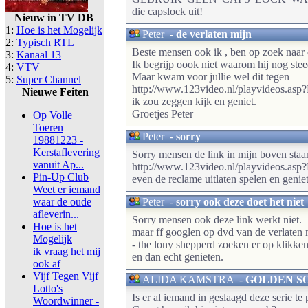
die capslock uit!
Nieuw in TV DB
1:
Hoe is het Mogelijk
Peter
-
de verlaten mijn
2:
Typisch RTL
Beste mensen ook ik , ben op zoek naar 
3:
Kanaal 13
Ik begrijp oook niet waarom hij nog steed
4:
VTV
Maar kwam voor jullie wel dit tegen
5:
Super Channel
http://www.123video.nl/playvideos.a
Nieuwe Feiten
ik zou zeggen kijk en geniet.
Groetjes Peter
Op Volle
Toeren
Peter
-
sorry
19881223 -
Kerstaflevering
Sorry mensen de link in mijn boven staan
vanuit Ap...
http://www.123video.nl/playvideos.a
Pin-Up Club
even de reclame uitlaten spelen en genie
Weet er iemand
waar de oude
Peter
-
sorry ook deze doet het niet
afleverin...
Sorry mensen ook deze link werkt niet.
Hoe is het
maar ff googlen op dvd van de verlaten
Mogelijk
- the lony shepperd zoeken er op klikken
ik vraag het mij
en dan echt genieten.
ook af
Vijf Tegen Vijf
ALIDA KAMSTRA
-
GOLDEN SOAK
Lotto's
Is er al iemand in geslaagd deze serie te
Woordwinner -