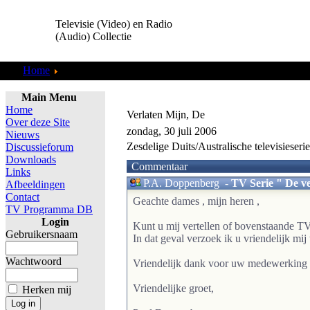
Televisie (Video) en Radio
(Audio) Collectie
Home
Toneel & Klucht
Main Menu
Home
Verlaten Mijn, De
Over deze Site
zondag, 30 juli 2006
Nieuws
Zesdelige Duits/Australische televisies
Discussieforum
Downloads
Commentaar
Links
P.A. Doppenberg
-
TV Serie " De ve
Afbeeldingen
Contact
Geachte dames , mijn heren ,
TV Programma DB
Login
Kunt u mij vertellen of bovenstaande T
Gebruikersnaam
In dat geval verzoek ik u vriendelijk mij
Wachtwoord
Vriendelijk dank voor uw medewerking 
Vriendelijke groet,
Herken mij