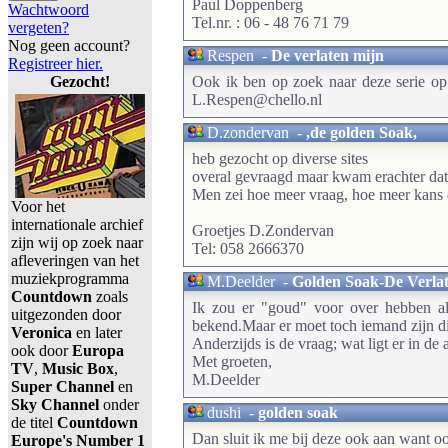
Paul Doppenberg
Wachtwoord
Tel.nr. : 06 - 48 76 71 79
vergeten?
Nog geen account?
Respen
-
De verlaten mijn
Registreer hier.
Gezocht!
Ook ik ben op zoek naar deze serie op d
L.Respen@chello.nl
D.zondervan
-
,de golden Soak,
heb gezocht op diverse sites
overal gevraagd maar kwam erachter dat d
Men zei hoe meer vraag, hoe meer kans d
Voor het
internationale archief
Groetjes D.Zondervan
zijn wij op zoek naar
Tel: 058 2666370
afleveringen van het
muziekprogramma
M.Deelder
-
Golden Soak-De Verla
Countdown
zoals
Ik zou er "goud" voor over hebben als
uitgezonden door
bekend.Maar er moet toch iemand zijn d
Veronica
en later
Anderzijds is de vraag; wat ligt er in de
ook door
Europa
Met groeten,
TV
,
Music Box
,
M.Deelder
Super Channel
en
Sky Channel
onder
dushi
-
golden soak
de titel
Countdown
Dan sluit ik me bij deze ook aan want oo
Europe's Number 1