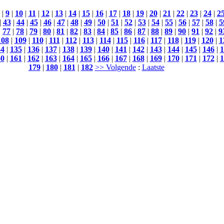
|
9
|
10
|
11
|
12
|
13
|
14
|
15
|
16
|
17
|
18
|
19
|
20
|
21
|
22
|
23
|
24
|
2
|
43
|
44
|
45
|
46
|
47
|
48
|
49
|
50
|
51
|
52
|
53
|
54
|
55
|
56
|
57
|
58
|
5
|
77
|
78
|
79
|
80
|
81
|
82
|
83
|
84
|
85
|
86
|
87
|
88
|
89
|
90
|
91
|
92
|
9
108
|
109
|
110
|
111
|
112
|
113
|
114
|
115
|
116
|
117
|
118
|
119
|
120
|
1
34
|
135
|
136
|
137
|
138
|
139
|
140
|
141
|
142
|
143
|
144
|
145
|
146
|
1
60
|
161
|
162
|
163
|
164
|
165
|
166
|
167
|
168
|
169
|
170
|
171
|
172
|
1
179
|
180
|
181
|
182
>> Volgende
:
Laatste