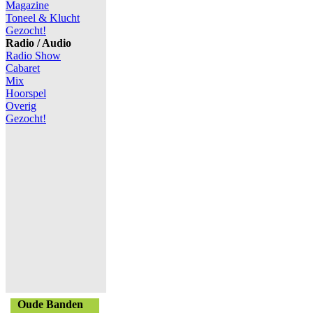
Magazine
Toneel & Klucht
Gezocht!
Radio / Audio
Radio Show
Cabaret
Mix
Hoorspel
Overig
Gezocht!
Oude Banden