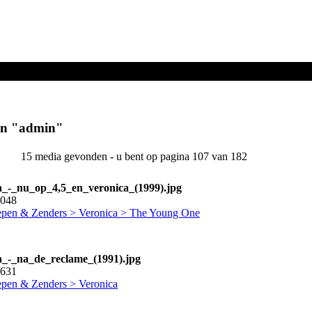
en "
admin
"
15 media gevonden - u bent op pagina 107 van 182
a_-_nu_op_4,5_en_veronica_(1999).jpg
3048
pen & Zenders > Veronica > The Young One
a_-_na_de_reclame_(1991).jpg
2631
pen & Zenders > Veronica