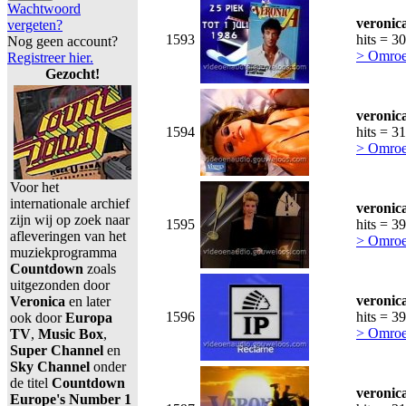
Wachtwoord
veronic
vergeten?
1593
hits = 3
Nog geen account?
> Omroe
Registreer hier.
Gezocht!
veronic
1594
hits = 3
> Omroe
Voor het
internationale archief
veronic
zijn wij op zoek naar
1595
hits = 3
afleveringen van het
> Omroe
muziekprogramma
Countdown
zoals
uitgezonden door
veronic
Veronica
en later
1596
hits = 3
ook door
Europa
> Omroe
TV
,
Music Box
,
Super Channel
en
Sky Channel
onder
de titel
Countdown
veronic
Europe's Number 1