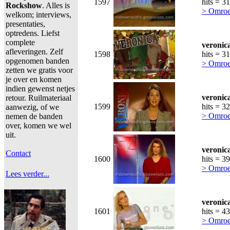
1597
hits = 3
Rockshow
. Alles is
> Omroe
welkom; interviews,
presentaties,
optredens. Liefst
complete
veronic
afleveringen. Zelf
1598
hits = 3
opgenomen banden
> Omroe
zetten we gratis voor
je over en komen
indien gewenst netjes
veronic
retour. Ruilmateriaal
1599
hits = 3
aanwezig, of we
> Omroe
nemen de banden
over, komen we wel
uit.
veronic
Contact
1600
hits = 3
> Omroe
Lees verder...
veronic
1601
hits = 4
> Omroe