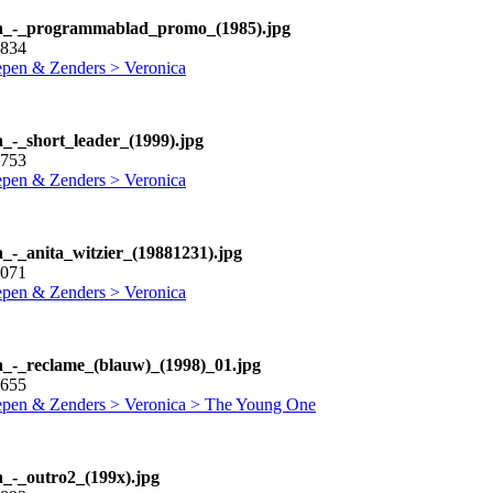
a_-_programmablad_promo_(1985).jpg
0834
pen & Zenders > Veronica
a_-_short_leader_(1999).jpg
1753
pen & Zenders > Veronica
a_-_anita_witzier_(19881231).jpg
9071
pen & Zenders > Veronica
a_-_reclame_(blauw)_(1998)_01.jpg
9655
pen & Zenders > Veronica > The Young One
a_-_outro2_(199x).jpg