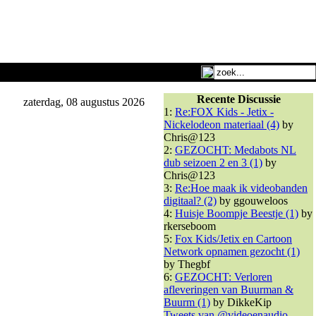
Recente Discussie
zaterdag, 08 augustus 2026
1:
Re:FOX Kids - Jetix -
Nickelodeon materiaal (4)
by
Chris@123
2:
GEZOCHT: Medabots NL
dub seizoen 2 en 3 (1)
by
Chris@123
3:
Re:Hoe maak ik videobanden
digitaal? (2)
by ggouweloos
4:
Huisje Boompje Beestje (1)
by
rkerseboom
5:
Fox Kids/Jetix en Cartoon
Network opnamen gezocht (1)
by Thegbf
6:
GEZOCHT: Verloren
afleveringen van Buurman &
Buurm (1)
by DikkeKip
Tweets van @videoenaudio