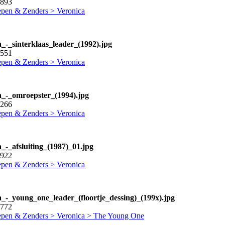
1893
pen & Zenders > Veronica
a_-_sinterklaas_leader_(1992).jpg
1551
pen & Zenders > Veronica
a_-_omroepster_(1994).jpg
2266
pen & Zenders > Veronica
a_-_afsluiting_(1987)_01.jpg
9922
pen & Zenders > Veronica
a_-_young_one_leader_(floortje_dessing)_(199x).jpg
3772
pen & Zenders > Veronica > The Young One