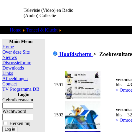
Televisie (Video) en Radio
(Audio) Collectie
Home
Toneel & Klucht
Zoekresultaten "
admin
"
Main Menu
Home
Over deze Site
Hoofdscherm
>
Zoekresultat
Nieuws
Discussieforum
Downloads
Links
Afbeeldingen
veronic
Contact
1591
hits = 4
TV Programma DB
> Omroe
Login
Gebruikersnaam
veronic
Wachtwoord
1592
hits = 3
> Omroe
Herken mij