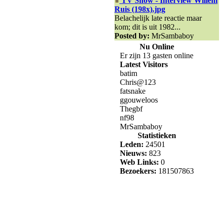
TV Show - Interview Willem
Ruis (198x).jpg
Belachelijk late reactie maar
kom; dit is uit 1982...
Posted by:
MrSambaboy
Nu Online
Er zijn 13 gasten online
Latest Visitors
batim
Chris@123
fatsnake
ggouweloos
Thegbf
nf98
MrSambaboy
Statistieken
Leden:
24501
Nieuws:
823
Web Links:
0
Bezoekers:
181507863