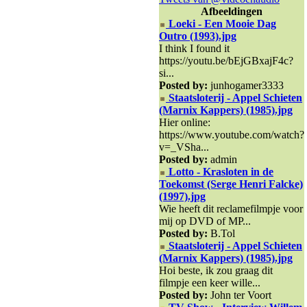
Afbeeldingen
Loeki - Een Mooie Dag
Outro (1993).jpg
I think I found it
https://youtu.be/bEjGBxajF4c?
si...
Posted by:
junhogamer3333
Staatsloterij - Appel Schieten
(Marnix Kappers) (1985).jpg
Hier online:
https://www.youtube.com/watch?
v=_VSha...
Posted by:
admin
Lotto - Krasloten in de
Toekomst (Serge Henri Falcke)
(1997).jpg
Wie heeft dit reclamefilmpje voor
mij op DVD of MP...
Posted by:
B.Tol
Staatsloterij - Appel Schieten
(Marnix Kappers) (1985).jpg
Hoi beste, ik zou graag dit
filmpje een keer wille...
Posted by:
John ter Voort