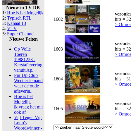
Nieuw in TV DB
1:
Hoe is het Mogelijk
veronic
2:
Typisch RTL
1602
hits = 3
3:
Kanaal 13
> Omroe
4:
VTV
5:
Super Channel
Nieuwe Feiten
veronic
Op Volle
1603
hits = 3
Toeren
> Omroe
19881223 -
Kerstaflevering
vanuit Ap...
veronic
Pin-Up Club
1604
hits = 3
Weet er iemand
> Omroe
waar de oude
afleverin...
Hoe is het
Mogelijk
veronic
ik vraag het mij
1605
hits = 3
ook af
> Omroe
Vijf Tegen Vijf
Lotto's
Woordwinner -