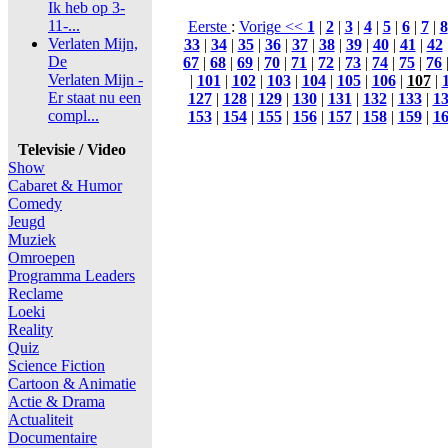
Ik heb op 3-
11-...
Eerste
:
Vorige <<
1
|
2
|
3
|
4
|
5
|
6
|
7
|
8
Verlaten Mijn,
33
|
34
|
35
|
36
|
37
|
38
|
39
|
40
|
41
|
42
De
67
|
68
|
69
|
70
|
71
|
72
|
73
|
74
|
75
|
76
Verlaten Mijn -
|
101
|
102
|
103
|
104
|
105
|
106
|
107
|
Er staat nu een
127
|
128
|
129
|
130
|
131
|
132
|
133
|
1
compl...
153
|
154
|
155
|
156
|
157
|
158
|
159
|
1
Televisie / Video
Show
Cabaret & Humor
Comedy
Jeugd
Muziek
Omroepen
Programma Leaders
Reclame
Loeki
Reality
Quiz
Science Fiction
Cartoon & Animatie
Actie & Drama
Actualiteit
Documentaire