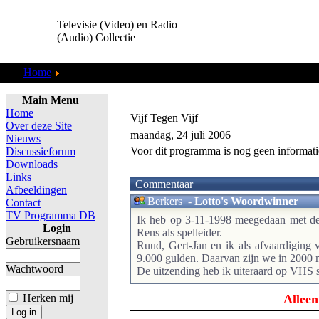
Televisie (Video) en Radio
(Audio) Collectie
Home
Toneel & Klucht
Main Menu
Home
Vijf Tegen Vijf
Over deze Site
maandag, 24 juli 2006
Nieuws
Voor dit programma is nog geen informati
Discussieforum
Downloads
Links
Commentaar
Afbeeldingen
Berkers
-
Lotto's Woordwinner
Contact
TV Programma DB
Ik heb op 3-11-1998 meegedaan met de q
Login
Rens als spelleider.
Gebruikersnaam
Ruud, Gert-Jan en ik als afvaardiging
9.000 gulden. Daarvan zijn we in 2000 
Wachtwoord
De uitzending heb ik uiteraard op VHS s
Herken mij
Alleen