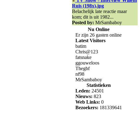
TV Show - Interview Willem
Ruis (198x).jpg
Belachelijk late reactie maar
kom; dit is uit 1982...
Posted by:
MrSambaboy
Nu Online
Er zijn 26 gasten online
Latest Visitors
batim
Chris@123
fatsnake
ggouweloos
Thegbf
nf98
MrSambaboy
Statistieken
Leden:
24501
Nieuws:
823
Web Links:
0
Bezoekers:
181339641