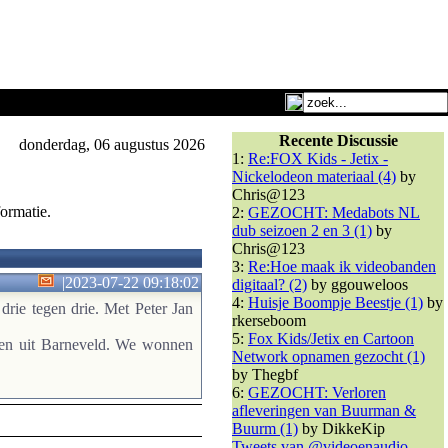
Recente Discussie
donderdag, 06 augustus 2026
1:
Re:FOX Kids - Jetix -
Nickelodeon materiaal (4)
by
Chris@123
ormatie.
2:
GEZOCHT: Medabots NL
dub seizoen 2 en 3 (1)
by
Chris@123
3:
Re:Hoe maak ik videobanden
|
2023-07-22 09:18:02
digitaal? (2)
by ggouweloos
4:
Huisje Boompje Beestje (1)
by
drie tegen drie. Met Peter Jan
rkerseboom
5:
Fox Kids/Jetix en Cartoon
ppen uit Barneveld. We wonnen
Network opnamen gezocht (1)
by Thegbf
6:
GEZOCHT: Verloren
afleveringen van Buurman &
Buurm (1)
by DikkeKip
Tweets van @videoenaudio