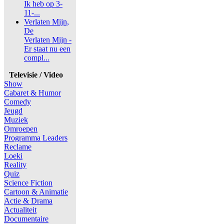
Ik heb op 3-
11-...
Verlaten Mijn,
De
Verlaten Mijn -
Er staat nu een
compl...
Televisie / Video
Show
Cabaret & Humor
Comedy
Jeugd
Muziek
Omroepen
Programma Leaders
Reclame
Loeki
Reality
Quiz
Science Fiction
Cartoon & Animatie
Actie & Drama
Actualiteit
Documentaire