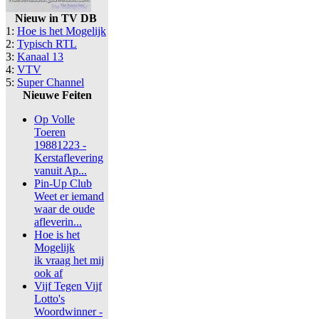
Nieuw in TV DB
1:
Hoe is het Mogelijk
2:
Typisch RTL
3:
Kanaal 13
4:
VTV
5:
Super Channel
Nieuwe Feiten
Op Volle
Toeren
19881223 -
Kerstaflevering
vanuit Ap...
Pin-Up Club
Weet er iemand
waar de oude
afleverin...
Hoe is het
Mogelijk
ik vraag het mij
ook af
Vijf Tegen Vijf
Lotto's
Woordwinner -