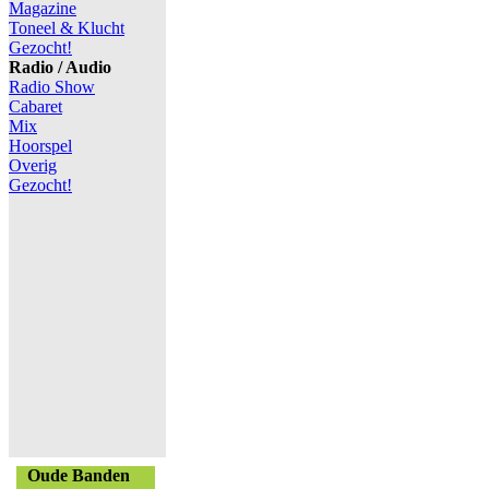
Magazine
Toneel & Klucht
Gezocht!
Radio / Audio
Radio Show
Cabaret
Mix
Hoorspel
Overig
Gezocht!
Oude Banden