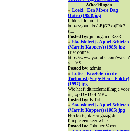
Afbeeldingen
Loeki - Een Mooie Dag
Outro (1993).jpg
I think I found it
https://youtu.be/bEjGBxajF4c?
si...
Posted by:
junhogamer3333
Staatsloterij - Appel Schieten
(Marnix Kappers) (1985).jpg
Hier online:
https://www.youtube.com/watch?
v=_VSha...
Posted by:
admin
Lotto - Krasloten in de
Toekomst (Serge Henri Falcke)
(1997).jpg
Wie heeft dit reclamefilmpje voor
mij op DVD of MP...
Posted by:
B.Tol
Staatsloterij - Appel Schieten
(Marnix Kappers) (1985).jpg
Hoi beste, ik zou graag dit
filmpje een keer wille...
Posted by:
John ter Voort