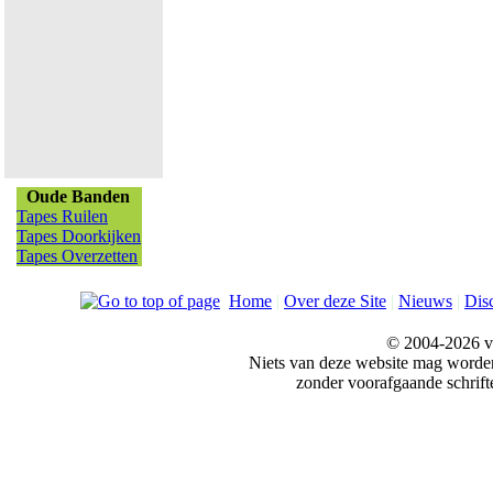
Oude Banden
Tapes Ruilen
Tapes Doorkijken
Tapes Overzetten
Home
|
Over deze Site
|
Nieuws
|
Dis
© 2004-2026 v
Niets van deze website mag word
zonder voorafgaande schrift