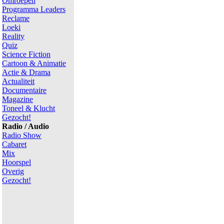
Omroepen
Programma Leaders
Reclame
Loeki
Reality
Quiz
Science Fiction
Cartoon & Animatie
Actie & Drama
Actualiteit
Documentaire
Magazine
Toneel & Klucht
Gezocht!
Radio / Audio
Radio Show
Cabaret
Mix
Hoorspel
Overig
Gezocht!