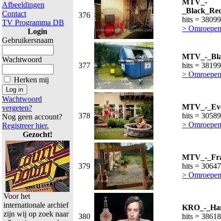
MTV_-
Afbeeldingen
_Black_Red
Contact
376
hits = 38099
TV Programma DB
> Omroepen
Login
Gebruikersnaam
MTV_-_Blac
Wachtwoord
377
hits = 38199
> Omroepen
Herken mij
Wachtwoord
MTV_-_Eve
vergeten?
378
hits = 30589
Nog geen account?
> Omroepen
Registreer hier.
Gezocht!
MTV_-_Fra
379
hits = 30647
> Omroepen
Voor het
internationale archief
KRO_-_Hans
zijn wij op zoek naar
380
hits = 38618