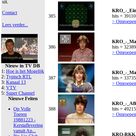
uit.
KRO_-_Ein
Contact
385
hits = 39110
> Omroepen
Lees verder...
KRO_-_Mau
386
hits = 32389
> Omroepen
Nieuw in TV DB
1:
Hoe is het Mogelijk
KRO_-_Mar
2:
Typisch RTL
387
hits = 33735
3:
Kanaal 13
> Omroepen
4:
VTV
5:
Super Channel
Nieuwe Feiten
KRO_-_Afk
Op Volle
388
hits = 49215
Toeren
> Omroepen
19881223 -
Kerstaflevering
vanuit Ap...
KRO-RKK_-