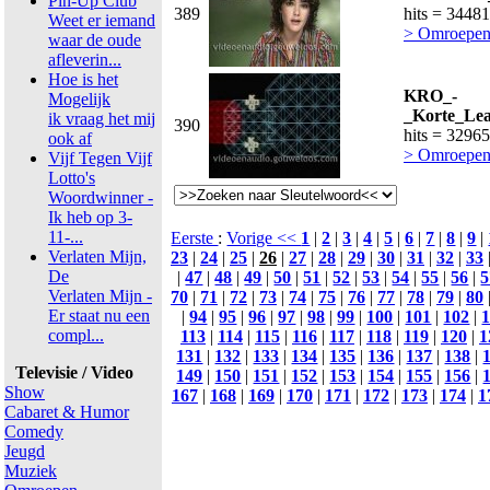
Pin-Up Club
389
hits = 34481
Weet er iemand
> Omroepen
waar de oude
afleverin...
Hoe is het
KRO_-
Mogelijk
_Korte_Lea
ik vraag het mij
390
hits = 32965
ook af
> Omroepen
Vijf Tegen Vijf
Lotto's
Woordwinner -
Ik heb op 3-
11-...
Eerste
:
Vorige <<
1
|
2
|
3
|
4
|
5
|
6
|
7
|
8
|
9
|
Verlaten Mijn,
23
|
24
|
25
|
26
|
27
|
28
|
29
|
30
|
31
|
32
|
33
De
|
47
|
48
|
49
|
50
|
51
|
52
|
53
|
54
|
55
|
56
|
5
Verlaten Mijn -
70
|
71
|
72
|
73
|
74
|
75
|
76
|
77
|
78
|
79
|
80
Er staat nu een
|
94
|
95
|
96
|
97
|
98
|
99
|
100
|
101
|
102
|
compl...
113
|
114
|
115
|
116
|
117
|
118
|
119
|
120
|
1
131
|
132
|
133
|
134
|
135
|
136
|
137
|
138
|
Televisie / Video
149
|
150
|
151
|
152
|
153
|
154
|
155
|
156
|
Show
167
|
168
|
169
|
170
|
171
|
172
|
173
|
174
|
1
Cabaret & Humor
Comedy
Jeugd
Muziek