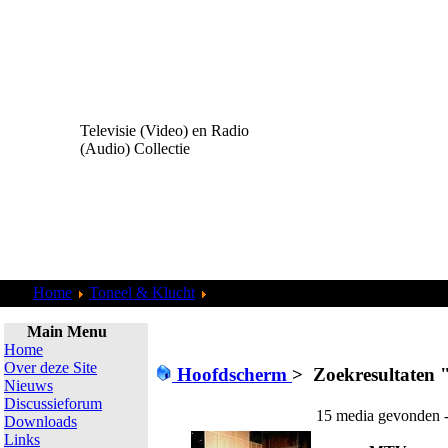
Televisie (Video) en Radio
(Audio) Collectie
Home
Toneel & Klucht
Zoekresultaten "
admin
"
Main Menu
Home
Over deze Site
Hoofdscherm
>
Zoekresultaten 
Nieuws
Discussieforum
15 media gevonden -
Downloads
Links