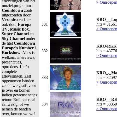
afleveringen van het
> Omroepen
muziekprogramma
Countdown
zoals
uitgezonden door
KRO_-_Log
Veronica
en later
381
hits = 31561
ook door
Europa
> Omroepen
TV
,
Music Box
,
Super Channel
en
Sky Channel
onder
de titel
Countdown
KRO-RKK_-
Europe's Number 1
382
hits = 43776
Rockshow
. Alles is
> Omroepen
welkom; interviews,
presentaties,
optredens. Liefst
complete
KRO_-_Mach
afleveringen. Zelf
383
hits = 32597
opgenomen banden
> Omroepen
zetten we gratis voor
je over en komen
indien gewenst netjes
KRO_-_RKK
retour. Ruilmateriaal
384
hits = 33359
aanwezig, of we
> Omroepen
nemen de banden
over, komen we wel