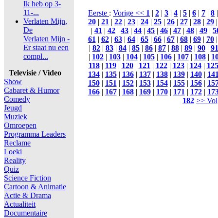
Ik heb op 3-
11-...
Eerste
:
Vorige <<
1
|
2
|
3
|
4
|
5
|
6
|
7
|
8
Verlaten Mijn,
20
|
21
|
22
|
23
|
24
|
25
|
26
|
27
|
28
|
29
De
|
41
|
42
|
43
|
44
|
45
|
46
|
47
|
48
|
49
|
5
Verlaten Mijn -
61
|
62
|
63
|
64
|
65
|
66
|
67
|
68
|
69
|
70
Er staat nu een
|
82
|
83
|
84
|
85
|
86
|
87
|
88
|
89
|
90
|
9
compl...
|
102
|
103
|
104
|
105
|
106
|
107
|
108
|
1
118
|
119
|
120
|
121
|
122
|
123
|
124
|
12
Televisie / Video
134
|
135
|
136
|
137
|
138
|
139
|
140
|
14
Show
150
|
151
|
152
|
153
|
154
|
155
|
156
|
15
Cabaret & Humor
166
|
167
|
168
|
169
|
170
|
171
|
172
|
17
Comedy
182
>> Vol
Jeugd
Muziek
Omroepen
Programma Leaders
Reclame
Loeki
Reality
Quiz
Science Fiction
Cartoon & Animatie
Actie & Drama
Actualiteit
Documentaire