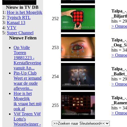
Nieuw in TV DB
Talpa_-
1:
Hoe is het Mogelijk
_Biljar
2:
Typisch RTL
252
hits = 2
3:
Kanaal 13
> Omroe
4:
VTV
5:
Super Channel
Nieuwe Feiten
Talpa_-
_Oog_Si
Op Volle
253
hits = 3
Toeren
> Omroe
19881223 -
Kerstaflevering
vanuit Ap...
Talpa_-
Pin-Up Club
_Ballet_
254
Weet er iemand
hits = 2
waar de oude
> Omroe
afleverin...
Hoe is het
Talpa_-
Mogelijk
_Ramen
ik vraag het mij
255
hits = 3
ook af
> Omroe
Vijf Tegen Vijf
Lotto's
Woordwinner -