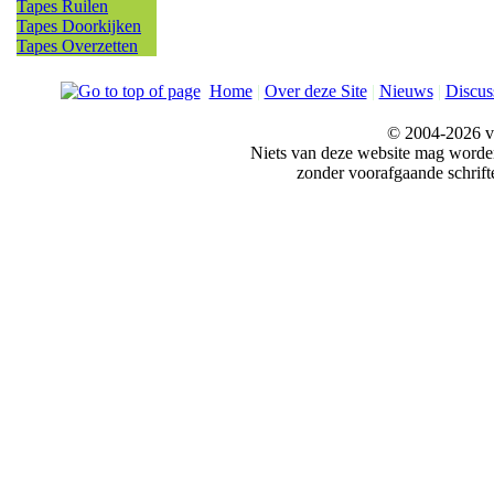
Tapes Ruilen
Tapes Doorkijken
Tapes Overzetten
Home
|
Over deze Site
|
Nieuws
|
Discus
© 2004-2026 v
Niets van deze website mag word
zonder voorafgaande schrift