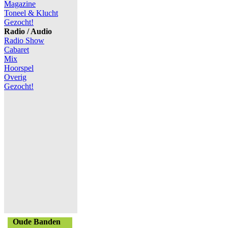
Magazine
Toneel & Klucht
Gezocht!
Radio / Audio
Radio Show
Cabaret
Mix
Hoorspel
Overig
Gezocht!
Oude Banden