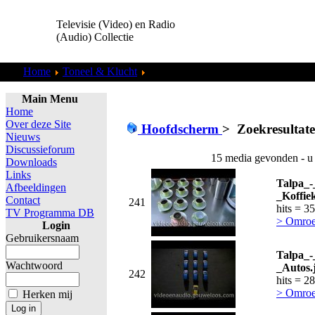
Televisie (Video) en Radio
(Audio) Collectie
Home
Toneel & Klucht
Zoekresultaten "
admin
"
Main Menu
Home
Over deze Site
Hoofdscherm
>
Zoekresultat
Nieuws
Discussieforum
15 media gevonden - u
Downloads
Links
Talpa_-
Afbeeldingen
_Koffie
Contact
241
hits = 3
TV Programma DB
> Omroe
Login
Gebruikersnaam
Talpa_-
Wachtwoord
_Autos.
242
hits = 2
> Omroe
Herken mij