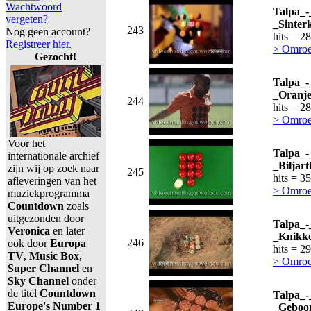
Wachtwoord
Talpa_-
vergeten?
_Sinter
243
Nog geen account?
hits = 2
Registreer hier.
> Omroe
Gezocht!
Talpa_-
_Oranje
244
hits = 2
> Omroe
Voor het
Talpa_-
internationale archief
_Biljart
zijn wij op zoek naar
245
hits = 3
afleveringen van het
> Omroe
muziekprogramma
Countdown
zoals
uitgezonden door
Talpa_-
Veronica
en later
_Knikke
246
ook door
Europa
hits = 2
TV
,
Music Box
,
> Omroe
Super Channel
en
Sky Channel
onder
de titel
Countdown
Talpa_-
Europe's Number 1
_Geboor