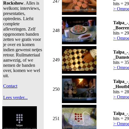
247
Rockshow
. Alles is
hits = 2
welkom; interviews,
> Omroe
presentaties,
optredens. Liefst
Talpa_-
complete
_Boeren
afleveringen. Zelf
248
hits = 2
opgenomen banden
> Omroe
zetten we gratis voor
je over en komen
indien gewenst netjes
Talpa_-
retour. Ruilmateriaal
_Damste
249
aanwezig, of we
hits = 3
nemen de banden
> Omroe
over, komen we wel
uit.
Talpa_-
Contact
_Houtb
250
hits = 2
> Omroe
Lees verder...
Talpa_-
251
hits = 2
> Omroe