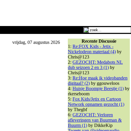
Recente Discussie
vrijdag, 07 augustus 2026
1:
Re:FOX Kids - Jetix -
Nickelodeon materiaal (4)
by
Chris@123
2:
GEZOCHT: Medabots NL
dub seizoen 2 en 3 (1)
by
Chris@123
3:
Re:Hoe maak ik videobanden
digitaal? (2)
by ggouweloos
4:
Huisje Boompje Beestje (1)
by
rkerseboom
5:
Fox Kids/Jetix en Cartoon
Network opnamen gezocht (1)
by Thegbf
6:
GEZOCHT: Verloren
afleveringen van Buurman &
Buurm (1)
by DikkeKip
Tweets van @videoenaudio