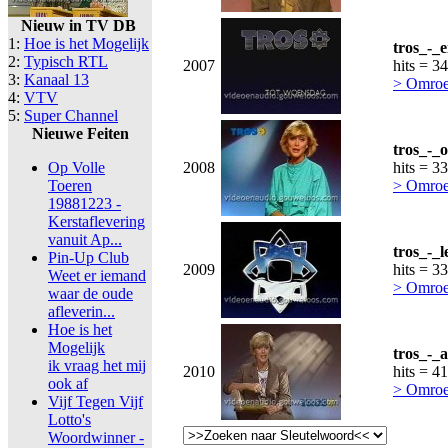
Nieuw in TV DB
1:
Hoe is het Mogelijk
tros_-_
2:
Typisch RTL
2007
hits = 3
3:
Kanaal 13
> Omroe
4:
VTV
5:
Super Channel
Nieuwe Feiten
tros_-_
Op Volle
2008
hits = 3
Toeren
> Omroe
19881223 -
Kerstaflevering
vanuit Ap...
tros_-_
Pin-Up Club
2009
hits = 3
Weet er iemand
> Omroe
waar de oude
afleverin...
Hoe is het
Mogelijk
tros_-_a
ik vraag het mij
2010
hits = 4
ook af
> Omroe
Vijf Tegen Vijf
Lotto's
Woordwinner -