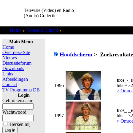
Televisie (Video) en Radio
(Audio) Collectie
Home
Toneel & Klucht
Zoekresultaten "
admin
"
Main Menu
Home
Over deze Site
Hoofdscherm
>
Zoekresultat
Nieuws
Discussieforum
Downloads
Links
Afbeeldingen
tros_-_e
Contact
1996
hits = 3
TV Programma DB
> Omroe
Login
Gebruikersnaam
tros_-_e
Wachtwoord
1997
hits = 3
> Omroe
Herken mij