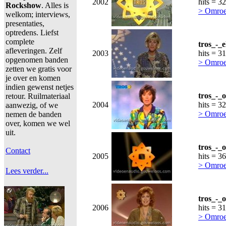
2002
hits = 3
Rockshow
. Alles is
> Omroe
welkom; interviews,
presentaties,
optredens. Liefst
complete
tros_-_e
afleveringen. Zelf
2003
hits = 3
opgenomen banden
> Omroe
zetten we gratis voor
je over en komen
indien gewenst netjes
tros_-_
retour. Ruilmateriaal
2004
hits = 3
aanwezig, of we
> Omroe
nemen de banden
over, komen we wel
uit.
tros_-_
Contact
2005
hits = 3
> Omroe
Lees verder...
tros_-_
2006
hits = 3
> Omroe