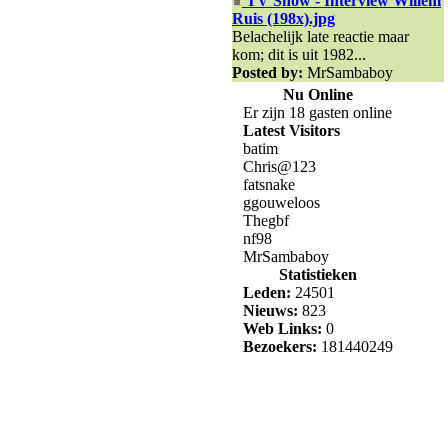
TV Show - Interview Willem
Ruis (198x).jpg
Belachelijk late reactie maar
kom; dit is uit 1982...
Posted by:
MrSambaboy
Nu Online
Er zijn 18 gasten online
Latest Visitors
batim
Chris@123
fatsnake
ggouweloos
Thegbf
nf98
MrSambaboy
Statistieken
Leden:
24501
Nieuws:
823
Web Links:
0
Bezoekers:
181440249