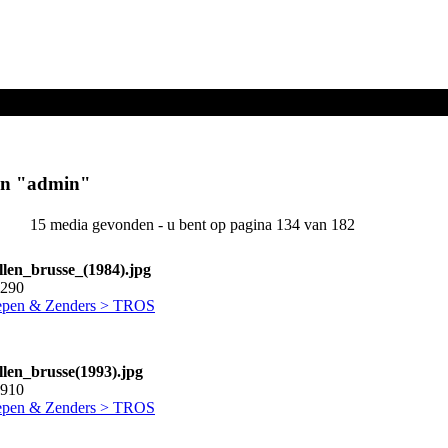
en "
admin
"
15 media gevonden - u bent op pagina 134 van 182
llen_brusse_(1984).jpg
2290
pen & Zenders > TROS
llen_brusse(1993).jpg
2910
pen & Zenders > TROS