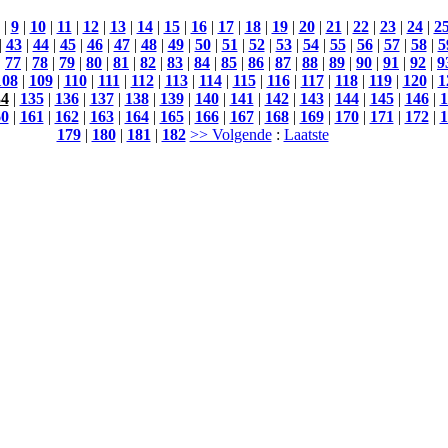
|
9
|
10
|
11
|
12
|
13
|
14
|
15
|
16
|
17
|
18
|
19
|
20
|
21
|
22
|
23
|
24
|
2
|
43
|
44
|
45
|
46
|
47
|
48
|
49
|
50
|
51
|
52
|
53
|
54
|
55
|
56
|
57
|
58
|
5
|
77
|
78
|
79
|
80
|
81
|
82
|
83
|
84
|
85
|
86
|
87
|
88
|
89
|
90
|
91
|
92
|
9
108
|
109
|
110
|
111
|
112
|
113
|
114
|
115
|
116
|
117
|
118
|
119
|
120
|
1
34
|
135
|
136
|
137
|
138
|
139
|
140
|
141
|
142
|
143
|
144
|
145
|
146
|
1
60
|
161
|
162
|
163
|
164
|
165
|
166
|
167
|
168
|
169
|
170
|
171
|
172
|
1
179
|
180
|
181
|
182
>> Volgende
:
Laatste