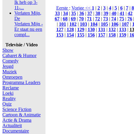
Ik heb op 3-
11-...
Eerste
:
Vorige <<
1
|
2
|
3
|
4
|
5
|
6
|
7
|
8
Verlaten Mijn,
33
|
34
|
35
|
36
|
37
|
38
|
39
|
40
|
41
|
42
De
67
|
68
|
69
|
70
|
71
|
72
|
73
|
74
|
75
|
76
Verlaten Mijn -
|
101
|
102
|
103
|
104
|
105
|
106
|
107
|
Er staat nu een
127
|
128
|
129
|
130
|
131
|
132
|
133
|
1
compl...
153
|
154
|
155
|
156
|
157
|
158
|
159
|
1
Televisie / Video
Show
Cabaret & Humor
Comedy
Jeugd
Muziek
Omroepen
Programma Leaders
Reclame
Loeki
Reality
Quiz
Science Fiction
Cartoon & Animatie
Actie & Drama
Actualiteit
Documentaire