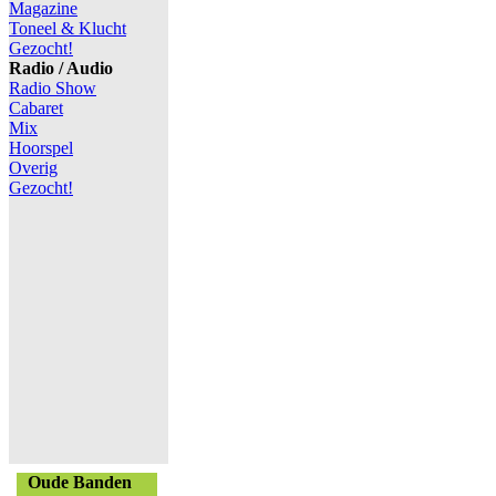
Magazine
Toneel & Klucht
Gezocht!
Radio / Audio
Radio Show
Cabaret
Mix
Hoorspel
Overig
Gezocht!
Oude Banden