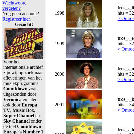
Wachtwoord
tros_-_
vergeten?
1998
hits = 3
Nog geen account?
> Omroe
Registreer hier.
Gezocht!
tros_-_
1999
hits = 3
> Omroe
Voor het
internationale archief
tros_-_
zijn wij op zoek naar
2000
hits = 3
afleveringen van het
> Omroe
muziekprogramma
Countdown
zoals
uitgezonden door
tros_-_
Veronica
en later
2001
hits = 3
ook door
Europa
> Omroe
TV
,
Music Box
,
Super Channel
en
Sky Channel
onder
de titel
Countdown
tros_-_l
Europe's Number 1