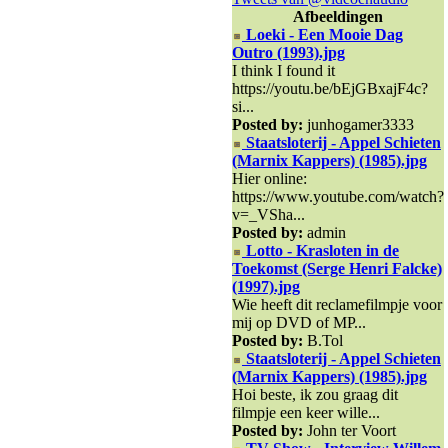
Afbeeldingen
Loeki - Een Mooie Dag
Outro (1993).jpg
I think I found it
https://youtu.be/bEjGBxajF4c?
si...
Posted by:
junhogamer3333
Staatsloterij - Appel Schieten
(Marnix Kappers) (1985).jpg
Hier online:
https://www.youtube.com/watch?
v=_VSha...
Posted by:
admin
Lotto - Krasloten in de
Toekomst (Serge Henri Falcke)
(1997).jpg
Wie heeft dit reclamefilmpje voor
mij op DVD of MP...
Posted by:
B.Tol
Staatsloterij - Appel Schieten
(Marnix Kappers) (1985).jpg
Hoi beste, ik zou graag dit
filmpje een keer wille...
Posted by:
John ter Voort